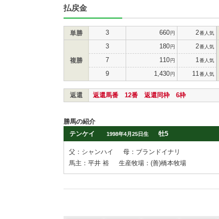
払戻金
3
660
2
単勝
円
番人気
3
180
2
円
番人気
7
110
1
複勝
円
番人気
9
1,430
11
円
番人気
返還
返還馬番 12番 返還同枠 6枠
勝馬の紹介
テンケイ
牡5
1998年4月25日生
父：シャンハイ
母：ブランドイナリ
馬主：平井 裕
生産牧場：(善)橋本牧場