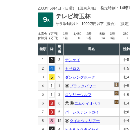
14時
発走時刻：
2003年5月4日（日曜） 1回東京4日
テレビ埼玉杯
サラ系4歳以上
1000万円以下
（混合）［指定
本賞金
（万円）
1着
1,450
2着
580
3着
360
付加賞
（万円）
1着
49
2着
14
3着
7
馬
着順
枠
馬名
性齢
番
1
3
テンケイ
牡5
2
7
カサロス
牡5
3
9
ダンシングホーク
牡4
4
1
ブラックパワー
牡5
5
2
ロンリーウルフ
牡6
6
6
エムケイオペラ
牡4
7
5
パーシステントガイ
牡6
8
15
タイキウォリアー
牡4
9
4
ヒカルトクタイセイ
牝5