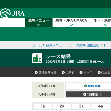
本文へ移動する
競馬メニュー
馬券・JRA-UMACA
ネット馬券
ホーム
>
競馬メニュー
>
レース結果 開催選択
>
レー
レース結果
2003年5月4日（日曜）1回東京4日 9レース
開催お知らせ
出馬表
オッズ
払戻金
5月3日
1回東京3日
（土曜）
5月4日
1回東京4日
（日曜）