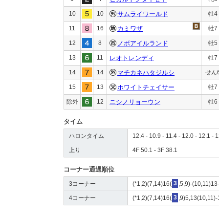
10
10
サムライワールド
牡4
11
16
カミワザ
牡7
12
8
ノボアイルランド
牡5
13
11
レオトレンディ
牡7
14
14
マチカネハタジルシ
せん
15
13
ホワイトチェイサー
牡7
除外
12
ニシノリョーウン
牡6
タイム
ハロンタイム
12.4 - 10.9 - 11.4 - 12.0 - 12.1 - 
上り
4F 50.1 - 3F 38.1
コーナー通過順位
3コーナー
(*1,2)(7,14)16(
3
,5,9)-(10,11)13
4コーナー
(*1,2)(7,14)16(
3
,9)5,13(10,11)-