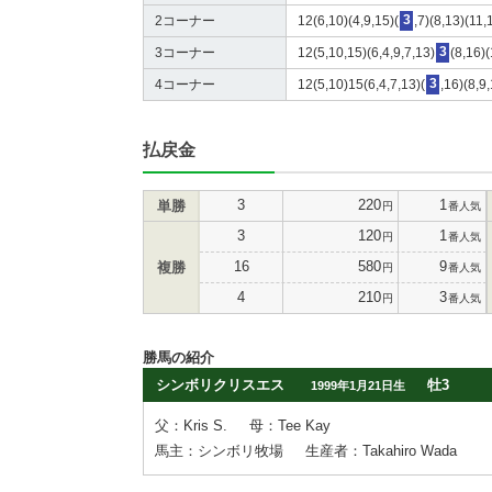
2コーナー
12(6,10)(4,9,15)(
3
,7)(8,13)(11
3コーナー
12(5,10,15)(6,4,9,7,13)
3
(8,16)
4コーナー
12(5,10)15(6,4,7,13)(
3
,16)(8,9
払戻金
3
220
1
単勝
円
番人気
3
120
1
円
番人気
16
580
9
複勝
円
番人気
4
210
3
円
番人気
勝馬の紹介
シンボリクリスエス
牡3
1999年1月21日生
父：Kris S.
母：Tee Kay
馬主：シンボリ牧場
生産者：Takahiro Wada