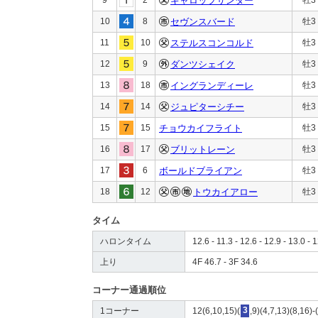
ギャロップサンダー
10
8
セヴンスバード
牡3
11
10
ステルスコンコルド
牡3
12
9
ダンツシェイク
牡3
13
18
イングランディーレ
牡3
14
14
ジュピターシチー
牡3
15
15
チョウカイフライト
牡3
16
17
ブリットレーン
牡3
17
6
ボールドブライアン
牡3
18
12
トウカイアロー
牡3
タイム
ハロンタイム
12.6 - 11.3 - 12.6 - 12.9 - 13.0 - 1
上り
4F 46.7 - 3F 34.6
コーナー通過順位
1コーナー
12(6,10,15)(
3
,9)(4,7,13)(8,16)-