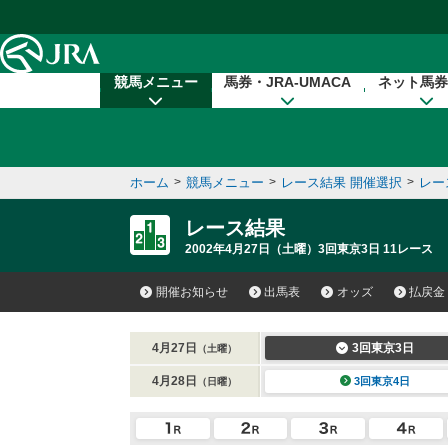
本文へ移動する
競馬メニュー
馬券・JRA-UMACA
ネット馬券
ホーム
>
競馬メニュー
>
レース結果 開催選択
>
レー
レース結果
2002年4月27日（土曜）3回東京3日 11レース
開催お知らせ
出馬表
オッズ
払戻金
4月27日
3回東京3日
（土曜）
4月28日
3回東京4日
（日曜）