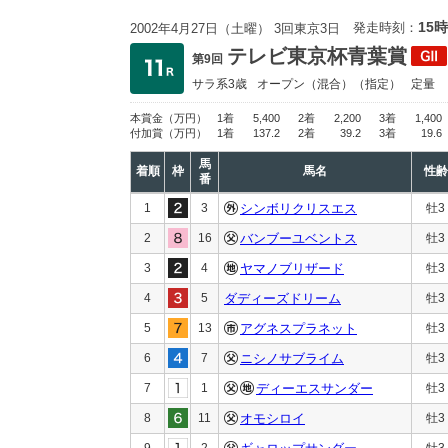
15時
発走時刻：
2002年4月27日（土曜） 3回東京3日
テレビ東京杯青葉賞
第9回
サラ系3歳
オープン
（混合）（指定）
定量
本賞金
（万円）
1着
5,400
2着
2,200
3着
1,400
付加賞
（万円）
1着
137.2
2着
39.2
3着
19.6
馬
着順
枠
馬名
性齢
番
1
3
シンボリクリスエス
牡3
2
16
バンブーユベントス
牡3
3
4
ヤマノブリザード
牡3
4
5
ダディーズドリーム
牡3
5
13
アグネスプラネット
牡3
6
7
ニシノサブライム
牡3
7
1
ディーエスサンダー
牡3
8
11
オモシロイ
牡3
9
2
牡3