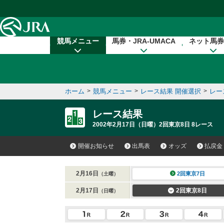
本文へ移動する
競馬メニュー
馬券・JRA-UMACA
ネット馬券
ホーム
>
競馬メニュー
>
レース結果 開催選択
>
レー
レース結果
2002年2月17日（日曜）2回東京8日 8レース
開催お知らせ
出馬表
オッズ
払戻金
2月16日
2回東京7日
（土曜）
2月17日
2回東京8日
（日曜）