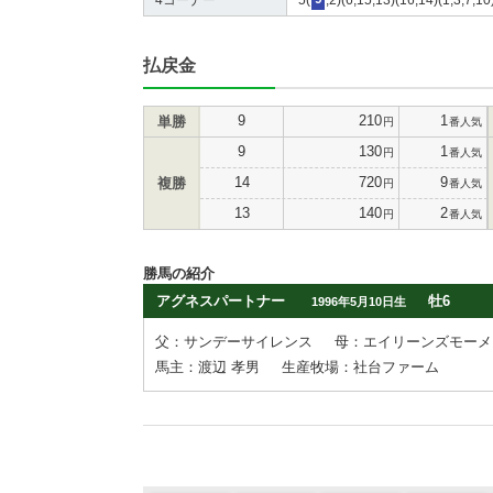
払戻金
9
210
1
単勝
円
番人気
9
130
1
円
番人気
14
720
9
複勝
円
番人気
13
140
2
円
番人気
勝馬の紹介
アグネスパートナー
牡6
1996年5月10日生
父：サンデーサイレンス
母：エイリーンズモーメ
馬主：渡辺 孝男
生産牧場：社台ファーム