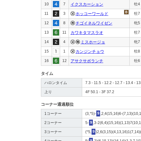
10
7
イクスカーション
牡4
11
3
ホッコーワールド
牡7
12
8
チゴイネルワイゼン
牝5
13
11
カワキタマスラオ
牡7
14
4
ミスホージョ
牝7
15
1
カンジンチョウ
牡8
16
12
アサクサボランチ
牡6
タイム
ハロンタイム
7.3 - 11.5 - 12.2 - 12.7 - 13.4 - 13
上り
4F 50.1 - 3F 37.2
コーナー通過順位
1コーナー
(3,*5)-
9
,2,4(15,16)6-(7,13)(10,
2コーナー
5-
9
,3-2(6,4)(15,16)(1,13)7(10,
3コーナー
(*5,
9
)2,6(3,15)(4,13,16)1(7,14)
4コーナー
5(
9
,2)(6,15,13)(16,14)(1,3,7,10