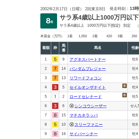
13時
発走時刻：
2002年2月17日（日曜） 2回東京8日
サラ系4歳以上1000万円以下
サラ系4歳以上
1000万円以下
[指定]
別定
本賞金
（万円）
1着
1,050
2着
420
3着
260
馬
着順
枠
馬名
性齢
番
1
9
アグネスパートナー
牡6
2
14
バンダムプレジャー
牡4
3
13
リワードフォコン
牡5
4
5
セイルオンザナイト
牡4
5
2
ロードセレナード
牡5
6
6
シンコウシーザー
せん
7
15
マチカネラッパ
牡6
8
10
スリーファニー
牡6
9
16
サイバーシチー
牡4