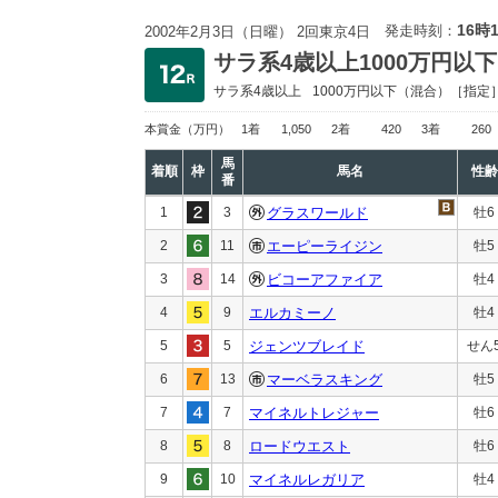
16時
発走時刻：
2002年2月3日（日曜） 2回東京4日
サラ系4歳以上1000万円以下
サラ系4歳以上
1000万円以下
（混合）［指定
本賞金
（万円）
1着
1,050
2着
420
3着
260
馬
着順
枠
馬名
性齢
番
1
3
グラスワールド
牡6
2
11
エーピーライジン
牡5
3
14
ビコーアファイア
牡4
4
9
エルカミーノ
牡4
5
5
ジェンツブレイド
せん
6
13
マーベラスキング
牡5
7
7
マイネルトレジャー
牡6
8
8
ロードウエスト
牡6
9
10
マイネルレガリア
牡4