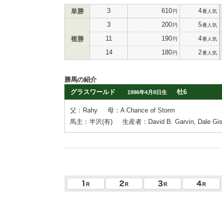
3
610
4
単勝
円
番人気
3
200
5
円
番人気
11
190
4
複勝
円
番人気
14
180
2
円
番人気
勝馬の紹介
グラスワールド
牡6
1996年4月8日生
父：Rahy
母：A Chance of Storm
馬主：半沢(有)
生産者：David B. Garvin, Dale Gis