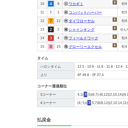
10
6
ワカギミ
牡6
11
1
コンバットハーバー
牡5
12
12
ダイワローヤル
牡6
13
2
シャインキング
せん
14
4
フィールドワーク
牡4
15
15
グローリーエクセル
牡4
タイム
ハロンタイム
12.5 - 10.6 - 11.6 - 11.8 - 12.4 - 1
上り
4F 49.8 - 3F 37.4
コーナー通過順位
3コーナー
4,1(
3
,5)(6,7)-(8,12)(2,10,14)(9
4コーナー
(4,*1)(
3
,5,7)6(8,12)(2,10,14,11
払戻金