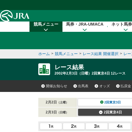
本文へ移動する
競馬メニュー
馬券・JRA-UMACA
ネット馬券
ホーム
>
競馬メニュー
>
レース結果 開催選択
>
レー
レース結果
2002年2月3日（日曜）2回東京4日 12レース
開催お知らせ
出馬表
オッズ
払戻金
2月2日
2回東京3日
（土曜）
2月3日
2回東京4日
（日曜）