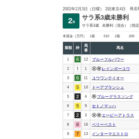
発走
2002年2月3日（日曜） 2回東京4日
サラ系3歳未勝利
サラ系3歳
未勝利
（混合）［指
本賞金
（万円）
1着
510
2着
200
馬
着順
枠
馬名
番
1
12
ブルーフルパワー
2
1
レインボーユウ
3
11
ユウワンテイオー
4
10
トーアブランシュ
5
4
ブルーグラスソング
6
9
セトノマッハ
7
3
エーピーアトラス
8
16
ベリーベスト
9
13
インターマエストロ