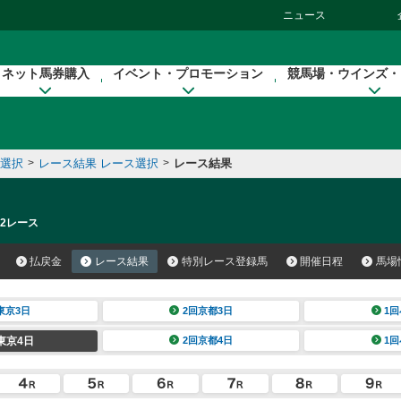
ニュース
ネット馬券購入
イベント・プロモーション
競馬場・ウインズ・
催選択
>
レース結果 レース選択
>
レース結果
 2レース
払戻金
レース結果
特別レース登録馬
開催日程
馬場
東京3日
2回京都3日
1回
東京4日
2回京都4日
1回