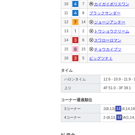
10
7
カイガイポリスワン
11
8
ブラックサンダー
12
14
ジョージアシチー
13
2
トウショウクリーム
14
6
スワローロマン
15
15
チョウカイブツ
16
5
ビッグツナミ
タイム
ハロンタイム
12.6 - 10.9 - 11.9 - 
上り
4F 51.0 - 3F 39.1
コーナー通過順位
3コーナー
2(8,13)
12
(4,14,16
4コーナー
2-(8,13,
12
)4(1,14