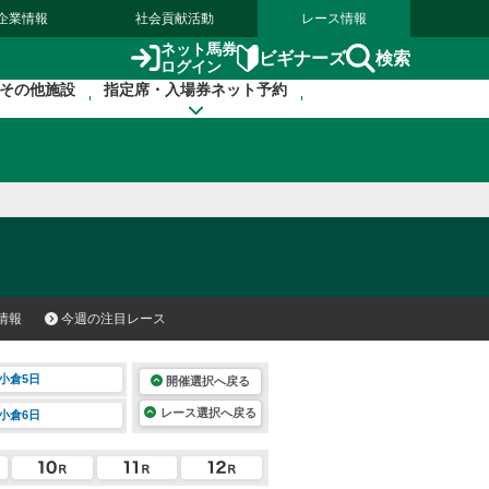
企業情報
社会貢献活動
レース情報
ネット馬券
検索
ビギナーズ
ログイン
その他施設
指定席・入場券ネット予約
情報
今週の注目レース
小倉5日
開催選択へ戻る
レース選択へ戻る
小倉6日