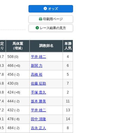
オッズ
印刷用ページ
レース結果の見方
推定
馬体重
単勝
調教師名
上り
人気
（増減）
8.7
508
平井 雄二
4
(0)
8.3
466
新関 力
6
(+6)
7.8
456
高橋 裕
5
(-2)
6.8
430
佐藤 征助
7
(0)
8.8
424
手塚 貴久
2
(+8)
7.4
444
坂本 勝美
11
(-2)
7.2
432
平井 雄二
13
(-2)
9.1
478
田中 清隆
14
(-8)
9.5
484
吉永 正人
8
(-2)