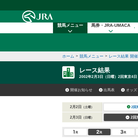
本文へ移動する
競馬メニュー
馬券・JRA-UMACA
ホーム
>
競馬メニュー
>
レース結果 開
レース結果
2002年2月3日（日曜）2回東京4日
開催お知らせ
出馬表
オッズ
2月2日
2回
（土曜）
2月3日
2回
（日曜）