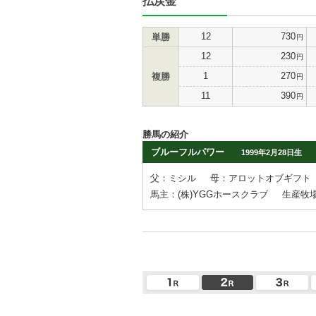
払戻金
12
730
単勝
円
12
230
円
1
270
複勝
円
11
390
円
勝馬の紹介
ブルーフルパワー
1999年2月28日生
父：ミシル
母：アロットオブギフト
馬主：(株)YGGホースクラブ
生産牧