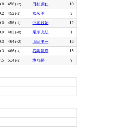
8.8
458
田村 康仁
10
(+2)
0.2
452
松永 勇
3
(-2)
0.0
456
中尾 銑治
12
(-4)
0.9
482
尾形 充弘
1
(+8)
0.3
464
山田 要一
16
(+2)
0.3
466
石栗 龍彦
15
(-4)
7.5
514
境 征勝
9
(-2)