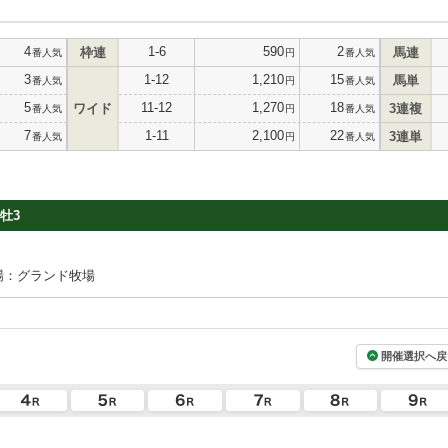
4
1-6
590
2
枠連
馬連
番人気
円
番人気
3
1-12
1,210
15
馬単
番人気
円
番人気
5
11-12
1,270
18
ワイド
3連複
番人気
円
番人気
7
1-11
2,100
22
3連単
番人気
円
番人気
牡3
場：グランド牧場
開催選択へ戻