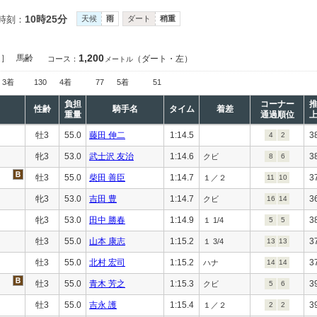
10時25分
時刻：
天候
雨
ダート
稍重
1,200
定］
馬齢
（ダート・左）
コース：
メートル
3着
130
4着
77
5着
51
負担
コーナー
性齢
騎手名
タイム
着差
重量
通過順位
牡3
55.0
藤田 伸二
1:14.5
3
4
2
牝3
53.0
武士沢 友治
1:14.6
3
クビ
8
6
牡3
55.0
柴田 善臣
1:14.7
3
１／２
11
10
牝3
53.0
吉田 豊
1:14.7
3
クビ
16
14
牝3
53.0
田中 勝春
1:14.9
3
１ 1/4
5
5
牡3
55.0
山本 康志
1:15.2
3
１ 3/4
13
13
牡3
55.0
北村 宏司
1:15.2
3
ハナ
14
14
牡3
55.0
青木 芳之
1:15.3
3
クビ
5
6
牡3
55.0
吉永 護
1:15.4
3
１／２
2
2