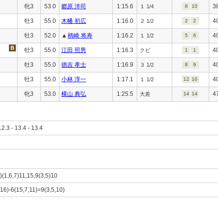
牝3
53.0
郷原 洋司
1:15.6
3
１ 1/4
8
10
牡3
55.0
木幡 初広
1:16.0
4
２ 1/2
2
2
牡3
52.0
▲
柄崎 将寿
1:16.2
4
１ 1/2
5
6
牡3
55.0
江田 照男
1:16.3
4
クビ
1
1
牡3
55.0
徳吉 孝士
1:16.9
4
３ 1/2
8
9
牡3
55.0
小林 淳一
1:17.1
4
１ 1/2
12
10
牝3
53.0
横山 典弘
1:25.5
4
大差
14
14
12.3 - 13.4 - 13.4
)(1,6,7)11,15,9(3,5)10
,16)-6(15,7,11)=9(3,5,10)