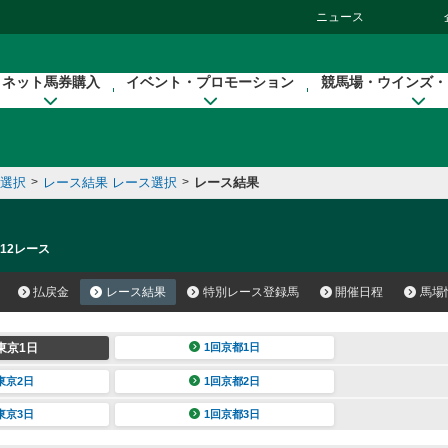
ニュース
ネット馬券購入
イベント・プロモーション
競馬場・ウインズ・
催選択
>
レース結果 レース選択
>
レース結果
 12レース
払戻金
レース結果
特別レース登録馬
開催日程
馬場
東京1日
1回京都1日
東京2日
1回京都2日
東京3日
1回京都3日