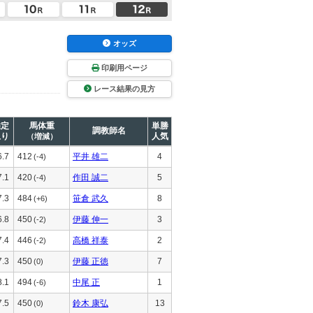
オッズ
印刷用ページ
レース結果の見方
推定
馬体重
単勝
調教師名
上り
人気
（増減）
6.7
412
平井 雄二
4
(-4)
7.1
420
作田 誠二
5
(-4)
7.3
484
笹倉 武久
8
(+6)
6.8
450
伊藤 伸一
3
(-2)
7.4
446
高橋 祥泰
2
(-2)
7.3
450
伊藤 正徳
7
(0)
8.1
494
中尾 正
1
(-6)
7.5
450
鈴木 康弘
13
(0)