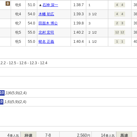
牝6
51.0
▲
石神 深一
1:38.7
3
１
4
4
牝4
54.0
木幡 初広
1:39.3
3
３ 1/2
4
4
牝7
54.0
田面木 博公
1:39.8
3
３
2
3
牝5
55.0
北村 宏司
1:40.2
3
２ 1/2
12
12
牝5
55.0
蛯名 正義
1:40.4
4
１ 1/2
1
1
12.2 - 12.5 - 12.6 - 12.3 - 12.4
10
,1)6(5,9)(2,4)
10
,1,6)(5,9)(2,4)
4
7-8
2,560
14
枠連
馬連
番人気
円
番人気