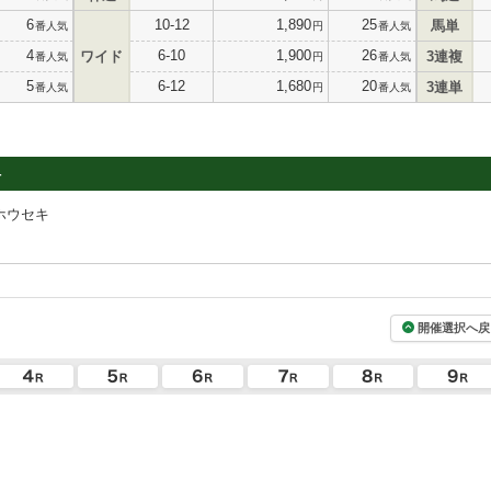
6
10-12
1,890
25
馬単
番人気
円
番人気
4
6-10
1,900
26
ワイド
3連複
番人気
円
番人気
5
6-12
1,680
20
3連単
番人気
円
番人気
4
ホウセキ
開催選択へ戻