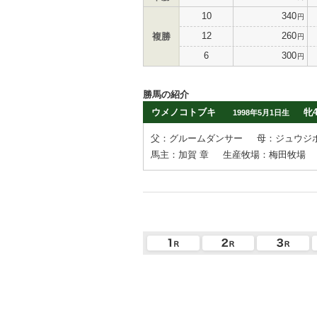
10
340
円
12
260
複勝
円
6
300
円
勝馬の紹介
ウメノコトブキ
牝
1998年5月1日生
父：グルームダンサー
母：ジュウジ
馬主：加賀 章
生産牧場：梅田牧場