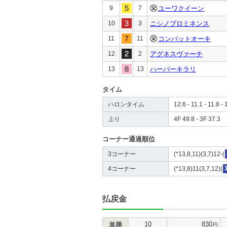
9
7
ユーワクイーン
10
3
ニシノプロミネンス
11
11
コンバットオーキ
12
2
アグネスヴァーチ
13
13
ハーバーキラリ
タイム
ハロンタイム
12.6 - 11.1 - 11.8 - 
上り
4F 49.8 - 3F 37.3
コーナー通過順位
3コーナー
(*13,8,11)(3,7)12-(
4コーナー
(*13,8)11(3,7,12)(
払戻金
10
830
単勝
円