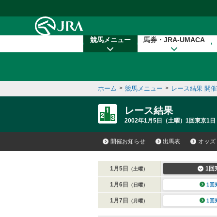
本文へ移動する
競馬メニュー
馬券・JRA-UMACA
ホーム
>
競馬メニュー
>
レース結果 開
レース結果
2002年1月5日（土曜）1回東京1日
開催お知らせ
出馬表
オッズ
1月5日
1回
（土曜）
1月6日
1回
（日曜）
1月7日
1回
（月曜）