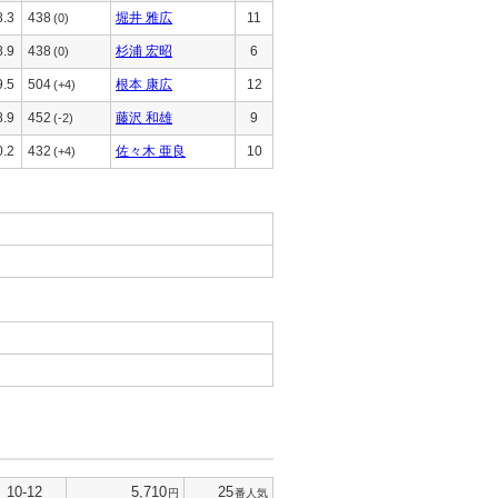
8.3
438
堀井 雅広
11
(0)
8.9
438
杉浦 宏昭
6
(0)
9.5
504
根本 康広
12
(+4)
8.9
452
藤沢 和雄
9
(-2)
0.2
432
佐々木 亜良
10
(+4)
10-12
5,710
25
円
番人気