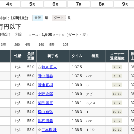
16時10分
時刻：
天候
晴
ダート
良
0万円以下
1,600
［指定］
別定
（ダート・左）
コース：
メートル
3着
260
4着
160
5着
105
負担
コーナー
性齢
騎手名
タイム
着差
重量
通過順位
牝4
52.0
△
鈴来 直人
1:37.5
3
7
7
牝5
55.0
田中 勝春
1:37.5
3
ハナ
6
4
牝6
54.0
勝浦 正樹
1:38.0
3
３
9
7
牝7
54.0
小野 次郎
1:38.0
3
クビ
12
12
牝6
54.0
柴田 善臣
1:38.1
3
３／４
7
7
牝6
54.0
横山 典弘
1:38.3
3
１
10
10
牝5
55.0
常石 勝義
1:38.3
3
ハナ
2
2
牝4
53.0
☆
二本柳 壮
1:38.5
3
１ 1/2
10
10