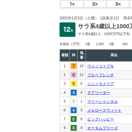
発走
2002年1月5日（土曜） 1回東京1日
サラ系4歳以上100
サラ系4歳以上
1000万円以下
牝
本賞金
（万円）
1着
1,050
2着
420
馬
着順
枠
馬名
番
1
10
ウメノコトブキ
2
12
ブルーフレンチ
3
6
ニシノカメリア
4
4
チアリーダー
5
1
マリーシャンタル
6
5
メルロースウィート
7
8
ビッグハッピー
8
9
オータムブリーズ