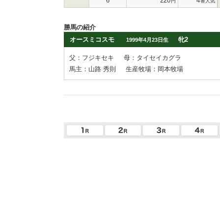
6
220
4
円
番人気
勝馬の紹介
オースミコスモ
牝2
1999年4月23日生
父：フジキセキ
母：タイセイカグラ
馬主：山路 秀則
生産牧場：岡本牧場