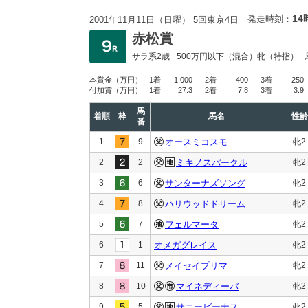
14
発走時刻：
2001年11月11日（日曜） 5回東京4日
赤松賞
サラ系2歳
500万円以下
（混合）牝（特指）
本賞金
（万円）
1着
1,000
2着
400
3着
250
付加賞
（万円）
1着
27.3
2着
7.8
3着
3.9
馬
着順
枠
馬名
性齢
番
1
9
オースミコスモ
牝2
2
2
ミキノスパークル
牝2
3
6
サンターナズソング
牝2
4
8
ハリウッドドリーム
牝2
5
7
フェルマータ
牝2
6
1
オメガグレイス
牝2
7
11
メイセイプリマ
牝2
8
10
マイネディーバ
牝2
9
5
サニービーナス
牝2