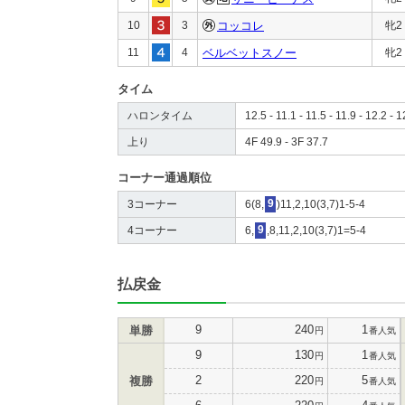
10
3
コッコレ
牝2
11
4
ベルベットスノー
牝2
タイム
ハロンタイム
12.5 - 11.1 - 11.5 - 11.9 - 12.2 - 1
上り
4F 49.9 - 3F 37.7
コーナー通過順位
3コーナー
6(8,
9
)11,2,10(3,7)1-5-4
4コーナー
6,
9
,8,11,2,10(3,7)1=5-4
払戻金
9
240
1
単勝
円
番人気
9
130
1
円
番人気
2
220
5
複勝
円
番人気