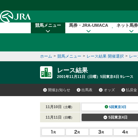
本文へ移動する
競馬メニュー
馬券・JRA-UMACA
ネット馬券
ホーム
>
競馬メニュー
>
レース結果 開催選択
>
レー
レース結果
2001年11月11日（日曜）5回東京4日 9レース
開催お知らせ
出馬表
オッズ
払戻金
11月10日
5回東京3日
（土曜）
11月11日
5回東京4日
（日曜）