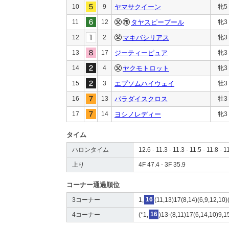
10
9
ヤマサクイーン
牝5
11
12
タヤスピープール
牝3
12
2
マキバシリアス
牝3
13
17
ジーティーピュア
牝3
14
4
ヤクモトロット
牝3
15
3
エプソムハイウェイ
牡3
16
13
パラダイスクロス
牡3
17
14
ヨシノレディー
牝3
タイム
ハロンタイム
12.6 - 11.3 - 11.3 - 11.5 - 11.8 - 1
上り
4F 47.4 - 3F 35.9
コーナー通過順位
3コーナー
1,
16
(11,13)17(8,14)(6,9,12,10)
4コーナー
(*1,
16
)13-(8,11)17(6,14,10)9,15