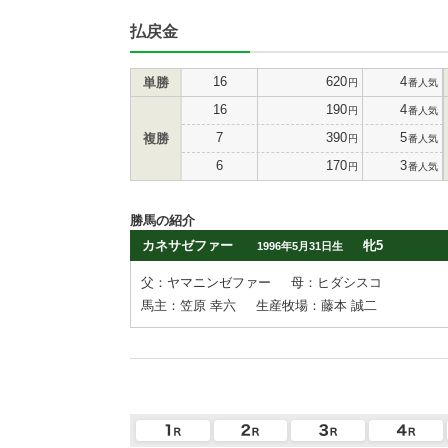
払戻金
16
620
4
単勝
円
番人気
16
190
4
円
番人気
7
390
5
複勝
円
番人気
6
170
3
円
番人気
勝馬の紹介
カネサゼファー
牝5
1996年5月31日生
父：ヤマニンゼファー
母：ヒダシスコ
馬主：笠原 幸六
生産牧場：藤本 誠二