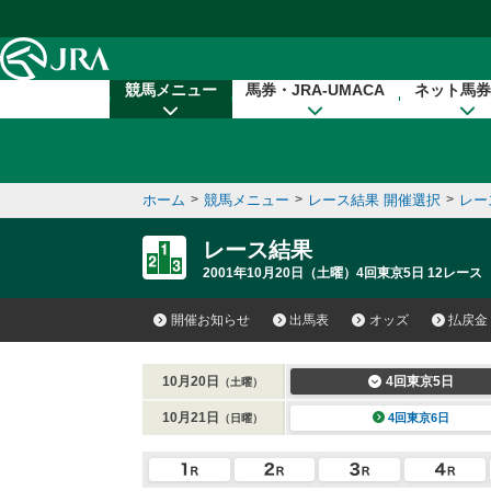
本文へ移動する
競馬メニュー
馬券・JRA-UMACA
ネット馬券
ホーム
>
競馬メニュー
>
レース結果 開催選択
>
レー
レース結果
2001年10月20日（土曜）4回東京5日 12レース
開催お知らせ
出馬表
オッズ
払戻金
10月20日
4回東京5日
（土曜）
10月21日
4回東京6日
（日曜）