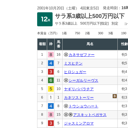
16
発走時刻：
2001年10月20日（土曜） 4回東京5日
サラ系3歳以上500万円以下
サラ系3歳以上
500万円以下
[指定]
別定
コ
本賞金
（万円）
1着
750
2着
300
3着
190
馬
着順
枠
馬名
性齢
番
1
16
カネサゼファー
牝5
2
7
ミスヒテン
牝5
3
6
ヒロシュガー
牝4
4
11
シーガルリーヴス
牡4
5
10
ヤギリパパラチア
牝3
6
1
カネツストーリー
牡3
7
8
トウショウハート
牡3
8
15
アスキットペガサス
牝3
9
5
ジャスミンアロマ
牝3