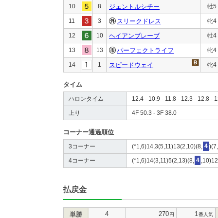
10
8
ジェントルシチー
牡5
11
3
スリークドレス
牝4
12
10
ヘイアンブレーブ
牡4
13
13
パーフェクトライフ
牝4
14
1
スピードウェイ
牝4
タイム
ハロンタイム
12.4 - 10.9 - 11.8 - 12.3 - 12.8 - 
上り
4F 50.3 - 3F 38.0
コーナー通過順位
3コーナー
(*1,6)14,3(5,11)13(2,10)(8,
4
)(7
4コーナー
(*1,6)14(3,11)5(2,13)(8,
4
,10)12
払戻金
4
270
1
単勝
円
番人気