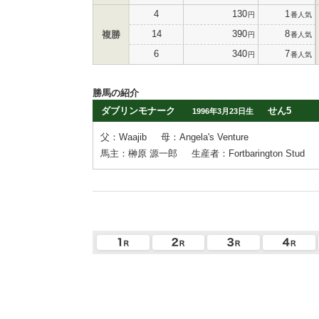
4
130
1
円
番人気
14
390
8
複勝
円
番人気
6
340
7
円
番人気
勝馬の紹介
ダブリンモナーク
せん5
1996年3月23日生
父：Waajib
母：Angela's Venture
馬主：榊原 源一郎
生産者：Fortbarington Stud