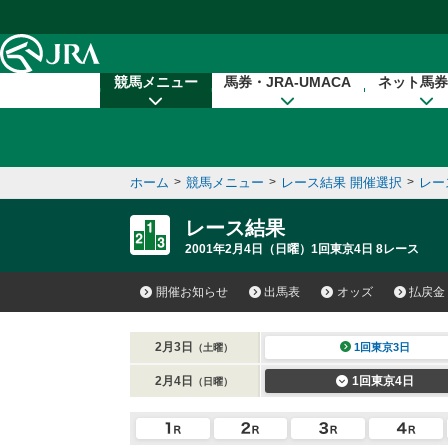
本文へ移動する
競馬メニュー
馬券・JRA-UMACA
ネット馬券
ホーム
>
競馬メニュー
>
レース結果 開催選択
>
レー
レース結果
2001年2月4日（日曜）1回東京4日 8レース
開催お知らせ
出馬表
オッズ
払戻金
2月3日
1回東京3日
（土曜）
2月4日
1回東京4日
（日曜）