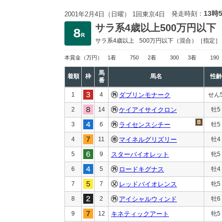
13時
発走時刻：
2001年2月4日（日曜） 1回東京4日
サラ系4歳以上500万円以下
サラ系4歳以上
500万円以下
（混合）［指定］
本賞金
（万円）
1着
750
2着
300
3着
190
馬
着順
枠
馬名
性齢
番
1
4
ダブリンモナーク
せん
2
14
ケイアイサイクロン
牡5
3
6
ライセンスシチー
牡5
4
11
マイネルグリズリー
牡4
5
9
スターバイオレット
牝5
6
5
ロードキグナス
牡4
7
7
レッドバイオレンス
牝5
8
2
アイシャルウィンド
牡6
9
12
キネティックアート
牝5