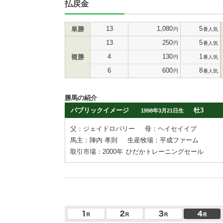
払戻金
13
1,080
5
単勝
円
番人気
13
250
5
円
番人気
4
130
1
複勝
円
番人気
6
600
8
円
番人気
勝馬の紹介
パブリックイメージ
牡3
1998年3月21日生
父：ジェイドロバリー
母：ヘイセイイブ
馬主：陣内 孝則
生産牧場：平成ファーム
取引市場：2000年
ひだかトレーニングセール