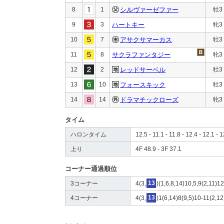
8
1
シルヴァーゼファー
牡3
9
3
ハートキー
牝3
10
7
アサクサマーカス
牡3
11
8
サクラファンタジー
牝3
12
2
レッドサーベル
牡3
13
10
フォースキック
牡3
14
14
ドラマチックローズ
牝3
タイム
ハロンタイム
12.5 - 11.1 - 11.8 - 12.4 - 12.1 - 
上り
4F 48.9 - 3F 37.1
コーナー通過順位
3コーナー
4(3,
13
)(1,6,8,14)10,5,9(2,11)12
4コーナー
4(3,
13
)1(6,14)8(9,5)10-11(2,12