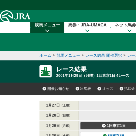
本文へ移動する
競馬メニュー
馬券・JRA-UMACA
ネット馬券
ホーム
>
競馬メニュー
>
レース結果 開催選択
>
レー
レース結果
2001年1月29日（月曜）1回東京1日 4レース
開催お知らせ
出馬表
オッズ
払戻金
1月27日
（土曜）
1月28日
（日曜）
1月29日
1回東京1日
（月曜）
1月30日
1回東京2日
（火曜）