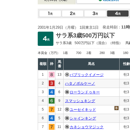
11時
発走時刻：
2001年1月29日（月曜） 1回東京1日
サラ系3歳500万円以下
サラ系3歳
500万円以下
（混合）（特指）
馬
本賞金
（万円）
1着
700
2着
280
3着
180
馬
着順
枠
馬名
性齢
番
1
13
パブリックイメージ
牡3
2
4
ハタノボルケーノ
牡3
3
6
ローランドゥキー
牡3
4
9
スマッシュキング
牡3
5
12
ユーセイキッド
牡3
6
5
シャインキング
牡3
7
11
カネショウマジック
牡3