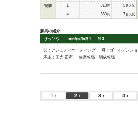
1
310
5
複勝
円
番人気
4
380
7
円
番人気
勝馬の紹介
サッソウ
牡3
1998年4月9日生
父：アジュディケーティング
母：ゴールデンショ
馬主：国光 正憲
生産牧場：明成牧場