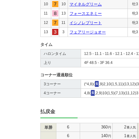
10
10
マイネルグリーム
牡3
11
13
フォースエネミー
牝3
12
11
イシノレプリート
牝3
13
3
フェアリージョオー
牝3
タイム
ハロンタイム
12.5 - 11.1 - 11.6 - 12.1 - 12.4 - 1
上り
4F 48.5 - 3F 36.4
コーナー通過順位
3コーナー
(*4,8)(
6
,9)2,10(1,5,11)(13,12)(3
4コーナー
4,8(
6
,2,9)10(1,5)(7,13)(11,12)3
払戻金
6
360
2
単勝
円
番人気
6
140
1
円
番人気