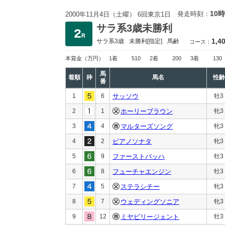
10時
発走時刻：
2000年11月4日（土曜） 6回東京1日
サラ系3歳未勝利
1,4
サラ系3歳
未勝利
[指定]
馬齢
コース：
本賞金
（万円）
1着
510
2着
200
3着
130
馬
着順
枠
馬名
性齢
番
1
6
サッソウ
牡3
2
1
ホーリーブラウン
牝3
3
4
マルターズソング
牝3
4
2
ピアノソナタ
牝3
5
9
ファーストバッハ
牡3
6
8
フューチャエンジン
牡3
7
5
ステラシチー
牝3
8
7
ウェディングソニア
牝3
9
12
ミヤビリージェント
牡3