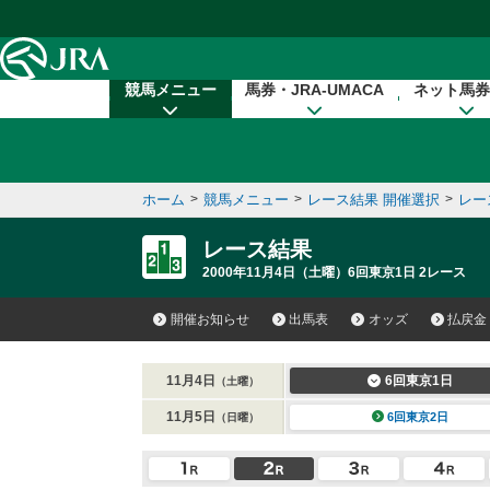
本文へ移動する
競馬メニュー
馬券・JRA-UMACA
ネット馬券
ホーム
>
競馬メニュー
>
レース結果 開催選択
>
レー
レース結果
2000年11月4日（土曜）6回東京1日 2レース
開催お知らせ
出馬表
オッズ
払戻金
11月4日
6回東京1日
（土曜）
11月5日
6回東京2日
（日曜）