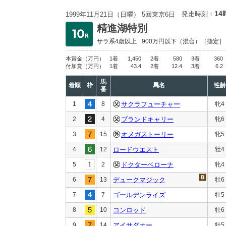
14
発走時刻：
1999年11月21日（日曜） 5回東京6日
精進湖特別
サラ系4歳以上
900万円以下
（混合）［指定］
本賞金
（万円）
1着
1,450
2着
580
3着
360
付加賞
（万円）
1着
43.4
2着
12.4
3着
6.2
馬
着順
枠
馬名
性齢
番
1
8
サクラフューチャー
牝4
2
4
ブランドキャリー
牝6
3
15
オメガストーリー
牝5
4
12
ロードウエスト
牡4
5
2
ドクターベローナ
牝4
6
13
デュークマジック
牡6
7
7
ゴールデンライズ
牡5
8
10
コンロッド
牡6
9
14
アイサダオー
牡5