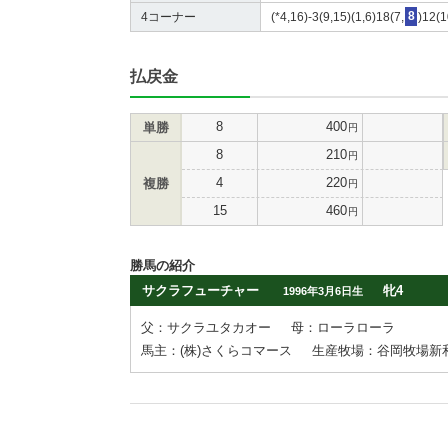
4コーナー
(*4,16)-3(9,15)(1,6)18(7,
8
)12(1
払戻金
8
400
単勝
円
8
210
円
4
220
複勝
円
15
460
円
勝馬の紹介
サクラフューチャー
牝4
1996年3月6日生
父：サクラユタカオー
母：ローラローラ
馬主：(株)さくらコマース
生産牧場：谷岡牧場新