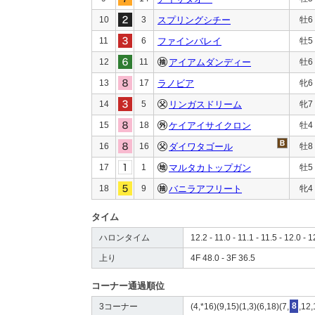
10
3
スプリングシチー
牡6
11
6
ファインバレイ
牡5
12
11
アイアムダンディー
牡6
13
17
ラノビア
牝6
14
5
リンガスドリーム
牝7
15
18
ケイアイサイクロン
牡4
16
16
ダイワタゴール
牡8
17
1
マルタカトップガン
牡5
18
9
バニラアフリート
牝4
タイム
ハロンタイム
12.2 - 11.0 - 11.1 - 11.5 - 12.0 - 1
上り
4F 48.0 - 3F 36.5
コーナー通過順位
3コーナー
(4,*16)(9,15)(1,3)(6,18)(7,
8
,12,