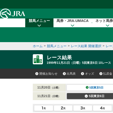
本文へ移動する
競馬メニュー
馬券・JRA-UMACA
ネット馬券
ホーム
>
競馬メニュー
>
レース結果 開催選択
>
レー
レース結果
1999年11月21日（日曜）5回東京6日 10レース
開催お知らせ
出馬表
オッズ
払戻金
11月20日
5回東京5日
（土曜）
11月21日
5回東京6日
（日曜）