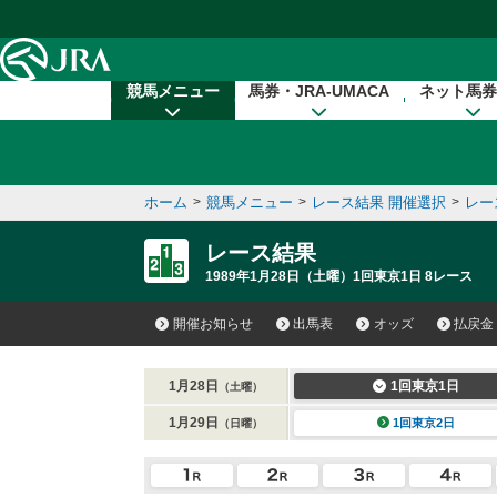
本文へ移動する
競馬メニュー
馬券・JRA-UMACA
ネット馬券
ホーム
>
競馬メニュー
>
レース結果 開催選択
>
レー
レース結果
1989年1月28日（土曜）1回東京1日 8レース
開催お知らせ
出馬表
オッズ
払戻金
1月28日
1回東京1日
（土曜）
1月29日
1回東京2日
（日曜）