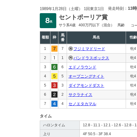
13時
発走時刻：
1989年1月28日（土曜） 1回東京1日
セントポーリア賞
サラ系4歳
400万円以下
（混合）
馬齢
コ
馬
着順
枠
馬名
性齢
番
1
7
フジミマドリード
牝4
2
1
パンドラスボックス
牝4
3
6
エドノラウンド
牡4
4
5
オープニングナイト
牝4
5
3
ダイアモンドダスト
牡4
6
2
サクラナイス
牝4
7
4
セノエタカマル
牡4
タイム
ハロンタイム
12.8 - 11.1 - 12.1 - 12.6 - 12.8 - 
上り
4F 50.5 - 3F 38.4