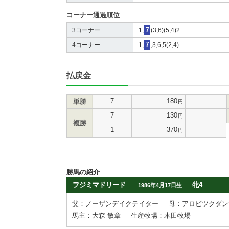
コーナー通過順位
3コーナー
1,
7
(3,6)(5,4)2
4コーナー
1,
7
,3,6,5(2,4)
払戻金
7
180
単勝
円
7
130
円
複勝
1
370
円
勝馬の紹介
フジミマドリード
牝4
1986年4月17日生
父：ノーザンデイクテイター
母：アロビツクダン
馬主：大森 敏章
生産牧場：木田牧場