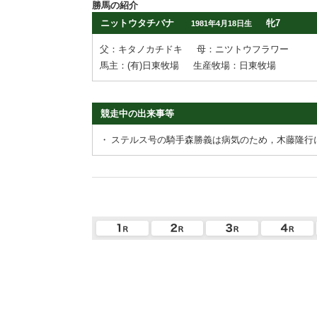
勝馬の紹介
ニットウタチバナ
牝7
1981年4月18日生
父：キタノカチドキ
母：ニツトウフラワー
馬主：(有)日東牧場
生産牧場：日東牧場
競走中の出来事等
・
ステルス号の騎手森勝義は病気のため，木藤隆行