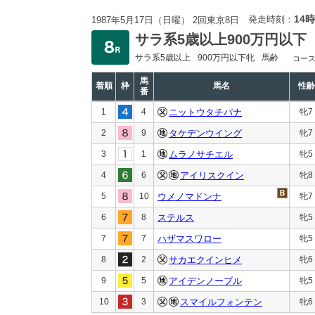
14時
発走時刻：
1987年5月17日（日曜） 2回東京8日
サラ系5歳以上900万円以下
サラ系5歳以上
900万円以下
牝
馬齢
コー
馬
着順
枠
馬名
性齢
番
1
4
ニットウタチバナ
牝7
2
9
タケデンウイング
牝7
3
1
ムラノサチエル
牝5
4
6
アイリスクイン
牝8
5
10
ウメノマドンナ
牝7
6
8
ステルス
牝5
7
7
ハザマスワロー
牝5
8
2
サカエクインヒメ
牝6
9
5
アイデンノーブル
牝5
10
3
スマイルフォンテン
牝6