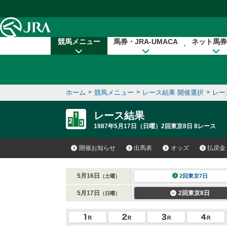
本文へ移動する
競馬メニュー
馬券・JRA-UMACA
ネット馬券
ホーム
>
競馬メニュー
>
レース結果 開催選択
>
レー
レース結果
1987年5月17日（日曜）2回東京8日 8レース
開催お知らせ
出馬表
オッズ
払戻金
5月16日
2回東京7日
（土曜）
5月17日
2回東京8日
（日曜）