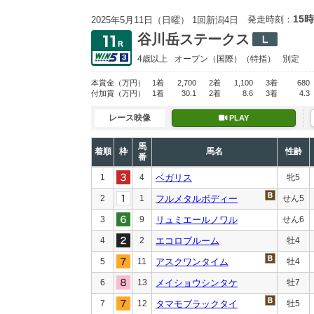
15時
発走時刻：
2025年5月11日（日曜） 1回新潟4日
谷川岳ステークス
4歳以上
オープン
（国際）（特指）
別定
本賞金
（万円）
1着
2,700
2着
1,100
3着
680
付加賞
（万円）
1着
30.1
2着
8.6
3着
4.3
レース映像
PLAY
馬
着順
枠
馬名
性齢
番
1
4
ベガリス
牝5
2
1
フルメタルボディー
せん5
3
9
リュミエールノワル
せん6
4
2
エコロブルーム
牡4
5
11
アスクワンタイム
牡4
6
13
メイショウシンタケ
牡7
7
12
タマモブラックタイ
牡5