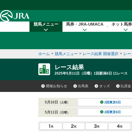
本文へ移動する
競馬メニュー
馬券・JRA-UMACA
ネット馬券
ホーム
>
競馬メニュー
>
レース結果 開催選択
>
レー
レース結果
2025年5月11日（日曜）1回新潟4日 11レース
開催お知らせ
出馬表
オッズ
払戻金
5月10日
2回東京5日
（土曜）
5月11日
2回東京6日
（日曜）