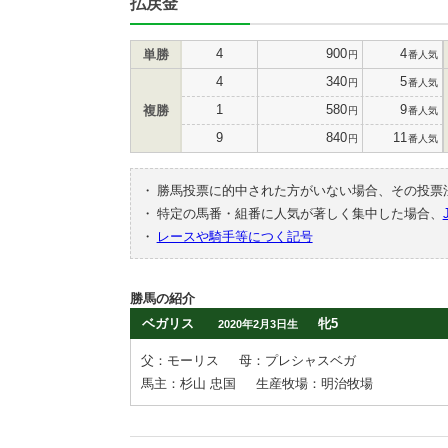
払戻金
4
900
4
単勝
円
番人気
4
340
5
円
番人気
1
580
9
複勝
円
番人気
9
840
11
円
番人気
・
勝馬投票に的中された方がいない場合、その投票
・
特定の馬番・組番に人気が著しく集中した場合、
・
レースや騎手等につく記号
勝馬の紹介
ベガリス
牝5
2020年2月3日生
父：モーリス
母：プレシャスベガ
馬主：杉山 忠国
生産牧場：明治牧場