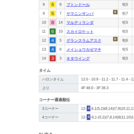
8
8
ブトンドール
牝5
9
7
ヤマニンサンパ
牡7
10
14
マルディランダ
牡5
11
10
スカイロケット
牡5
12
5
グランスラムアスク
牝6
13
6
メイショウカゼマチ
牡5
14
3
キタウイング
牝5
タイム
ハロンタイム
12.0 - 10.9 - 11.2 - 11.7 - 11.4 - 1
上り
4F 48.0 - 3F 36.3
コーナー通過順位
3コーナー
12-
4
,6,1(5,2)(8,14)(7,9)10,11,1
4コーナー
12-
4
-6,1-(5,2)(7,8,14)9(11,10)