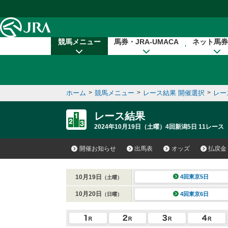
本文へ移動する
競馬メニュー
馬券・JRA-UMACA
ネット馬券
ホーム
>
競馬メニュー
>
レース結果 開催選択
>
レー
レース結果
2024年10月19日（土曜）4回新潟5日 11レース
開催お知らせ
出馬表
オッズ
払戻金
10月19日
4回東京5日
（土曜）
10月20日
4回東京6日
（日曜）