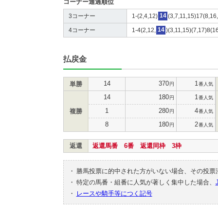
コーナー通過順位
3コーナー
1-(2,4,12)
14
(3,7,11,15)17(8,16
4コーナー
1-4(2,12,
14
)(3,11,15)(7,17)8(1
払戻金
14
370
1
単勝
円
番人気
14
180
1
円
番人気
1
280
4
複勝
円
番人気
8
180
2
円
番人気
返還
返還馬番 6番 返還同枠 3枠
・
勝馬投票に的中された方がいない場合、その投票
・
特定の馬番・組番に人気が著しく集中した場合、
・
レースや騎手等につく記号