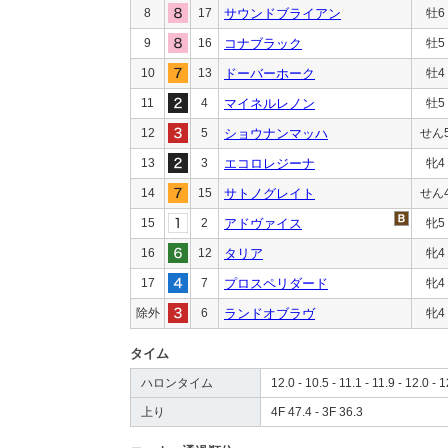
8
17
サウンドブライアン
牡6
9
16
コナブラック
牡5
10
13
ドーバーホーク
牡4
11
4
マイネルレノン
牡5
12
5
ショウナンマッハ
せん
13
3
エコロレジーナ
牝4
14
15
サトノグレイト
せん
15
2
アドヴァイス
牝5
16
12
タリア
牝4
17
7
プロスペリダード
牝4
除外
6
ランドオブラヴ
牝4
タイム
ハロンタイム
12.0 - 10.5 - 11.1 - 11.9 - 12.0 - 
上り
4F 47.4 - 3F 36.3