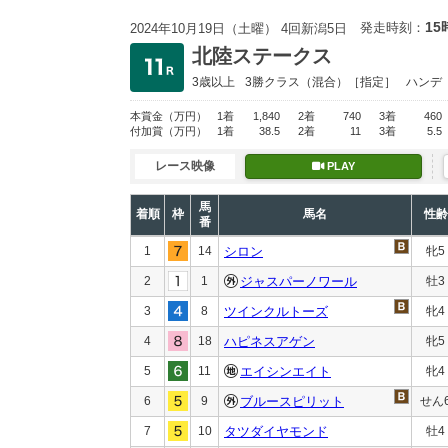
15
発走時刻：
2024年10月19日（土曜） 4回新潟5日
北陸ステークス
3歳以上
3勝クラス
（混合）［指定］
ハンデ
本賞金
（万円）
1着
1,840
2着
740
3着
460
付加賞
（万円）
1着
38.5
2着
11
3着
5.5
レース映像
PLAY
馬
着順
枠
馬名
性齢
番
1
14
シロン
牝5
2
1
ジャスパーノワール
牡3
3
8
ツインクルトーズ
牝4
4
18
ハピネスアゲン
牝5
5
11
エイシンエイト
牝4
6
9
ブルースピリット
せん
7
10
タツダイヤモンド
牡4