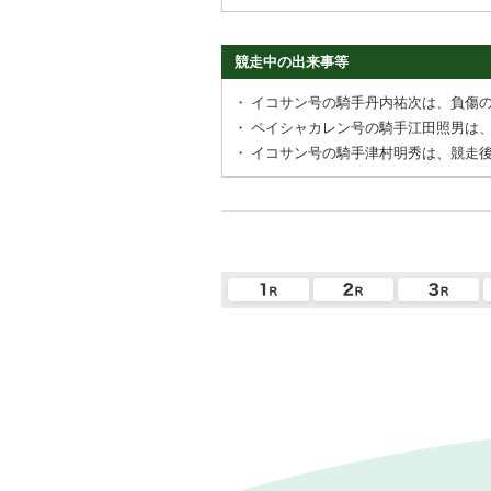
競走中の出来事等
・
イコサン号の騎手丹内祐次は、負傷
・
ペイシャカレン号の騎手江田照男は
・
イコサン号の騎手津村明秀は、競走