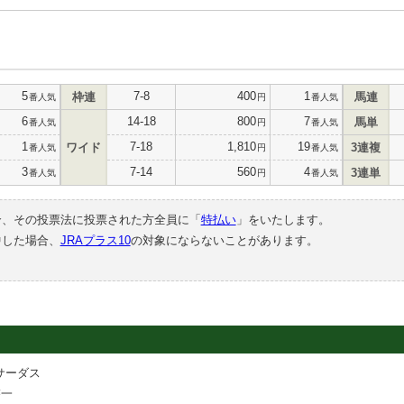
5
7-8
400
1
枠連
馬連
番人気
円
番人気
6
14-18
800
7
馬単
番人気
円
番人気
1
7-18
1,810
19
ワイド
3連複
番人気
円
番人気
3
7-14
560
4
3連単
番人気
円
番人気
合、その投票法に投票された方全員に「
特払い
」をいたします。
中した場合、
JRAプラス10
の対象にならないことがあります。
サーダス
啓一