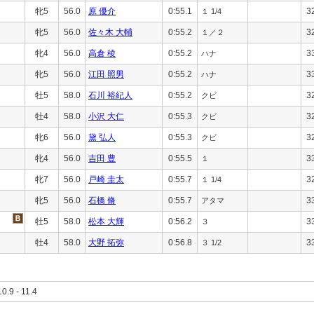
牝5
56.0
原 優介
0:55.1
3
１ 1/4
牝5
56.0
佐々木 大輔
0:55.2
3
１／２
牝4
56.0
高倉 稜
0:55.2
3
ハナ
牝5
56.0
江田 照男
0:55.2
3
ハナ
牡5
58.0
石川 裕紀人
0:55.2
3
クビ
牡4
58.0
小沢 大仁
0:55.3
3
クビ
牝6
56.0
黛 弘人
0:55.3
3
クビ
牝4
56.0
吉田 豊
0:55.5
3
１
牝7
56.0
戸崎 圭太
0:55.7
3
１ 1/4
牝5
56.0
石橋 脩
0:55.7
3
アタマ
牡5
58.0
松本 大輝
0:56.2
3
３
牡4
58.0
大野 拓弥
0:56.8
3
３ 1/2
10.9 - 11.4