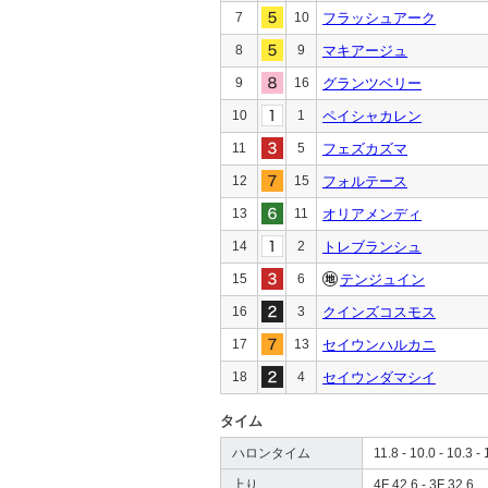
7
10
フラッシュアーク
8
9
マキアージュ
9
16
グランツベリー
10
1
ペイシャカレン
11
5
フェズカズマ
12
15
フォルテース
13
11
オリアメンディ
14
2
トレブランシュ
15
6
テンジュイン
16
3
クインズコスモス
17
13
セイウンハルカニ
18
4
セイウンダマシイ
タイム
ハロンタイム
11.8 - 10.0 - 10.3 - 
上り
4F 42.6 - 3F 32.6