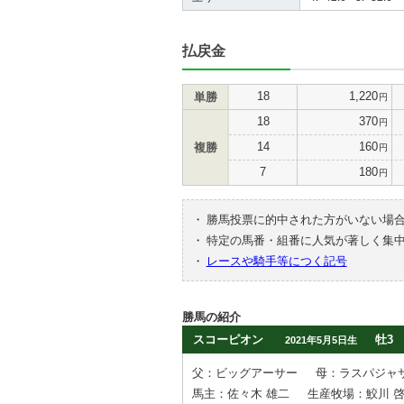
払戻金
18
1,220
単勝
円
18
370
円
14
160
複勝
円
7
180
円
・
勝馬投票に的中された方がいない場
・
特定の馬番・組番に人気が著しく集
・
レースや騎手等につく記号
勝馬の紹介
スコーピオン
牡3
2021年5月5日生
父：ビッグアーサー
母：ラスパジャ
馬主：佐々木 雄二
生産牧場：鮫川 