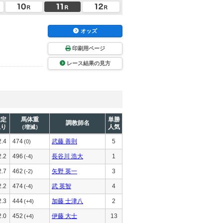
オッズ
印刷用ページ
レース結果の見方
推定
馬体重
単勝
調教師名
上り
人気
（増減）
2.4
474
武藤 善則
5
(0)
2.2
496
長谷川 浩大
1
(-4)
2.7
462
矢野 英一
3
(-2)
2.2
474
武 英智
4
(-4)
2.3
444
加藤 士津八
2
(+4)
2.0
452
伊藤 大士
13
(+4)