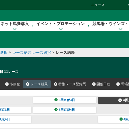
ニュース
ネット馬券購入
イベント・プロモーション
競馬場・ウインズ・
催選択
>
レース結果 レース選択
>
レース結果
日 11レース
払戻金
レース結果
特別レース登録馬
開催日程
馬場
5回京都3日
4回
東京3日
5回京都4日
東京4日
4回