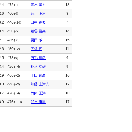
2.4
472
青木 孝文
18
(-4)
2.6
460
菊川 正達
8
(0)
3.2
446
田中 克典
7
(-10)
3.4
458
粕谷 昌央
14
(-2)
2.1
486
栗田 徹
15
(-8)
2.8
450
高橋 亮
11
(+2)
2.5
478
石毛 善彦
6
(0)
3.4
426
稲垣 幸雄
9
(+4)
2.9
466
千田 輝彦
16
(+2)
3.0
446
加藤 士津八
12
(+2)
3.7
478
竹内 正洋
10
(+4)
3.9
476
武市 康男
17
(+10)