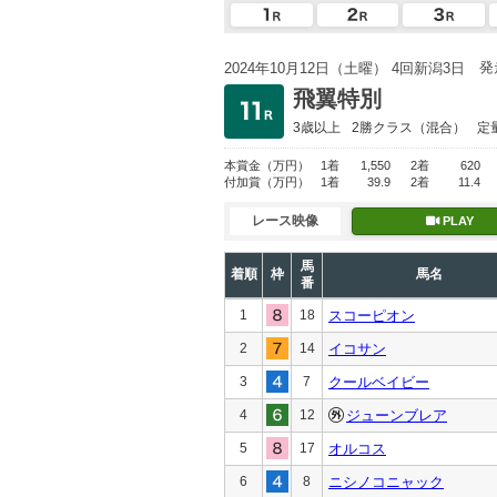
発
2024年10月12日（土曜） 4回新潟3日
飛翼特別
3歳以上
2勝クラス
（混合）
定
本賞金
（万円）
1着
1,550
2着
620
付加賞
（万円）
1着
39.9
2着
11.4
レース映像
PLAY
馬
着順
枠
馬名
番
1
18
スコーピオン
2
14
イコサン
3
7
クールベイビー
4
12
ジューンブレア
5
17
オルコス
6
8
ニシノコニャック