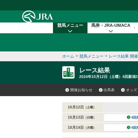
本文へ移動する
競馬メニュー
馬券・JRA-UMACA
ホーム
>
競馬メニュー
>
レース結果 開
レース結果
2024年10月12日（土曜）4回新潟3
開催お知らせ
出馬表
オッズ
10月12日
（土曜）
10月13日
4回
（日曜）
10月14日
4回
（月曜）