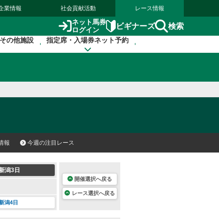
企業情報
社会貢献活動
レース情報
ネット馬券
検索
ビギナーズ
ログイン
その他施設
指定席・入場券ネット予約
情報
今週の注目レース
新潟3日
開催選択へ戻る
レース選択へ戻る
新潟4日