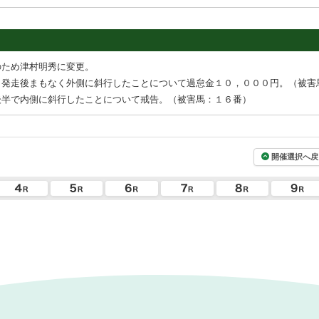
のため津村明秀に変更。
、発走後まもなく外側に斜行したことについて過怠金１０，０００円。（被害
後半で内側に斜行したことについて戒告。（被害馬：１６番）
開催選択へ戻