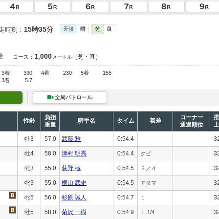
15時35分
走時刻：
天候
晴
芝
良
1,000
量
（芝・直）
コース：
メートル
3着
390
4着
230
5着
155
3着
5.7
全周パトロール
負担
コーナー
性齢
騎手名
タイム
着差
重量
通過順位
牡3
57.0
武藤 雅
0:54.4
3
牡4
58.0
津村 明秀
0:54.4
3
クビ
牝3
55.0
荻野 極
0:54.5
3
３／４
牝3
55.0
横山 武史
0:54.5
3
アタマ
牝5
56.0
杉原 誠人
0:54.7
3
１
牡5
58.0
菊沢 一樹
0:54.9
3
１ 1/4