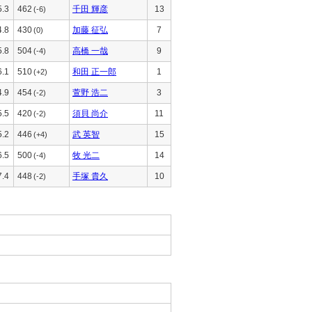
5.3
462
千田 輝彦
13
(-6)
4.8
430
加藤 征弘
7
(0)
5.8
504
高橋 一哉
9
(-4)
6.1
510
和田 正一郎
1
(+2)
4.9
454
萱野 浩二
3
(-2)
5.5
420
須貝 尚介
11
(-2)
5.2
446
武 英智
15
(+4)
6.5
500
牧 光二
14
(-4)
7.4
448
手塚 貴久
10
(-2)