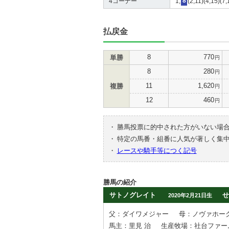
4コーナー
1,
8
(2,11)(4,15)(7
払戻金
8
770
単勝
円
8
280
円
11
1,620
複勝
円
12
460
円
・
勝馬投票に的中された方がいない場
・
特定の馬番・組番に人気が著しく集
・
レースや騎手等につく記号
勝馬の紹介
サトノグレイト
せ
2020年2月21日生
父：ダイワメジャー
母：ノヴァホー
馬主：里見 治
生産牧場：社台ファー