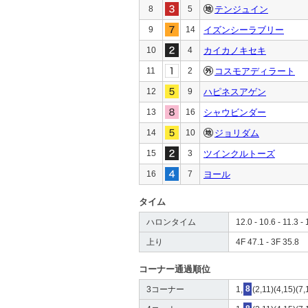
8
5
テンジュイン
9
14
イズンシーラブリー
10
4
カイカノキセキ
11
2
コスモアディラート
12
9
ハピネスアゲン
13
16
シャウビンダー
14
10
ジョリダム
15
3
ツインクルトーズ
16
7
ヨール
タイム
ハロンタイム
12.0 - 10.6 - 11.3 - 
上り
4F 47.1 - 3F 35.8
コーナー通過順位
3コーナー
1,
8
(2,11)(4,15)(7