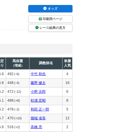
オッズ
印刷用ページ
レース結果の見方
推定
馬体重
単勝
調教師名
上り
人気
（増減）
5.6
492
中竹 和也
4
(-6)
5.6
448
藤野 健太
16
(-4)
5.2
472
小野 次郎
6
(-12)
5.1
488
杉浦 宏昭
8
(+8)
6.2
478
和田 正一郎
5
(-2)
5.7
470
畑端 省吾
12
(+10)
5.6
516
高橋 亮
2
(+2)