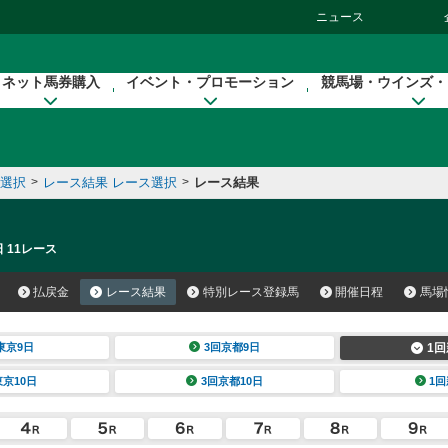
ニュース
ネット馬券購入
イベント・プロモーション
競馬場・ウインズ・
催選択
>
レース結果 レース選択
>
レース結果
 11レース
払戻金
レース結果
特別レース登録馬
開催日程
馬場
東京9日
3回京都9日
1回
東京10日
3回京都10日
1回