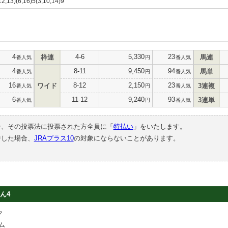
,12,13)(6,16)5(3,10,14)9
4
4-6
5,330
23
枠連
馬連
番人気
円
番人気
4
8-11
9,450
94
馬単
番人気
円
番人気
16
8-12
2,150
23
ワイド
3連複
番人気
円
番人気
6
11-12
9,240
93
3連単
番人気
円
番人気
合、その投票法に投票された方全員に「
特払い
」をいたします。
中した場合、
JRAプラス10
の対象にならないことがあります。
ん4
ク
ム