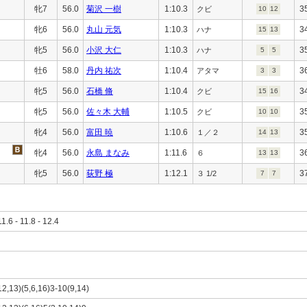
牝7
56.0
菊沢 一樹
1:10.3
3
クビ
10
12
牝6
56.0
丸山 元気
1:10.3
3
ハナ
15
13
牝5
56.0
小沢 大仁
1:10.3
3
ハナ
5
5
牡6
58.0
丹内 祐次
1:10.4
3
アタマ
3
3
牝5
56.0
石橋 脩
1:10.4
3
クビ
15
16
牝5
56.0
佐々木 大輔
1:10.5
3
クビ
10
10
牝4
56.0
富田 暁
1:10.6
3
１／２
14
13
牝4
56.0
永島 まなみ
1:11.6
3
６
13
13
牝5
56.0
荻野 極
1:12.1
3
３ 1/2
7
7
11.6 - 11.8 - 12.4
,12,13)(5,6,16)3-10(9,14)