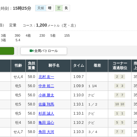
15時25分
走時刻：
天候
晴
芝
良
1,200
指）
定量
（芝・左）
コース：
メートル
3着
390
4着
230
5着
155
3着
5.4
全周パトロール
負担
コーナー
性齢
騎手名
タイム
着差
重量
通過順位
せん4
58.0
北村 友一
1:09.7
3
2
2
牝5
56.0
中井 裕二
1:09.9
3
１ 1/4
3
3
牝5
56.0
小林 勝太
1:10.0
3
クビ
7
7
牡5
58.0
佐藤 翔馬
1:10.1
3
１／２
10
10
牝5
56.0
杉原 誠人
1:10.1
3
クビ
1
1
牡4
58.0
亀田 温心
1:10.2
3
クビ
5
5
せん7
58.0
角田 大河
1:10.3
3
３／４
7
7