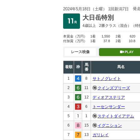
発
2024年5月18日（土曜） 1回新潟7日
大日岳特別
4歳以上
2勝クラス
（混合）（特
本賞金
（万円）
1着
1,550
2着
620
付加賞
（万円）
1着
37.8
2着
10.8
レース映像
PLAY
馬
着順
枠
馬名
番
1
8
サトノグレイト
2
11
クインズプリーズ
3
12
ディオアステリア
4
6
トーセンサンダー
5
1
ステイトダイアデム
6
15
イグニション
7
13
ガリレイ