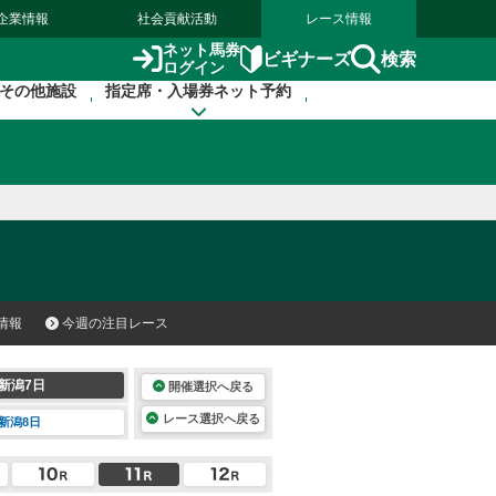
企業情報
社会貢献活動
レース情報
ネット馬券
検索
ビギナーズ
ログイン
その他施設
指定席・入場券ネット予約
情報
今週の注目レース
新潟7日
開催選択へ戻る
レース選択へ戻る
新潟8日