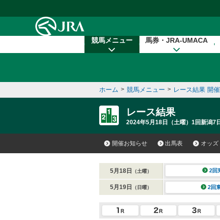
本文へ移動する
競馬メニュー
馬券・JRA-UMACA
ホーム
>
競馬メニュー
>
レース結果 開
レース結果
2024年5月18日（土曜）1回新潟7日
開催お知らせ
出馬表
オッズ
5月18日
2回
（土曜）
5月19日
2回
（日曜）