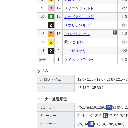
9
14
リリエンフェルト
牝3
10
10
レッドスウィング
牡3
11
3
サブリナワルツ
牝3
12
13
クワッドルッツ
牡3
13
8
トコトワ
牝3
14
2
ローザリサリ
牝3
除外
1
マイネルブラボー
牡3
タイム
ハロンタイム
12.6 - 11.5 - 12.8 - 12.8 - 12.5 - 1
上り
4F 48.7 - 3F 36.6
コーナー通過順位
1コーナー
(*5,14)(4,10,12)(6,
15
)(2,9)(3,1
2コーナー
5,14(4,10,12)(6,
15
)(2,3)9-(8,11
3コーナー
(*5,14)
15
(10,7)4,12(6,3,9)(2,11