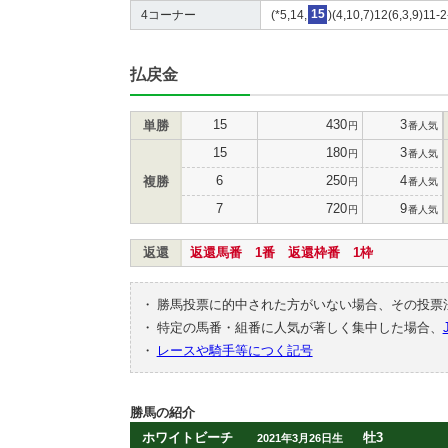
4コーナー
(*5,14,
15
)(4,10,7)12(6,3,9)11-2
払戻金
15
430
3
単勝
円
番人気
15
180
3
円
番人気
6
250
4
複勝
円
番人気
7
720
9
円
番人気
返還
返還馬番 1番 返還枠番 1枠
・
勝馬投票に的中された方がいない場合、その投票
・
特定の馬番・組番に人気が著しく集中した場合、
・
レースや騎手等につく記号
勝馬の紹介
ホワイトビーチ
牡3
2021年3月26日生