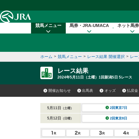
本文へ移動する
競馬メニュー
馬券・JRA-UMACA
ネット馬券
ホーム
>
競馬メニュー
>
レース結果 開催選択
>
レー
レース結果
2024年5月11日（土曜）1回新潟5日 5レース
開催お知らせ
出馬表
オッズ
払戻金
5月11日
2回東京7日
（土曜）
5月12日
2回東京8日
（日曜）