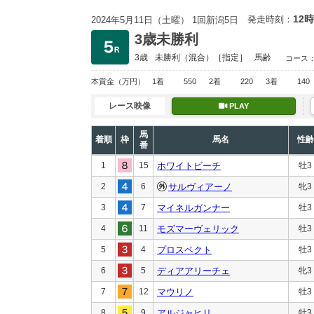
12時
発走時刻：
2024年5月11日（土曜） 1回新潟5日
3歳未勝利
3歳
未勝利
（混合）［指定］
馬齢
コース
本賞金
（万円）
1着
550
2着
220
3着
140
レース映像
PLAY
馬
着順
枠
馬名
性齢
番
1
15
ホワイトビーチ
牡3
2
6
サルヴィアーノ
牝3
3
7
マイネルガンナー
牡3
4
11
モズマーヴェリック
牡3
5
4
プロスペクト
牡3
6
5
ディアアリーチェ
牝3
7
12
マウリノ
牡3
8
9
アルジャヒリ
牡3