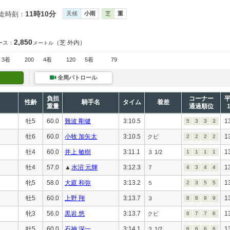
11時10分
走時刻：
天候
小雨
芝
重
2,850
（芝 外内）
ース：
メートル
3着
200
4着
120
5着
79
全周パトロール
負担
コーナー
性齢
騎手名
タイム
着差
重量
通過順位
牡5
60.0
難波 剛健
3:10.5
1
5
3
3
3
牡6
60.0
小牧 加矢太
3:10.5
1
クビ
2
2
2
2
牡4
60.0
井上 敏樹
3:11.1
1
３ 1/2
1
1
1
1
牡4
57.0
▲
水沼 元輝
3:12.3
1
７
4
3
4
4
牝5
58.0
大庭 和弥
3:13.2
1
５
2
3
5
5
牡5
60.0
上野 翔
3:13.7
1
３
8
8
9
9
牝3
56.0
黒岩 悠
3:13.7
1
クビ
6
7
7
6
牡5
60.0
石神 深一
3:14.1
1
２ 1/2
6
6
6
6