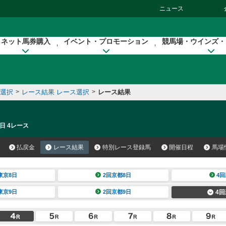
ニュース
ネット馬券購入
イベント・プロモーション
競馬場・ウインズ・
催選択
>
レース結果 レース選択
>
レース結果
日 4レース
払戻金
レース結果
特別レース登録馬
開催日程
馬場
東京8日
2回京都8日
4回
東京9日
2回京都9日
4回