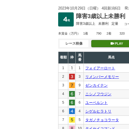
発
2023年10月29日（日曜） 4回新潟6日
障害3歳以上未勝利
障害3歳以上
未勝利
定量
コ
本賞金
（万円）
1着
790
2着
320
レース映像
PLAY
馬
着順
枠
馬名
番
1
1
フォイアーロート
2
3
リメンバーメモリー
3
9
ゼンカイテン
4
7
ニシノフウジン
5
6
ユーベルント
6
4
シゲルヒラトリ
7
5
タガノチョコラータ
8
10
タイセイコマンド