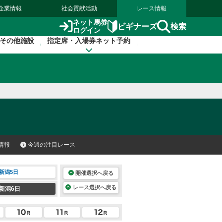
企業情報
社会貢献活動
レース情報
ネット馬券
検索
ビギナーズ
ログイン
その他施設
指定席・入場券ネット予約
情報
今週の注目レース
新潟5日
開催選択へ戻る
レース選択へ戻る
新潟6日