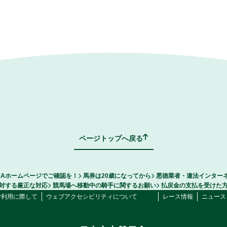
ページトップへ戻る
RAホームページでご確認を！
馬券は20歳になってから
悪徳業者・違法インター
対する厳正な対応
競馬場へ移動中の騎手に関するお願い
払戻金の支払を受けた
ご利用に際して
ウェブアクセシビリティについて
レース情報
ニュース