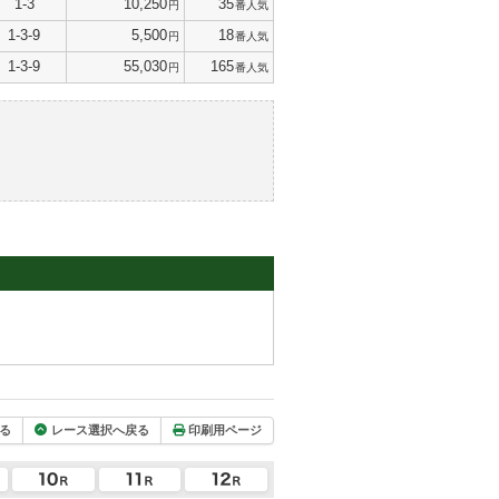
1-3
10,250
35
円
番人気
1-3-9
5,500
18
円
番人気
1-3-9
55,030
165
円
番人気
る
レース選択へ戻る
印刷用ページ