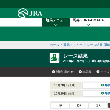
本文へ移動する
競馬メニュー
馬券・JRA-UMACA
ホーム
>
競馬メニュー
>
レース結果 開
レース結果
2023年10月29日（日曜）4回新潟6
開催お知らせ
出馬表
オッズ
10月28日
4回
（土曜）
10月29日
4回
（日曜）