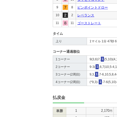
9
8
ピンポイントドロー
10
2
レベランス
11
11
ゴーストレート
タイム
上り
1マイル 1分 47秒 6 4
コーナー通過順位
1コーナー
9(3,6)7,
1
(5,10)(4
2コーナー
9-3(
1
,6,7)10,5-4,
3コーナー(2周目)
9,3,
1
,7-6,10,5,8,4
4コーナー(2周目)
(*9,3)-
1
-7-6(5,10)
払戻金
1
2,170
単勝
円