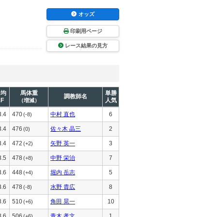
オッズ
印刷用ページ
レース結果の見方
平均
馬体重
単勝
調教師名
1F
人気
（増減）
3.4
470
中村 直也
6
(-8)
3.4
476
佐々木 晶三
2
(0)
3.4
472
矢野 英一
3
(+2)
3.5
478
中野 栄治
7
(+8)
3.6
448
堀内 岳志
5
(+4)
3.6
478
水野 貴広
8
(-8)
3.6
510
角田 晃一
10
(+6)
3.6
506
青木 孝文
1
(+6)