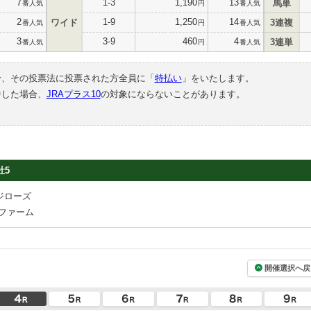
7
1-3
1,190
13
馬単
番人気
円
番人気
2
1-9
1,250
14
ワイド
3連複
番人気
円
番人気
3
3-9
460
4
3連単
番人気
円
番人気
合、その投票法に投票された方全員に「
特払い
」をいたします。
中した場合、
JRAプラス10
の対象にならないことがあります。
牡5
ジローズ
ファーム
開催選択へ戻