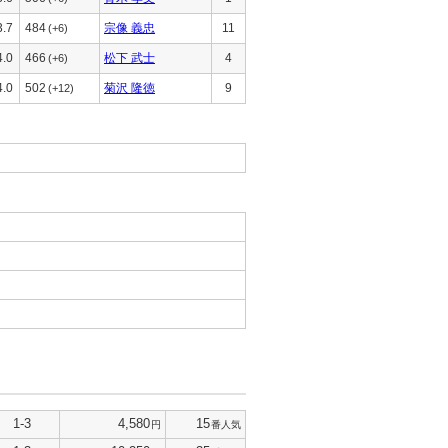
3.7
484
宗像 義忠
11
(+6)
4.0
466
松下 武士
4
(+6)
4.0
502
菊沢 隆徳
9
(+12)
1-3
4,580
15
円
番人気