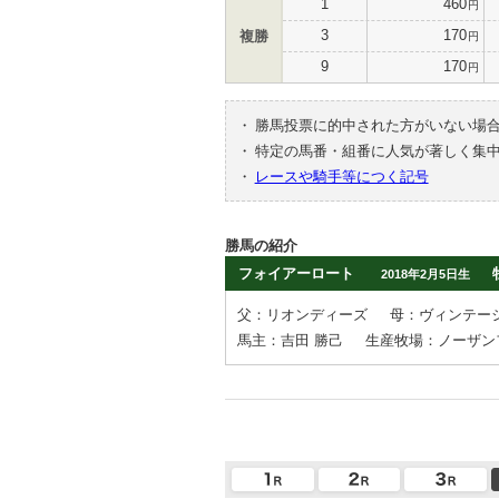
1
460
円
3
170
複勝
円
9
170
円
・
勝馬投票に的中された方がいない場
・
特定の馬番・組番に人気が著しく集
・
レースや騎手等につく記号
勝馬の紹介
フォイアーロート
2018年2月5日生
父：リオンディーズ
母：ヴィンテー
馬主：吉田 勝己
生産牧場：ノーザン