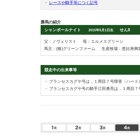
・
レースや騎手等につく記号
勝馬の紹介
シャンボールナイト
せん8
2015年5月1日生
父：ノヴェリスト
母：エルメスグリーン
馬主：(株)グリーンファーム
生産牧場：恵比寿興業
競走中の出来事等
・
プランセスカグヤ号は，１周目７号障害〔ハード
・
プランセスカグヤ号の騎手江田勇亮は，１周目７