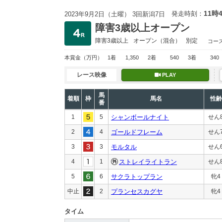
11時
発走時刻：
2023年9月2日（土曜） 3回新潟7日
障害3歳以上オープン
障害3歳以上
オープン
（混合）
別定
コー
本賞金
（万円）
1着
1,350
2着
540
3着
340
レース映像
PLAY
馬
着順
枠
馬名
性齢
番
1
5
シャンボールナイト
せん
2
4
ゴールドフレーム
せん
3
3
モルタル
せん
4
1
ストレイライトラン
せん
5
6
サクラトップラン
牝4
中止
2
プランセスカグヤ
牝4
タイム