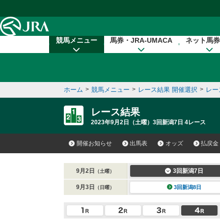
本文へ移動する
競馬メニュー
馬券・JRA-UMACA
ネット馬券
ホーム
>
競馬メニュー
>
レース結果 開催選択
>
レー
レース結果
2023年9月2日（土曜）3回新潟7日 4レース
開催お知らせ
出馬表
オッズ
払戻金
9月2日
3回新潟7日
（土曜）
9月3日
3回新潟8日
（日曜）