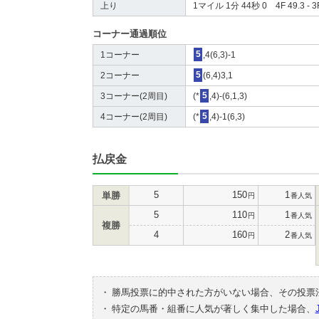
上り
1マイル 1分 44秒 0 4F 49.3 - 3F
コーナー通過順位
1コーナー
5
,4(6,3)-1
2コーナー
5
(6,4)3,1
3コーナー(2周目)
(*
5
,4)-(6,1,3)
4コーナー(2周目)
(*
5
,4)-1(6,3)
払戻金
5
150
1
単勝
円
番人気
5
110
1
円
番人気
複勝
4
160
2
円
番人気
・
勝馬投票に的中された方がいない場合、その投票
・
特定の馬番・組番に人気が著しく集中した場合、