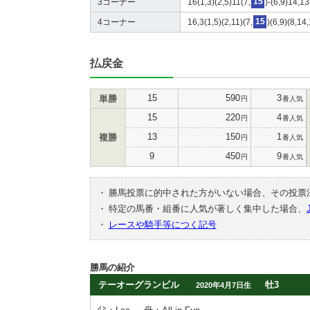
3コーナー
16(1,3)(2,5)11(7,
15
)-(6,9)14,1
4コーナー
16,3(1,5)(2,11)(7,
15
)(6,9)(8,14
払戻金
15
590
3
単勝
円
番人気
15
220
4
円
番人気
13
150
1
複勝
円
番人気
9
450
9
円
番人気
・
勝馬投票に的中された方がいない場合、その投票
・
特定の馬番・組番に人気が著しく集中した場合、
・
レースや騎手等につく記号
勝馬の紹介
テーオーグランビル
牡3
2020年4月7日生