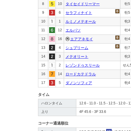
8
10
タイセイドリーマー
牡5
9
6
セラフィナイト
牡5
10
1
ルミノメテオール
牝3
11
12
エルパソ
牡4
12
16
エアアネモイ
牡4
13
4
シュブリーム
牡7
14
3
メテオリート
牝3
15
2
レゾンドゥスリール
せん
16
14
ロードカテドラル
牡4
17
5
ダノンソフィア
牝4
タイム
ハロンタイム
12.6 - 11.0 - 11.5 - 12.5 - 12.0 - 1
上り
4F 45.6 - 3F 33.6
コーナー通過順位