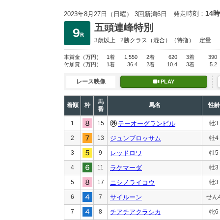
14時
発走時刻：
2023年8月27日（日曜） 3回新潟6日
五頭連峰特別
3歳以上
2勝クラス
（混合）（特指）
定量
本賞金
（万円）
1着
1,550
2着
620
3着
390
付加賞
（万円）
1着
36.4
2着
10.4
3着
5.2
レース映像
PLAY
馬
着順
枠
馬名
性齢
番
1
15
テーオーグランビル
牡3
2
13
ジュンブロッサム
牡4
3
9
レッドロワ
牡5
4
11
ラケマーダ
牡3
5
17
ニシノライコウ
牡3
6
7
サイルーン
せん
7
8
チアチアクラシカ
牝6