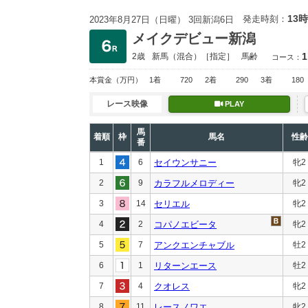
13時
発走時刻：
2023年8月27日（日曜） 3回新潟6日
メイクデビュー新潟
1
2歳
新馬
（混合）［指定］
馬齢
コース：
本賞金
（万円）
1着
720
2着
290
3着
180
レース映像
PLAY
馬
着順
枠
馬名
性齢
番
1
6
セイウンサニー
牝2
2
9
カラフルメロディー
牝2
3
14
セリエル
牝2
4
2
コパノエビータ
牝2
5
7
アンクエンチャブル
牡2
6
1
リターンエース
牡2
7
4
クオレス
牝2
8
11
レースノワエ
牝2