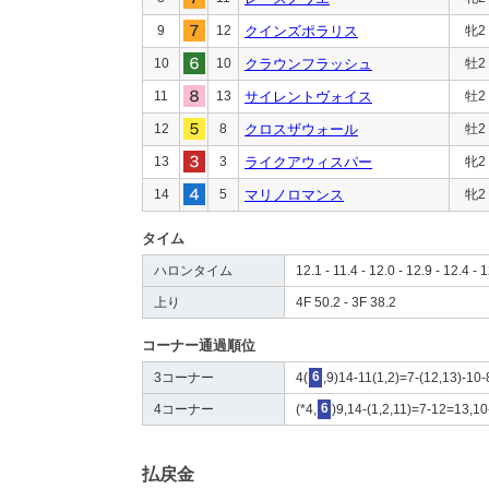
9
12
クインズポラリス
牝2
10
10
クラウンフラッシュ
牡2
11
13
サイレントヴォイス
牡2
12
8
クロスザウォール
牡2
13
3
ライクアウィスパー
牝2
14
5
マリノロマンス
牝2
タイム
ハロンタイム
12.1 - 11.4 - 12.0 - 12.9 - 12.4 - 
上り
4F 50.2 - 3F 38.2
コーナー通過順位
3コーナー
4(
6
,9)14-11(1,2)=7-(12,13)-10-
4コーナー
(*4,
6
)9,14-(1,2,11)=7-12=13,10
払戻金