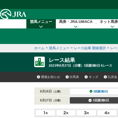
本文へ移動する
競馬メニュー
馬券・JRA-UMACA
ネット馬券
ホーム
>
競馬メニュー
>
レース結果 開催選択
>
レー
レース結果
2023年8月27日（日曜）3回新潟6日 6レース
開催お知らせ
出馬表
オッズ
払戻金
8月26日
3回新潟5日
（土曜）
8月27日
3回新潟6日
（日曜）