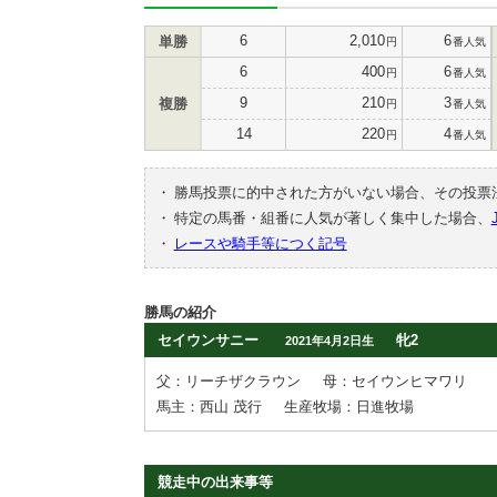
6
2,010
6
単勝
円
番人気
6
400
6
円
番人気
9
210
3
複勝
円
番人気
14
220
4
円
番人気
・
勝馬投票に的中された方がいない場合、その投票
・
特定の馬番・組番に人気が著しく集中した場合、
・
レースや騎手等につく記号
勝馬の紹介
セイウンサニー
牝2
2021年4月2日生
父：リーチザクラウン
母：セイウンヒマワリ
馬主：西山 茂行
生産牧場：日進牧場
競走中の出来事等