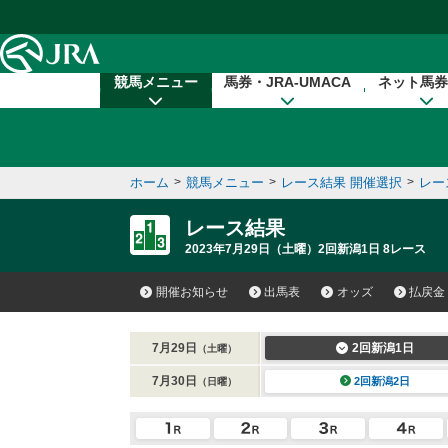
本文へ移動する
競馬メニュー
馬券・JRA-UMACA
ネット馬券
ホーム
>
競馬メニュー
>
レース結果 開催選択
>
レー
レース結果
2023年7月29日（土曜）2回新潟1日 8レース
開催お知らせ
出馬表
オッズ
払戻金
7月29日
2回新潟1日
（土曜）
7月30日
2回新潟2日
（日曜）