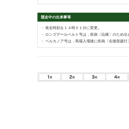
競走中の出来事等
・
発走時刻を１４時０１分に変更。
・
ロンズデールベルト号は，疾病〔疝痛〕のため出
・
ベルカノア号は，馬場入場後に疾病〔右後肢跛行