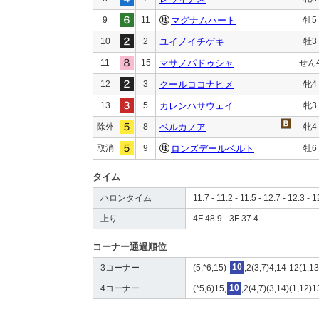
9
11
マグナムハート
牡5
10
2
ユイノイチゲキ
牡3
11
15
マサノパドゥシャ
せん
12
3
クールココナヒメ
牝4
13
5
カレンハサウェイ
牝3
除外
8
ベルカノア
牝4
取消
9
ロンズデールベルト
牡6
タイム
ハロンタイム
11.7 - 11.2 - 11.5 - 12.7 - 12.3 - 1
上り
4F 48.9 - 3F 37.4
コーナー通過順位
3コーナー
(5,*6,15)-
10
,2(3,7)4,14-12(1,1
4コーナー
(*5,6)15,
10
,2(4,7)(3,14)(1,12)1