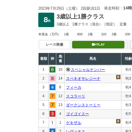
14時
発走時刻：
2023年7月29日（土曜） 2回新潟1日
3歳以上1勝クラス
3歳以上
1勝クラス
（混合）［指定］
定量
本賞金
（万円）
1着
800
2着
320
3着
200
レース映像
PLAY
馬
着順
枠
馬名
性齢
番
1
10
スペシャルナンバー
牡4
2
14
スペキオサレジーナ
牝3
3
6
フィーカ
牝4
4
12
スコラーリ
牡4
5
13
ダークンストーミー
牡3
6
4
ゴイゴイスー
牡5
7
1
ゲキザル
牡4
8
7
レヴィナス
牝3