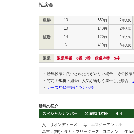
払戻金
10
350
2
単勝
円
番人気
10
140
2
円
番人気
14
120
1
複勝
円
番人気
6
410
8
円
番人気
返還
返還馬番 8番, 9番 返還枠番 5枠
・
勝馬投票に的中された方がいない場合、その投票
・
特定の馬番・組番に人気が著しく集中した場合、
・
レースや騎手等につく記号
勝馬の紹介
スペシャルナンバー
牡4
2019年3月27日生
父：リオンディーズ
母：エスジーアンクル
馬主：(株)ヒダカ・ブリーダーズ・ユニオン
生産