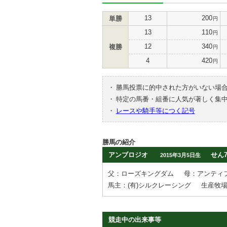
13
200
単勝
円
13
110
円
12
340
複勝
円
4
420
円
・
勝馬投票に的中された方がいない場
・
特定の馬番・組番に人気が著しく集
・
レースや騎手等につく記号
勝馬の紹介
アンブロジオ
せん
2015年3月5日生
父：ローズキングダム
母：アンティ
馬主：(有)シルクレーシング
生産牧場
競走中の出来事等