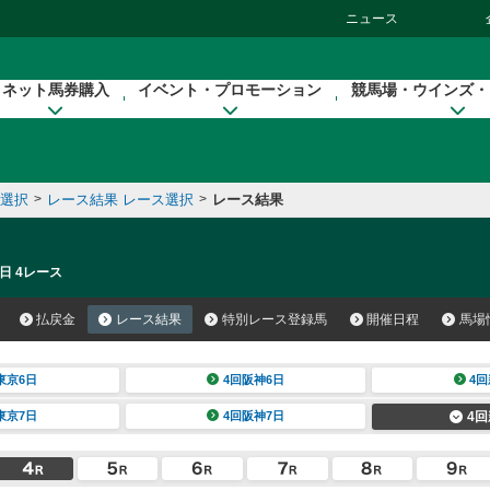
ニュース
ネット馬券購入
イベント・プロモーション
競馬場・ウインズ・
催選択
>
レース結果 レース選択
>
レース結果
日 4レース
払戻金
レース結果
特別レース登録馬
開催日程
馬場
東京6日
4回阪神6日
4回
東京7日
4回阪神7日
4回