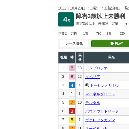
発
2022年10月23日（日曜） 4回新潟4日
障害3歳以上未勝利
障害3歳以上
未勝利
定量
コ
本賞金
（万円）
1着
790
2着
320
レース映像
PLAY
馬
着順
枠
馬名
番
1
13
アンブロジオ
2
12
イベリア
3
4
トーセンオリジン
4
1
マイネルグロース
5
10
モルタル
6
3
ホウオウカトリーヌ
7
7
ヴァレッタカズマ
8
11
ユーベルント