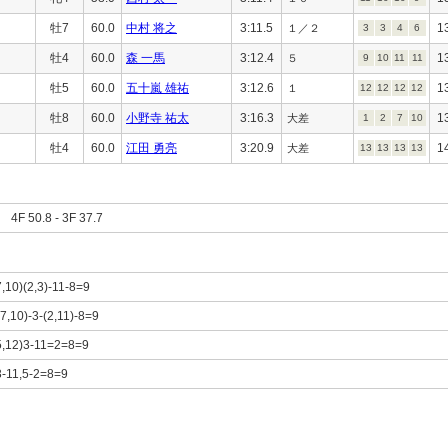
牡7
60.0
中村 将之
3:11.5
1
１／２
3
3
4
6
牡4
60.0
森 一馬
3:12.4
1
５
9
10
11
11
牡5
60.0
五十嵐 雄祐
3:12.6
1
１
12
12
12
12
牡8
60.0
小野寺 祐太
3:16.3
1
大差
1
2
7
10
牡4
60.0
江田 勇亮
3:20.9
1
大差
13
13
13
13
F 50.8 - 3F 37.7
7,10)(2,3)-11-8=9
(7,10)-3-(2,11)-8=9
(5,12)3-11=2=8=9
3-11,5-2=8=9