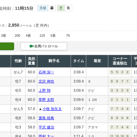
11時15分
走時刻：
天候
曇
芝
良
2,850
（芝 外内）
ース：
メートル
3着
200
4着
120
5着
79
全周パトロール
負担
コーナー
性齢
騎手名
タイム
着差
重量
通過順位
せん7
60.0
石神 深一
3:08.4
1
5
5
2
2
牡7
60.0
北沢 伸也
3:09.4
1
６
6
6
7
7
牡5
60.0
上野 翔
3:09.4
1
クビ
3
3
2
3
牡4
60.0
草野 太郎
3:09.6
1
１ 1/4
2
1
1
1
せん5
57.0
▲
小牧 加矢太
3:09.7
1
クビ
7
7
4
4
牝6
58.0
蓑島 靖典
3:09.7
1
クビ
9
9
9
8
牡3
58.0
平沢 健治
3:09.7
1
アタマ
7
7
4
4
牝4
58.0
西村 太一
3:11.4
1
１０
11
10
10
9