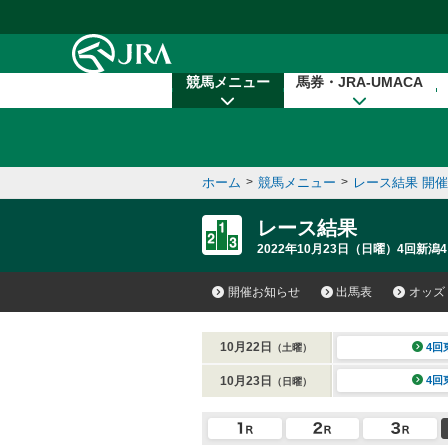
本文へ移動する
競馬メニュー
馬券・JRA-UMACA
ホーム
>
競馬メニュー
>
レース結果 開
レース結果
2022年10月23日（日曜）4回新潟4
開催お知らせ
出馬表
オッズ
10月22日
4回
（土曜）
10月23日
4回
（日曜）