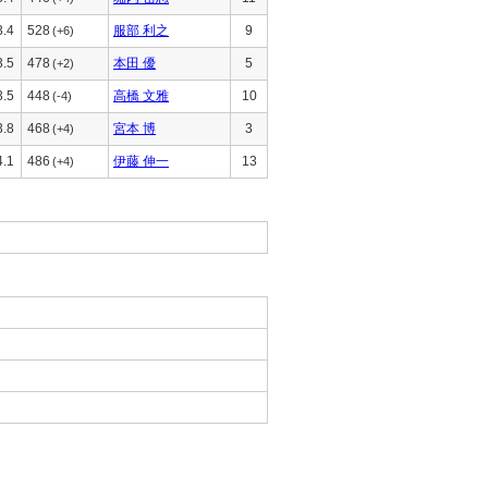
3.4
528
服部 利之
9
(+6)
3.5
478
本田 優
5
(+2)
3.5
448
高橋 文雅
10
(-4)
3.8
468
宮本 博
3
(+4)
4.1
486
伊藤 伸一
13
(+4)