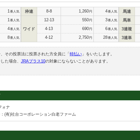
1
8-8
1,260
4
枠連
馬連
番人気
円
番人気
1
12-13
550
3
馬単
番人気
円
番人気
4
4-13
690
6
ワイド
3連複
番人気
円
番人気
8
4-12
2,750
28
3連単
番人気
円
番人気
合、その投票法に投票された方全員に「
特払い
」をいたします。
中した場合、
JRAプラス10
の対象にならないことがあります。
7
フォナ
：(有)社台コーポレーション白老ファーム