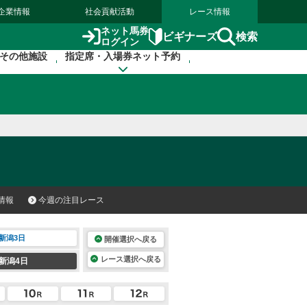
企業情報
社会貢献活動
レース情報
ネット馬券
検索
ビギナーズ
ログイン
その他施設
指定席・入場券ネット予約
情報
今週の注目レース
新潟3日
開催選択へ戻る
レース選択へ戻る
新潟4日