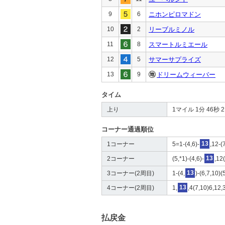
9
6
ニホンピロマドン
10
2
リーブルミノル
11
8
スマートルミエール
12
5
サマーサプライズ
13
9
ドリームウィーバー
タイム
上り
1マイル 1分 46秒 2 4
コーナー通過順位
1コーナー
5=1-(4,6)-
13
,12-(
2コーナー
(5,*1)-(4,6)-
13
,12
3コーナー(2周目)
1-(4,
13
)-(6,7,10)
4コーナー(2周目)
1,
13
,4(7,10)6,12,
払戻金