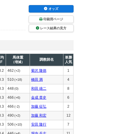
オッズ
印刷用ページ
レース結果の見方
平均
馬体重
単勝
調教師名
1F
人気
（増減）
3.2
462
菊沢 隆徳
1
(+2)
3.3
510
橋田 満
4
(+18)
3.3
448
和田 雄二
8
(0)
3.3
466
金成 貴史
6
(+6)
3.3
466
加藤 征弘
2
(-2)
3.3
490
加藤 和宏
12
(+2)
3.3
506
安田 隆行
7
(+10)
3.4
446
堀内 岳志
11
(+4)