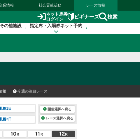
企業情報
社会貢献活動
レース情報
ネット馬券
検索
ビギナーズ
ログイン
その他施設
指定席・入場券ネット予約
情報
今週の注目レース
札幌1日
開催選択へ戻る
レース選択へ戻る
札幌2日