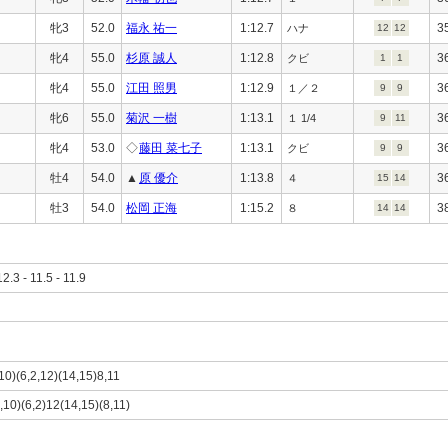
牝3
52.0
福永 祐一
1:12.7
3
ハナ
12
12
牝4
55.0
杉原 誠人
1:12.8
3
クビ
1
1
牝4
55.0
江田 照男
1:12.9
3
１／２
9
9
牝6
55.0
菊沢 一樹
1:13.1
3
１ 1/4
9
11
牝4
53.0
◇
藤田 菜七子
1:13.1
3
クビ
9
9
牡4
54.0
▲
原 優介
1:13.8
3
４
15
14
牡3
54.0
松岡 正海
1:15.2
3
８
14
14
12.3 - 11.5 - 11.9
,10)(6,2,12)(14,15)8,11
1,10)(6,2)12(14,15)(8,11)