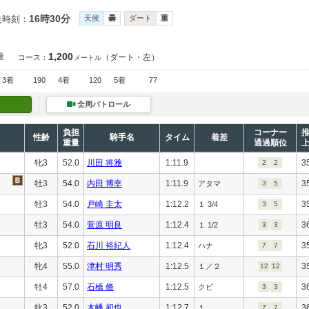
16時30分
走時刻：
天候
曇
ダート
重
1,200
量
（ダート・左）
コース：
メートル
3着
190
4着
120
5着
77
全周パトロール
負担
コーナー
性齢
騎手名
タイム
着差
重量
通過順位
牝3
52.0
川田 将雅
1:11.9
3
2
2
牡3
54.0
内田 博幸
1:11.9
3
アタマ
3
5
牡3
54.0
戸崎 圭太
1:12.2
3
１ 3/4
3
5
牡3
54.0
菅原 明良
1:12.4
3
１ 1/2
3
3
牝3
52.0
石川 裕紀人
1:12.4
3
ハナ
7
7
牝4
55.0
津村 明秀
1:12.5
3
１／２
12
12
牡4
57.0
石橋 脩
1:12.5
3
クビ
3
3
牝3
52.0
木幡 初也
1:12.7
3
１
7
7