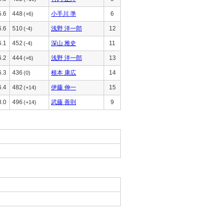
5.6
448
小手川 準
6
(+6)
6.6
510
浅野 洋一郎
12
(-4)
6.1
452
深山 雅史
11
(-4)
6.2
444
浅野 洋一郎
13
(+6)
6.3
436
根本 康広
14
(0)
6.4
482
伊藤 伸一
15
(+14)
8.0
496
武藤 善則
9
(+14)