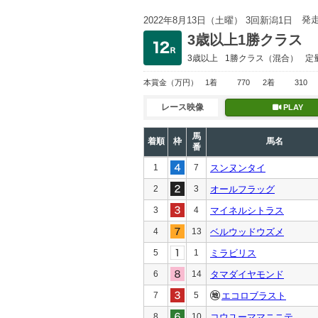
発
2022年8月13日（土曜） 3回新潟1日
3歳以上1勝クラス
3歳以上
1勝クラス
（混合）
定
本賞金
（万円）
1着
770
2着
310
レース映像
PLAY
馬
着順
枠
馬名
番
1
7
スンヌンタイ
2
3
オールフラッグ
3
4
マイネルシトラス
4
13
ベルウッドウズメ
5
1
ミラビリス
6
14
タマダイヤモンド
7
5
エコロブラスト
8
10
コウユーママニニテ