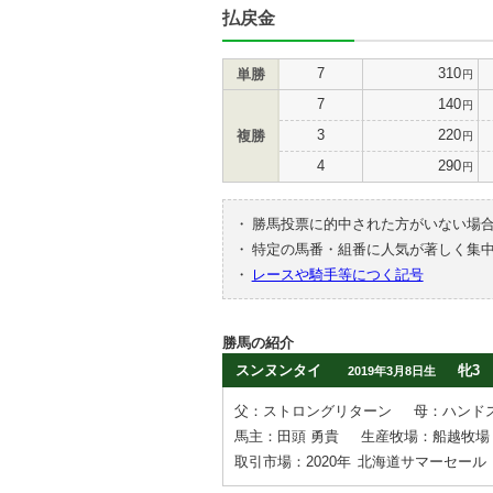
払戻金
7
310
単勝
円
7
140
円
3
220
複勝
円
4
290
円
・
勝馬投票に的中された方がいない場
・
特定の馬番・組番に人気が著しく集
・
レースや騎手等につく記号
勝馬の紹介
スンヌンタイ
牝3
2019年3月8日生
父：ストロングリターン
母：ハンド
馬主：田頭 勇貴
生産牧場：船越牧場
取引市場：2020年
北海道サマーセール