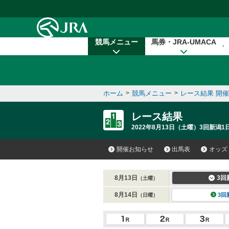
本文へ移動する
競馬メニュー
馬券・JRA-UMACA
ホーム
>
競馬メニュー
>
レース結果 開
レース結果
2022年8月13日（土曜）3回新潟1日
開催お知らせ
出馬表
オッズ
8月13日
3回
（土曜）
8月14日
3回
（日曜）