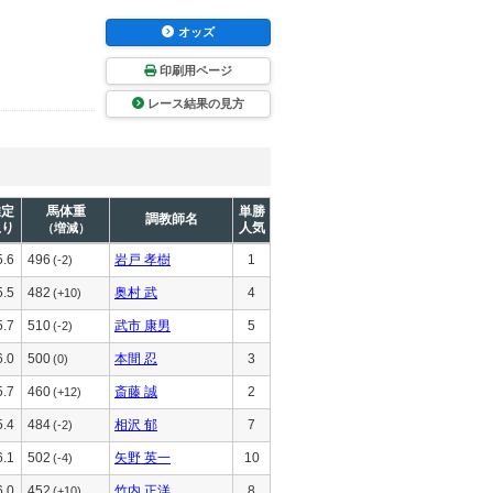
オッズ
印刷用ページ
レース結果の見方
推定
馬体重
単勝
調教師名
上り
人気
（増減）
5.6
496
岩戸 孝樹
1
(-2)
5.5
482
奥村 武
4
(+10)
5.7
510
武市 康男
5
(-2)
6.0
500
本間 忍
3
(0)
5.7
460
斎藤 誠
2
(+12)
5.4
484
相沢 郁
7
(-2)
6.1
502
矢野 英一
10
(-4)
6.0
452
竹内 正洋
8
(+10)