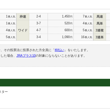
1
2-4
1,450
7
枠連
馬連
番人気
円
番人気
1
3-7
520
4
馬単
番人気
円
番人気
4
4-7
600
5
ワイド
3連複
番人気
円
番人気
5
3-4
1,090
16
3連単
番人気
円
番人気
合、その投票法に投票された方全員に「
特払い
」をいたします。
中した場合、
JRAプラス10
の対象にならないことがあります。
スター