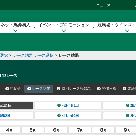
ニュース
ネット馬券購入
イベント・プロモーション
競馬場・ウインズ・
催選択
>
レース結果 レース選択
>
レース結果
 12レース
払戻金
レース結果
特別レース登録馬
開催日程
馬場
新潟1日
4回小倉1日
2回
新潟2日
4回小倉2日
2回