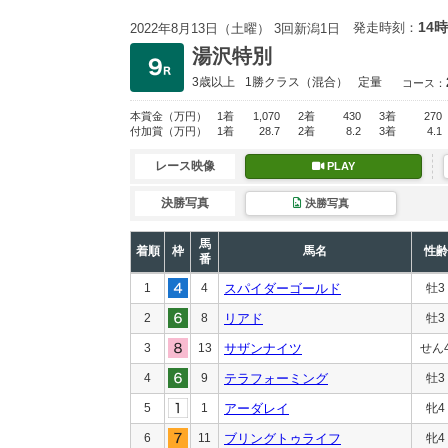
14時
発走時刻：
2022年8月13日（土曜） 3回新潟1日
湯沢特別
3歳以上
1勝クラス
（混合）
定量
コース：
本賞金
（万円）
1着
1,070
2着
430
3着
270
付加賞
（万円）
1着
28.7
2着
8.2
3着
4.1
レース映像
PLAY
決勝写真
決勝写真
馬
着順
枠
馬名
性齢
番
1
4
スパイダーゴールド
牡3
2
8
リアド
牡3
3
13
サザンナイツ
せん
4
9
テラフォーミング
牡3
5
1
アーダレイ
牝4
6
11
ブリングトゥライフ
牝4