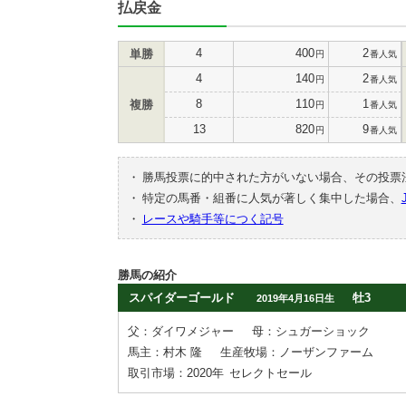
払戻金
4
400
2
単勝
円
番人気
4
140
2
円
番人気
8
110
1
複勝
円
番人気
13
820
9
円
番人気
・
勝馬投票に的中された方がいない場合、その投票
・
特定の馬番・組番に人気が著しく集中した場合、
・
レースや騎手等につく記号
勝馬の紹介
スパイダーゴールド
牡3
2019年4月16日生
父：ダイワメジャー
母：シュガーショック
馬主：村木 隆
生産牧場：ノーザンファーム
取引市場：2020年
セレクトセール