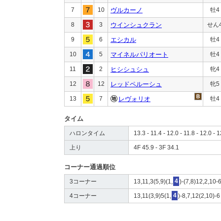
7
10
ヴルカーノ
牡4
8
3
ウインシュクラン
せん
9
6
エシカル
牡4
10
5
マイネルパリオート
牡4
11
2
ヒシシュシュ
牝4
12
12
レッドペルーシュ
牝5
13
7
レヴォリオ
牡4
タイム
ハロンタイム
13.3 - 11.4 - 12.0 - 11.8 - 12.0 - 1
上り
4F 45.9 - 3F 34.1
コーナー通過順位
3コーナー
13,11,3(5,9)(1,
4
)-(7,8)12,2,10-
4コーナー
13,11(3,9)5(1,
4
)-8,7,12(2,10)-6