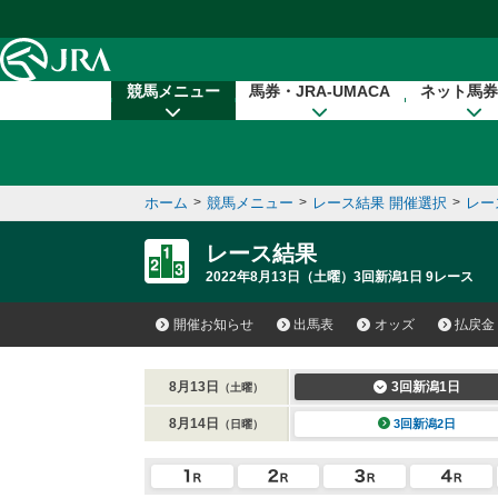
本文へ移動する
競馬メニュー
馬券・JRA-UMACA
ネット馬券
ホーム
>
競馬メニュー
>
レース結果 開催選択
>
レー
レース結果
2022年8月13日（土曜）3回新潟1日 9レース
開催お知らせ
出馬表
オッズ
払戻金
8月13日
3回新潟1日
（土曜）
8月14日
3回新潟2日
（日曜）