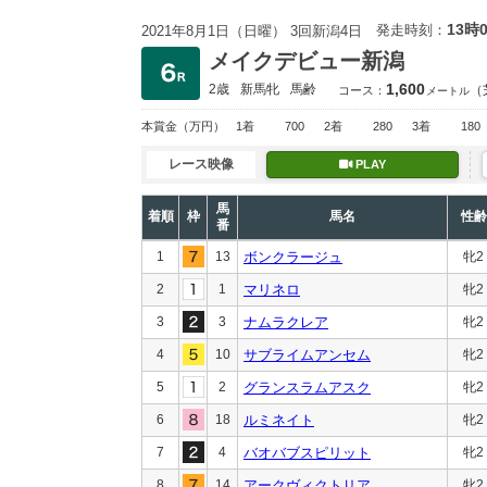
13時
発走時刻：
2021年8月1日（日曜） 3回新潟4日
メイクデビュー新潟
1,600
2歳
新馬
牝
馬齢
（
コース：
メートル
本賞金
（万円）
1着
700
2着
280
3着
180
レース映像
PLAY
馬
着順
枠
馬名
性齢
番
1
13
ボンクラージュ
牝2
2
1
マリネロ
牝2
3
3
ナムラクレア
牝2
4
10
サブライムアンセム
牝2
5
2
グランスラムアスク
牝2
6
18
ルミネイト
牝2
7
4
バオバブスピリット
牝2
8
14
アークヴィクトリア
牝2