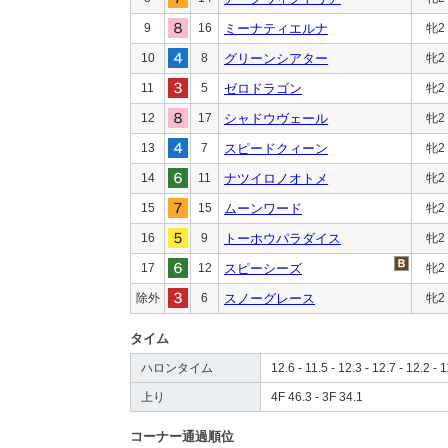
9
16
ミーナティエルナ
牝2
10
8
グリーンシアター
牝2
11
5
ゼロドラゴン
牝2
12
17
シャドウヴェール
牝2
13
7
スピードクィーン
牝2
14
11
ナツイロノオトメ
牝2
15
15
ムーンワード
牝2
16
9
トーホウパラダイス
牝2
17
12
スピーシーズ
牝2
除外
6
スノーグレース
牝2
タイム
ハロンタイム
12.6 - 11.5 - 12.3 - 12.7 - 12.2 - 1
上り
4F 46.3 - 3F 34.1
コーナー通過順位