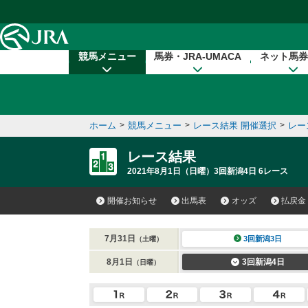
本文へ移動する
競馬メニュー
馬券・JRA-UMACA
ネット馬券
ホーム
>
競馬メニュー
>
レース結果 開催選択
>
レー
レース結果
2021年8月1日（日曜）3回新潟4日 6レース
開催お知らせ
出馬表
オッズ
払戻金
7月31日
3回新潟3日
（土曜）
8月1日
3回新潟4日
（日曜）