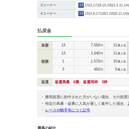
3コーナー
13
,15(3,17)(9,10,18)(1,5,11,14
4コーナー
13
,15(3,9,17)18(1,10)(5,11,14)
払戻金
13
7,550
12
単勝
円
番人気
13
1,640
11
円
番人気
1
1,570
10
複勝
円
番人気
3
450
5
円
番人気
返還
返還馬番 6番 返還同枠 3枠
・
勝馬投票に的中された方がいない場合、その投票
・
特定の馬番・組番に人気が著しく集中した場合、
・
レースや騎手等につく記号
勝馬の紹介