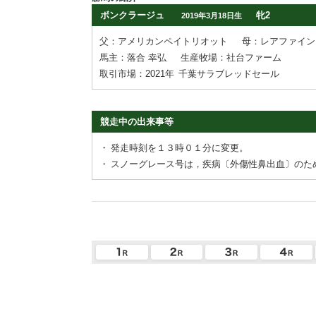
ボンクラージュ
牝2
2019年3月18日生
父：アメリカンペイトリオット
母：レアファイン
馬主：落合 幸弘
生産牧場：社台ファーム
取引市場：2021年
千葉サラブレッドセール
競走中の出来事等
・
発走時刻を１３時０１分に変更。
・
スノーグレース号は，疾病〔外傷性鼻出血〕のた