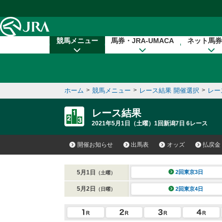
本文へ移動する
競馬メニュー
馬券・JRA-UMACA
ネット馬券
ホーム
>
競馬メニュー
>
レース結果 開催選択
>
レー
レース結果
2021年5月1日（土曜）1回新潟7日 6レース
開催お知らせ
出馬表
オッズ
払戻金
5月1日
2回東京3日
（土曜）
5月2日
2回東京4日
（日曜）