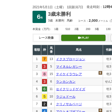
12時
発走時刻：
2021年5月1日（土曜） 1回新潟7日
3歳未勝利
2,000
3歳
未勝利
馬齢
（
コース：
メートル
本賞金
（万円）
1着
510
2着
200
3着
130
レース映像
PLAY
馬
着順
枠
馬名
性齢
番
1
13
イクスプロージョン
牡3
2
5
マイネルレガシー
牡3
3
15
テイケイラウレア
牝3
4
6
ランカンカン
せん
5
11
セイクリッドゲイズ
牡3
6
10
ラジェドール
牡3
7
4
クリノサルベージ
牡3
8
8
アウトオブザブルー
牡3