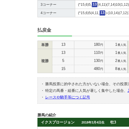
3コーナー
(*15,6)5,
13
(4,11)(7,14)10(1,12)
4コーナー
(*15,6)5(4,11,
13
)-(10,14)(7,12
払戻金
13
180
1
単勝
円
番人気
13
110
1
円
番人気
5
130
2
複勝
円
番人気
15
480
8
円
番人気
・
勝馬投票に的中された方がいない場合、その投票
・
特定の馬番・組番に人気が著しく集中した場合、
・
レースや騎手等につく記号
勝馬の紹介
イクスプロージョン
牡3
2018年3月4日生