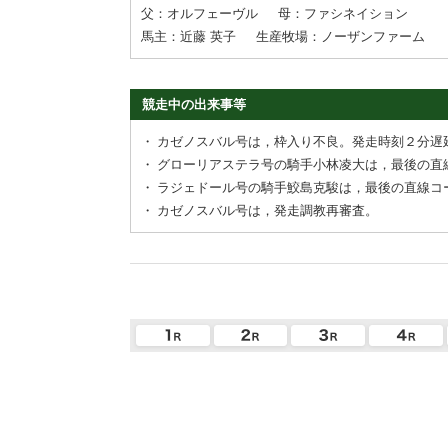
父：オルフェーヴル
母：ファシネイション
馬主：近藤 英子
生産牧場：ノーザンファーム
競走中の出来事等
・
カゼノスバル号は，枠入り不良。発走時刻２分遅
・
グローリアステラ号の騎手小林凌大は，最後の直
・
ラジェドール号の騎手鮫島克駿は，最後の直線コ
・
カゼノスバル号は，発走調教再審査。