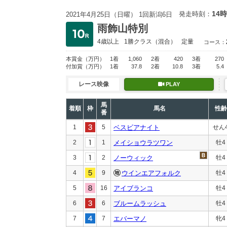
14時
発走時刻：
2021年4月25日（日曜） 1回新潟6日
雨飾山特別
4歳以上
1勝クラス
（混合）
定量
コース：
本賞金
（万円）
1着
1,060
2着
420
3着
270
付加賞
（万円）
1着
37.8
2着
10.8
3着
5.4
レース映像
PLAY
馬
着順
枠
馬名
性齢
番
1
5
ベスビアナイト
せん
2
1
メイショウラツワン
牡4
3
2
ノーウィック
牡4
4
9
ウインエアフォルク
牡4
5
16
アイブランコ
牡4
6
6
ブルームラッシュ
牡4
7
7
エバーマノ
牝4