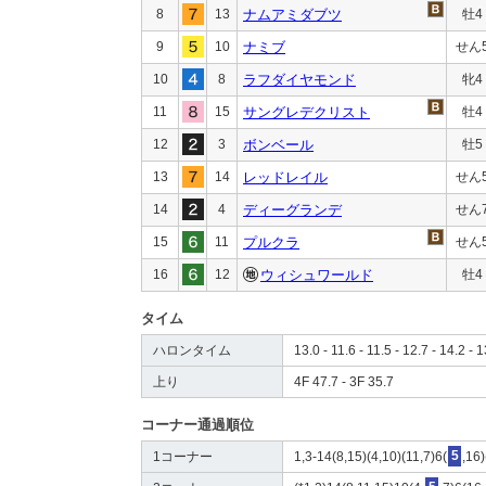
8
13
ナムアミダブツ
牡4
9
10
ナミブ
せん
10
8
ラフダイヤモンド
牝4
11
15
サングレデクリスト
牡4
12
3
ボンベール
牡5
13
14
レッドレイル
せん
14
4
ディーグランデ
せん
15
11
プルクラ
せん
16
12
ウィシュワールド
牡4
タイム
ハロンタイム
13.0 - 11.6 - 11.5 - 12.7 - 14.2 - 1
上り
4F 47.7 - 3F 35.7
コーナー通過順位
1コーナー
1,3-14(8,15)(4,10)(11,7)6(
5
,16