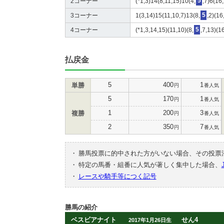
2コーナー
(*1,3)14(8,11,15)10(4,
5
,7)6(16
3コーナー
1(3,14)15(11,10,7)13(8,
5
,2)(16
4コーナー
(*1,3,14,15)(11,10)(8,
5
,7,13)(1
払戻金
5
400
1
単勝
円
番人気
5
170
1
円
番人気
1
200
3
複勝
円
番人気
2
350
7
円
番人気
・
勝馬投票に的中された方がいない場合、その投票
・
特定の馬番・組番に人気が著しく集中した場合、
・
レースや騎手等につく記号
勝馬の紹介
ベスビアナイト
せん4
2017年1月26日生