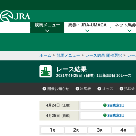
本文へ移動する
競馬メニュー
馬券・JRA-UMACA
ネット馬券
ホーム
>
競馬メニュー
>
レース結果 開催選択
>
レー
レース結果
2021年4月25日（日曜）1回新潟6日 10レース
開催お知らせ
出馬表
オッズ
払戻金
4月24日
2回東京1日
（土曜）
4月25日
2回東京2日
（日曜）