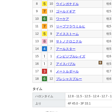
8
10
ウインガナドル
牡6
9
13
ゴールドギア
牡5
10
11
ワーケア
牡3
11
15
リープフラウミルヒ
牝5
12
9
アイスストーム
牡5
13
18
サトノクロニクル
牡6
14
7
アールスター
牡5
15
1
インビジブルレイズ
牡6
16
2
アイスバブル
牡5
17
6
メートルダール
牡7
18
12
プレシャスブルー
牡6
タイム
ハロンタイム
12.8 - 11.5 - 12.5 - 12.4 - 12.7 - 1
上り
4F 45.0 - 3F 33.1