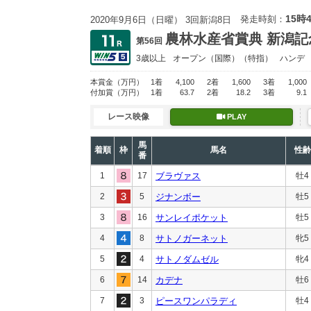
15時
発走時刻：
2020年9月6日（日曜） 3回新潟8日
農林水産省賞典 新潟記
第56回
3歳以上
オープン
（国際）（特指）
ハンデ
本賞金
（万円）
1着
4,100
2着
1,600
3着
1,000
付加賞
（万円）
1着
63.7
2着
18.2
3着
9.1
レース映像
PLAY
馬
着順
枠
馬名
性齢
番
1
17
ブラヴァス
牡4
2
5
ジナンボー
牡5
3
16
サンレイポケット
牡5
4
8
サトノガーネット
牝5
5
4
サトノダムゼル
牝4
6
14
カデナ
牡6
7
3
ピースワンパラディ
牡4