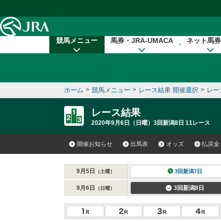
本文へ移動する
競馬メニュー
馬券・JRA-UMACA
ネット馬券
ホーム
>
競馬メニュー
>
レース結果 開催選択
>
レー
レース結果
2020年9月6日（日曜）3回新潟8日 11レース
開催お知らせ
出馬表
オッズ
払戻金
9月5日
3回新潟7日
（土曜）
9月6日
3回新潟8日
（日曜）