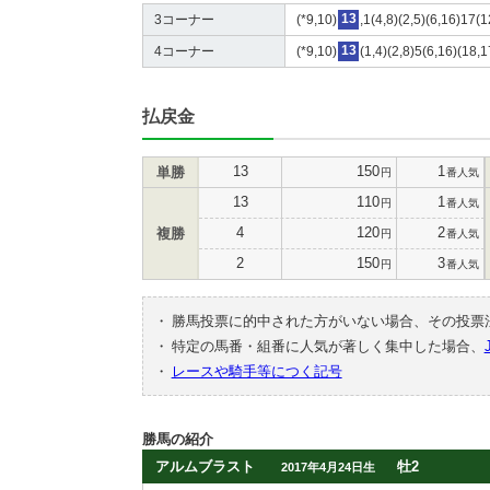
3コーナー
(*9,10)
13
,1(4,8)(2,5)(6,16)17(1
4コーナー
(*9,10)
13
(1,4)(2,8)5(6,16)(18,
払戻金
13
150
1
単勝
円
番人気
13
110
1
円
番人気
4
120
2
複勝
円
番人気
2
150
3
円
番人気
・
勝馬投票に的中された方がいない場合、その投票
・
特定の馬番・組番に人気が著しく集中した場合、
・
レースや騎手等につく記号
勝馬の紹介
アルムブラスト
牡2
2017年4月24日生