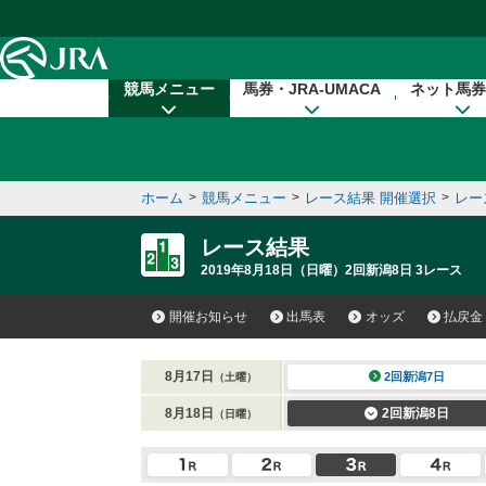
本文へ移動する
競馬メニュー
馬券・JRA-UMACA
ネット馬券
ホーム
>
競馬メニュー
>
レース結果 開催選択
>
レー
レース結果
2019年8月18日（日曜）2回新潟8日 3レース
開催お知らせ
出馬表
オッズ
払戻金
8月17日
2回新潟7日
（土曜）
8月18日
2回新潟8日
（日曜）