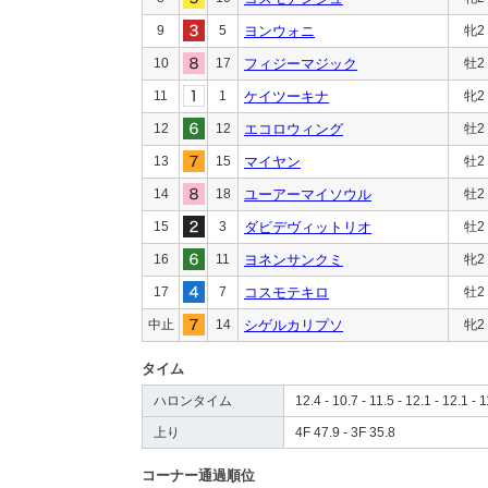
9
5
ヨンウォニ
牝2
10
17
フィジーマジック
牡2
11
1
ケイツーキナ
牝2
12
12
エコロウィング
牡2
13
15
マイヤン
牡2
14
18
ユーアーマイソウル
牡2
15
3
ダビデヴィットリオ
牡2
16
11
ヨネンサンクミ
牝2
17
7
コスモテキロ
牡2
中止
14
シゲルカリプソ
牝2
タイム
ハロンタイム
12.4 - 10.7 - 11.5 - 12.1 - 12.1 - 1
上り
4F 47.9 - 3F 35.8
コーナー通過順位