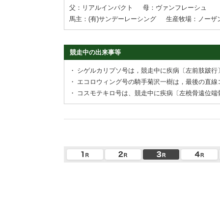
父：リアルインパクト
母：ヴァンフレーシュ
馬主：(有)サンデーレーシング
生産牧場：ノーザ
競走中の出来事等
・
シゲルカリプソ号は，競走中に疾病〔左前肢跛行
・
エコロウィング号の騎手菊沢一樹は，最後の直線
・
コスモテキロ号は、競走中に疾病〔左橈骨遠位端