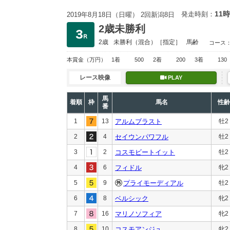
11時
発走時刻：
2019年8月18日（日曜） 2回新潟8日
2歳未勝利
2歳
未勝利
（混合）［指定］
馬齢
コース
本賞金
（万円）
1着
500
2着
200
3着
130
レース映像
PLAY
馬
着順
枠
馬名
性齢
番
1
13
アルムブラスト
牡2
2
4
セイウンパワフル
牡2
3
2
コスモビートイット
牡2
4
6
フィドル
牝2
5
9
プライモーディアル
牡2
6
8
ベルシック
牝2
7
16
マリノソフィア
牝2
8
10
コスモアンジュ
牝2