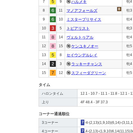
7
9
ハルメキ
牝4
8
11
マノアフォールズ
牡3
9
10
ミスタープリサイス
牡4
10
5
トピアリスト
牝3
11
14
ヴェルトゥアル
牡4
12
15
ケンユキノオー
牡5
13
8
セイウンデルレイ
牡4
14
3
ラッキーチャンス
牝4
15
12
スフィーダグリーン
牡5
タイム
ハロンタイム
12.1 - 10.7 - 11.1 - 11.8 - 12.1 - 
上り
4F 48.4 - 3F 37.3
コーナー通過順位
3コーナー
7
-4-(2,13)(1,9,10)(6,14)-(3,11,1
4コーナー
7
,4-(2,13)-(1,9,10)6,14(11,15)3