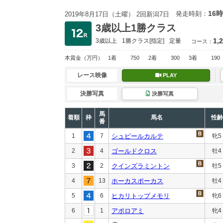
16時
発走時刻：
2019年8月17日（土曜） 2回新潟7日
3歳以上1勝クラス
1,
3歳以上
1勝クラス
[指定]
定量
コース：
本賞金
（万円）
1着
750
2着
300
3着
190
レース映像
PLAY
決勝写真
決勝写真
馬
着順
枠
馬名
性齢
番
1
7
シュピールカルテ
牝5
2
4
ゴールドクロス
牡4
3
2
クインズラミントン
牡5
4
13
ホーカスポーカス
牡4
5
6
ヒカリトップメモリ
牝6
6
1
アポロアミ
牝4