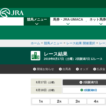
本文へ移動する
競馬メニュー
馬券・JRA-UMACA
ネット馬券
ホーム
>
競馬メニュー
>
レース結果 開催選択
>
レー
レース結果
2019年8月17日（土曜）2回新潟7日 12レース
開催お知らせ
出馬表
オッズ
払戻金
8月17日
2回新潟7日
（土曜）
8月18日
2回新潟8日
（日曜）