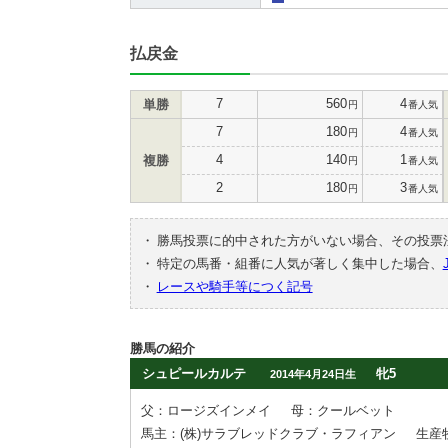
払戻金
7
560
4
単勝
円
番人気
7
180
4
円
番人気
4
140
1
複勝
円
番人気
2
180
3
円
番人気
・
勝馬投票に的中された方がいない場合、その投票
・
特定の馬番・組番に人気が著しく集中した場合、
・
レースや騎手等につく記号
勝馬の紹介
シュピールカルテ
牝5
2014年4月24日生
父：ロージズインメイ
母：クールベット
馬主：(株)サラブレッドクラブ・ラフィアン
生産