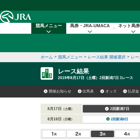
本文へ移動する
競馬メニュー
馬券・JRA-UMACA
ネット馬券
ホーム
>
競馬メニュー
>
レース結果 開催選択
>
レー
レース結果
2019年8月17日（土曜）2回新潟7日 3レース
開催お知らせ
出馬表
オッズ
払戻金
8月17日
2回新潟7日
（土曜）
8月18日
2回新潟8日
（日曜）