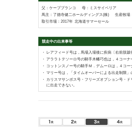
父：ケープブランコ
母：ミスサイベリア
馬主：了德寺健二ホールディングス(株)
生産牧場
取引市場：2017年
北海道サマーセール
競走中の出来事等
・
レアフィード号は，馬場入場後に疾病〔右前肢跛
・
アララトテソーロ号の騎手木幡巧也は，４コーナ
・
コットンスノー号の騎手Ｍ．デムーロは，４コー
・
マリー号は，「タイムオーバーによる出走制限」
・
カリスマサンボス号・フリーズオプション号・ド
に出走できない。