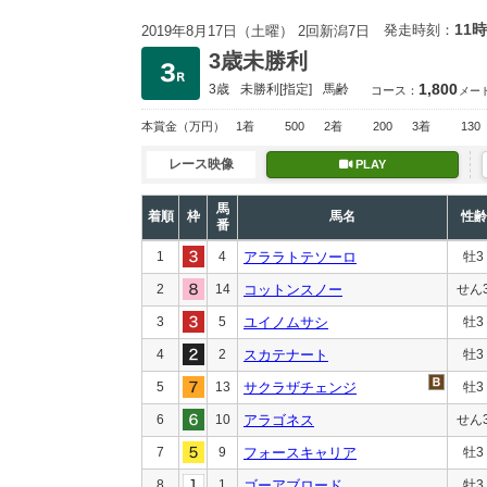
11時
発走時刻：
2019年8月17日（土曜） 2回新潟7日
3歳未勝利
1,800
3歳
未勝利
[指定]
馬齢
コース：
メー
本賞金
（万円）
1着
500
2着
200
3着
130
レース映像
PLAY
馬
着順
枠
馬名
性齢
番
1
4
アララトテソーロ
牡3
2
14
コットンスノー
せん
3
5
ユイノムサシ
牡3
4
2
スカテナート
牡3
5
13
サクラザチェンジ
牡3
6
10
アラゴネス
せん
7
9
フォースキャリア
牡3
8
1
ゴーアブロード
牡3