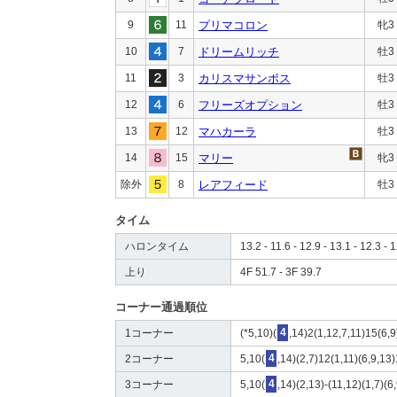
9
11
プリマコロン
牝3
10
7
ドリームリッチ
牡3
11
3
カリスマサンボス
牡3
12
6
フリーズオプション
牡3
13
12
マハカーラ
牡3
14
15
マリー
牝3
除外
8
レアフィード
牡3
タイム
ハロンタイム
13.2 - 11.6 - 12.9 - 13.1 - 12.3 - 1
上り
4F 51.7 - 3F 39.7
コーナー通過順位
1コーナー
(*5,10)(
4
,14)2(1,12,7,11)15(6,
2コーナー
5,10(
4
,14)(2,7)12(1,11)(6,9,13
3コーナー
5,10(
4
,14)(2,13)-(11,12)(1,7)(6