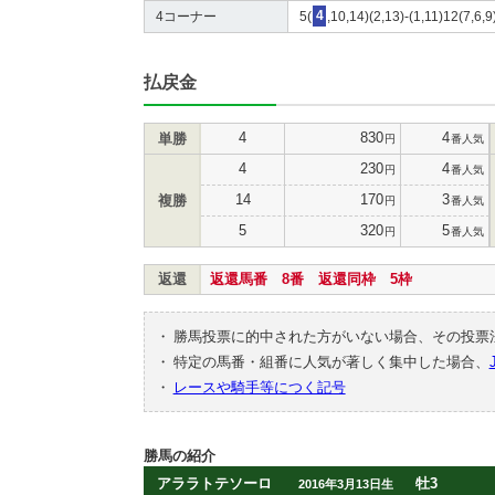
4コーナー
5(
4
,10,14)(2,13)-(1,11)12(7,6,
払戻金
4
830
4
単勝
円
番人気
4
230
4
円
番人気
14
170
3
複勝
円
番人気
5
320
5
円
番人気
返還
返還馬番 8番 返還同枠 5枠
・
勝馬投票に的中された方がいない場合、その投票
・
特定の馬番・組番に人気が著しく集中した場合、
・
レースや騎手等につく記号
勝馬の紹介
アララトテソーロ
牡3
2016年3月13日生