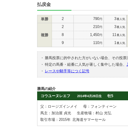
払戻金
2
790
3
単勝
円
番人気
2
210
3
円
番人気
8
1,450
11
複勝
円
番人気
9
110
1
円
番人気
・
勝馬投票に的中された方がいない場合、その投票
・
特定の馬番・組番に人気が著しく集中した場合、
・
レースや騎手等につく記号
勝馬の紹介
コウユーヌレエフ
牡5
2014年4月28日生
父：ロージズインメイ
母：フォンティーン
馬主：加治屋 貞光
生産牧場：村山 光弘
取引市場：2015年
北海道サマーセール