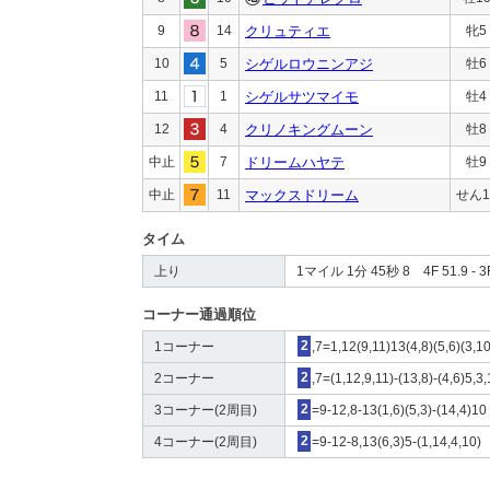
9
14
クリュティエ
牝5
10
5
シゲルロウニンアジ
牡6
11
1
シゲルサツマイモ
牡4
12
4
クリノキングムーン
牡8
中止
7
ドリームハヤテ
牡9
中止
11
マックスドリーム
せん1
タイム
上り
1マイル 1分 45秒 8 4F 51.9 - 3F
コーナー通過順位
1コーナー
2
,7=1,12(9,11)13(4,8)(5,6)(3,1
2コーナー
2
,7=(1,12,9,11)-(13,8)-(4,6)5,3
3コーナー(2周目)
2
=9-12,8-13(1,6)(5,3)-(14,4)10
4コーナー(2周目)
2
=9-12-8,13(6,3)5-(1,14,4,10)