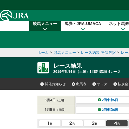
本文へ移動する
競馬メニュー
馬券・JRA-UMACA
ネット馬券
ホーム
>
競馬メニュー
>
レース結果 開催選択
>
レー
レース結果
2019年5月4日（土曜）1回新潟3日 4レース
開催お知らせ
出馬表
オッズ
払戻金
5月4日
2回東京5日
（土曜）
5月5日
2回東京6日
（日曜）