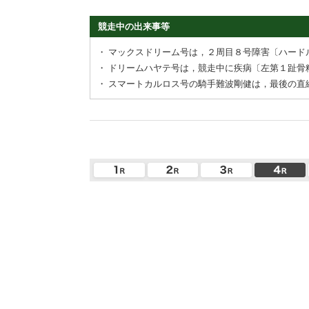
競走中の出来事等
・
マックスドリーム号は，２周目８号障害〔ハード
・
ドリームハヤテ号は，競走中に疾病〔左第１趾骨
・
スマートカルロス号の騎手難波剛健は，最後の直