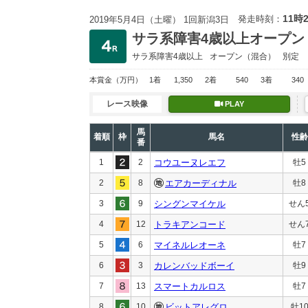
11時
発走時刻：
2019年5月4日（土曜） 1回新潟3日
サラ系障害4歳以上オープン
サラ系障害4歳以上
オープン
（混合）
別定
本賞金
（万円）
1着
1,350
2着
540
3着
340
レース映像
PLAY
馬
着順
枠
馬名
性齢
番
1
2
コウユーヌレエフ
牡5
2
8
エアカーディナル
牡8
3
9
シングンマイケル
せん
4
12
トラキアンコード
せん
5
6
マイネルレオーネ
牡7
6
3
カレンバッドボーイ
牡9
7
13
スマートカルロス
牡7
8
10
ビットアレグロ
牡1