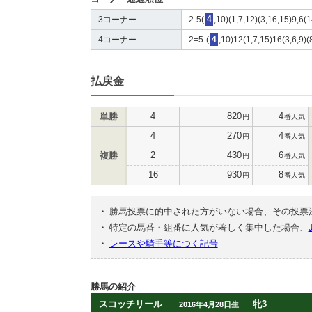
3コーナー
2-5(
4
,10)(1,7,12)(3,16,15)9,6(1
4コーナー
2=5-(
4
,10)12(1,7,15)16(3,6,9)(
払戻金
4
820
4
単勝
円
番人気
4
270
4
円
番人気
2
430
6
複勝
円
番人気
16
930
8
円
番人気
・
勝馬投票に的中された方がいない場合、その投票
・
特定の馬番・組番に人気が著しく集中した場合、
・
レースや騎手等につく記号
勝馬の紹介
スコッチリール
牝3
2016年4月28日生