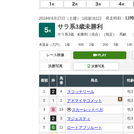
12時
発走時刻：
2019年4月27日（土曜） 1回新潟1日
サラ系3歳未勝利
サラ系3歳
未勝利
（混合）［指定］
馬齢
本賞金
（万円）
1着
500
2着
200
3着
130
レース映像
PLAY
決勝写真
決勝写真
馬
着順
枠
馬名
性齢
番
1
4
スコッチリール
牝3
2
2
アドマイヤコメット
牝3
3
16
スカーレットベガ
牝3
4
3
マジェスティ
牡3
5
11
ロードアブソルート
牡3