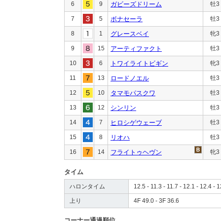
6
9
ガビーズドリーム
牡3
7
5
ボナセーラ
牡3
8
1
グレースベイ
牝3
9
15
アーティファクト
牡3
10
6
トワイライトビギン
牝3
11
13
ロードノエル
牡3
12
10
タマモパスクワ
牡3
13
12
シンリン
牡3
14
7
ヒロシゲウェーブ
牡3
15
8
リオハ
牡3
16
14
フライトゥヘヴン
牝3
タイム
ハロンタイム
12.5 - 11.3 - 11.7 - 12.1 - 12.4 - 1
上り
4F 49.0 - 3F 36.6
コーナー通過順位