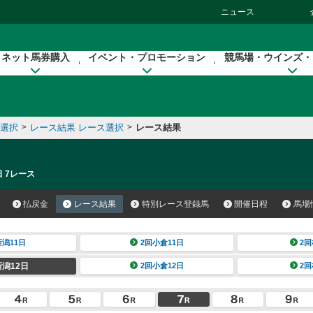
ニュース
ネット馬券購入
イベント・プロモーション
競馬場・ウインズ・
催選択
>
レース結果 レース選択
>
レース結果
日 7レース
払戻金
レース結果
特別レース登録馬
開催日程
馬場
新潟11日
2回小倉11日
2回
新潟12日
2回小倉12日
2回