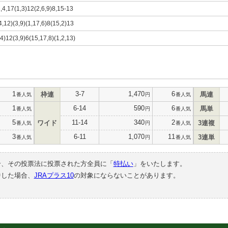
1,4,17(1,3)12(2,6,9)8,15-13
4,12)(3,9)(1,17,6)8(15,2)13
,4)12(3,9)6(15,17,8)(1,2,13)
1
3-7
1,470
6
枠連
馬連
番人気
円
番人気
1
6-14
590
6
馬単
番人気
円
番人気
5
11-14
340
2
ワイド
3連複
番人気
円
番人気
3
6-11
1,070
11
3連単
番人気
円
番人気
合、その投票法に投票された方全員に「
特払い
」をいたします。
中した場合、
JRAプラス10
の対象にならないことがあります。