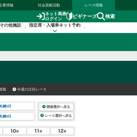
企業情報
社会貢献活動
レース情報
ネット馬券
検索
ビギナーズ
ログイン
その他施設
指定席・入場券ネット予約
情報
今週の注目レース
札幌5日
開催選択へ戻る
レース選択へ戻る
札幌6日