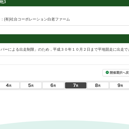
牝3
：(有)社台コーポレーション白老ファーム
ーバーによる出走制限」のため，平成３０年１０月２日まで平地競走に出走で
開催選択へ戻