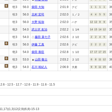
牡3
56.0
柴田 大知
2:01.9
3
クビ
1
1
1
1
牡3
56.0
北村 宏司
2:02.0
3
１／２
4
4
5
5
牡3
56.0
大野 拓弥
2:02.0
3
ハナ
12
12
9
9
牝3
54.0
武士沢 友治
2:02.2
3
１ 1/4
14
15
14
12
牡3
54.0
△
藤田 菜七子
2:02.6
3
２ 1/2
2
2
4
5
牡3
56.0
伊藤 工真
2:02.6
3
クビ
2
2
2
2
牝3
54.0
柴田 善臣
2:02.8
3
１ 1/2
17
17
17
15
牡3
53.0
▲
山田 敬士
2:03.2
3
２ 1/2
6
8
11
12
牝3
54.0
石川 裕紀人
2:06.9
4
大差
9
9
11
15
12.6 - 12.5 - 12.7 - 12.6 - 11.9 - 11.6 - 11.5
,11,17)(1,3)12(2,9)(6,8)-15-13