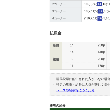
2コーナー
10-(5,7)-(
14
,16)1
3コーナー
10(7,11)5(
14
,16)(
4コーナー
(*10,7,11)
14
(5,16
払戻金
14
230
単勝
円
14
140
円
6
260
複勝
円
11
170
円
・
勝馬投票に的中された方がいない場
・
特定の馬番・組番に人気が著しく集
・
レースや騎手等につく記号
勝馬の紹介