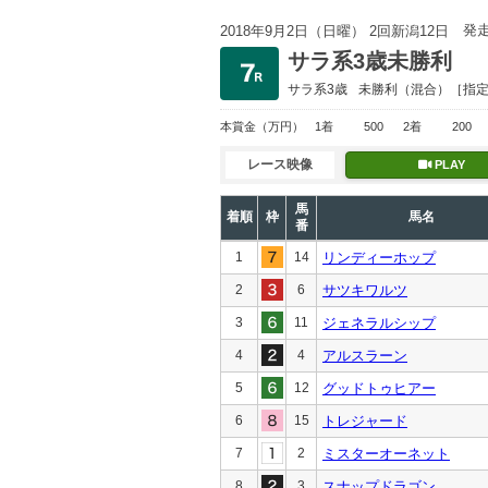
発
2018年9月2日（日曜） 2回新潟12日
サラ系3歳未勝利
サラ系3歳
未勝利
（混合）［指
本賞金
（万円）
1着
500
2着
200
レース映像
PLAY
馬
着順
枠
馬名
番
1
14
リンディーホップ
2
6
サツキワルツ
3
11
ジェネラルシップ
4
4
アルスラーン
5
12
グッドトゥヒアー
6
15
トレジャード
7
2
ミスターオーネット
8
3
スナップドラゴン