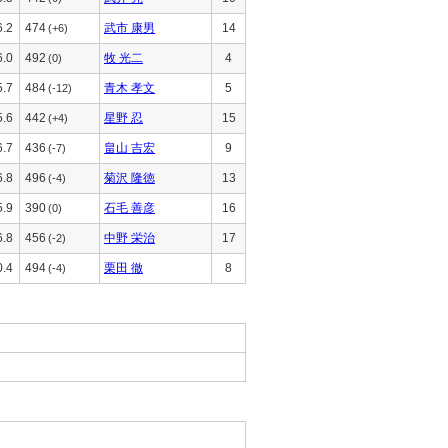
6.2
474
武市 康男
14
(+6)
6.0
492
牧 光二
4
(0)
5.7
484
青木 孝文
5
(-12)
5.6
442
星野 忍
15
(+4)
6.7
436
畠山 吉宏
9
(-7)
6.8
496
菊沢 隆徳
13
(-4)
5.9
390
石毛 善彦
16
(0)
6.8
456
中野 栄治
17
(-2)
0.4
494
栗田 徹
8
(-4)