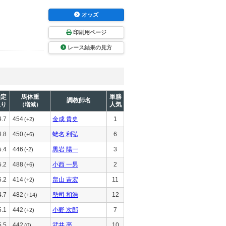
オッズ
印刷用ページ
レース結果の見方
推定
馬体重
単勝
調教師名
上り
人気
（増減）
4.7
454
金成 貴史
1
(+2)
4.8
450
蛯名 利弘
6
(+6)
5.4
446
黒岩 陽一
3
(-2)
5.2
488
小西 一男
2
(+6)
5.2
414
畠山 吉宏
11
(+2)
4.7
482
勢司 和浩
12
(+14)
5.1
442
小野 次郎
7
(+2)
5.5
442
武井 亮
10
(0)