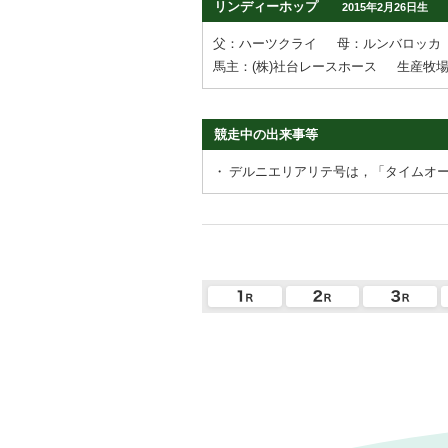
リンディーホップ
2015年2月26日生
父：ハーツクライ
母：ルンバロッカ
馬主：(株)社台レースホース
生産牧場
競走中の出来事等
・
デルニエリアリテ号は，「タイムオ