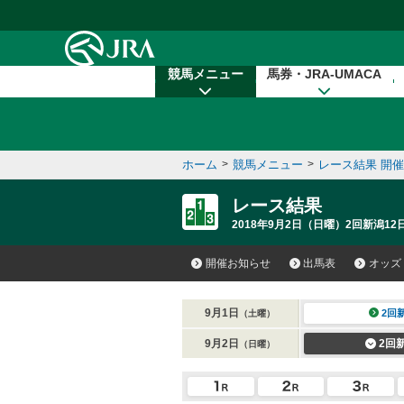
本文へ移動する
競馬メニュー
馬券・JRA-UMACA
ホーム
>
競馬メニュー
>
レース結果 開
レース結果
2018年9月2日（日曜）2回新潟12
開催お知らせ
出馬表
オッズ
9月1日
2回
（土曜）
9月2日
2回
（日曜）