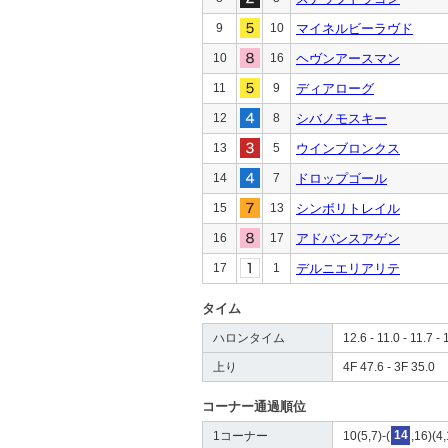
9
10
マイネルビーラヴド
10
16
ヘヴンアースマン
11
9
ディアローグ
12
8
シバノモスキー
13
5
ウインブロンクス
14
7
ドロップゴール
15
13
シンボリトレイル
16
17
アドバンスアゲン
17
1
デルニエリアリテ
タイム
ハロンタイム
12.6 - 11.0 - 11.7 - 
上り
4F 47.6 - 3F 35.0
コーナー通過順位
1コーナー
10(5,7)-(
14
,16)(4