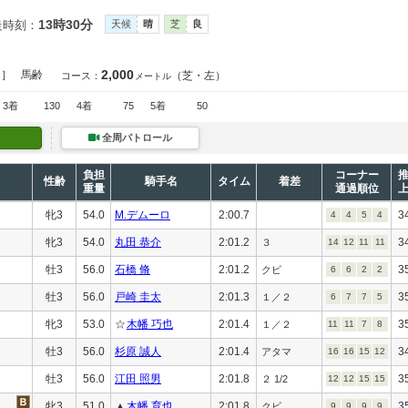
13時30分
走時刻：
天候
晴
芝
良
2,000
定］
馬齢
（芝・左）
コース：
メートル
3着
130
4着
75
5着
50
全周パトロール
負担
コーナー
性齢
騎手名
タイム
着差
重量
通過順位
牝3
54.0
M.デムーロ
2:00.7
3
4
4
5
4
牝3
54.0
丸田 恭介
2:01.2
3
３
14
12
11
11
牡3
56.0
石橋 脩
2:01.2
3
クビ
6
6
2
2
牡3
56.0
戸崎 圭太
2:01.3
3
１／２
6
7
7
5
牝3
53.0
☆
木幡 巧也
2:01.4
3
１／２
11
11
7
8
牡3
56.0
杉原 誠人
2:01.4
3
アタマ
16
16
15
12
牡3
56.0
江田 照男
2:01.8
3
２ 1/2
12
12
15
15
牝3
51.0
▲
木幡 育也
2:01.8
3
クビ
9
9
9
9