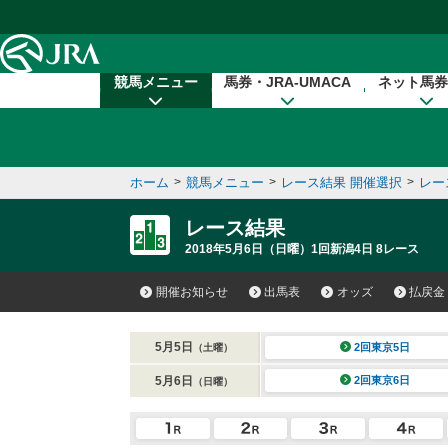
本文へ移動する
競馬メニュー
馬券・JRA-UMACA
ネット馬券
ホーム
>
競馬メニュー
>
レース結果 開催選択
>
レー
レース結果
2018年5月6日（日曜）1回新潟4日 8レース
開催お知らせ
出馬表
オッズ
払戻金
5月5日
2回東京5日
（土曜）
5月6日
2回東京6日
（日曜）