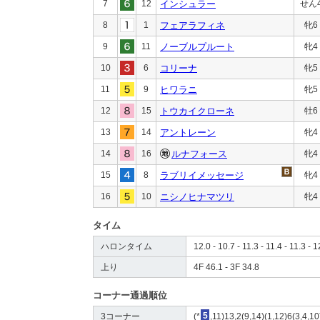
7
12
インシュラー
せん
8
1
フェアラフィネ
牝6
9
11
ノーブルプルート
牝4
10
6
コリーナ
牝5
11
9
ヒワラニ
牝5
12
15
トウカイクローネ
牡6
13
14
アントレーン
牝4
14
16
ルナフォース
牝4
15
8
ラブリイメッセージ
牝4
16
10
ニシノヒナマツリ
牝4
タイム
ハロンタイム
12.0 - 10.7 - 11.3 - 11.4 - 11.3 - 1
上り
4F 46.1 - 3F 34.8
コーナー通過順位
3コーナー
(*
5
,11)13,2(9,14)(1,12)6(3,4,10