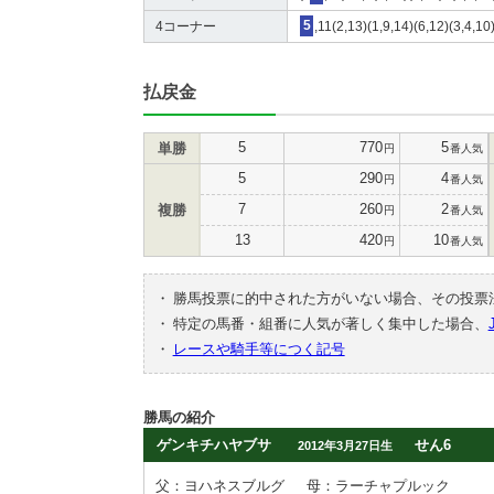
4コーナー
5
,11(2,13)(1,9,14)(6,12)(3,4,10
払戻金
5
770
5
単勝
円
番人気
5
290
4
円
番人気
7
260
2
複勝
円
番人気
13
420
10
円
番人気
・
勝馬投票に的中された方がいない場合、その投票
・
特定の馬番・組番に人気が著しく集中した場合、
・
レースや騎手等につく記号
勝馬の紹介
ゲンキチハヤブサ
せん6
2012年3月27日生
父：ヨハネスブルグ
母：ラーチャプルック