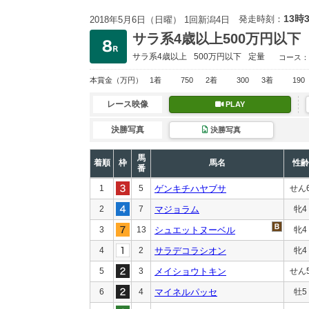
13時
発走時刻：
2018年5月6日（日曜） 1回新潟4日
サラ系4歳以上500万円以下
サラ系4歳以上
500万円以下
定量
コース：
本賞金
（万円）
1着
750
2着
300
3着
190
レース映像
PLAY
決勝写真
決勝写真
馬
着順
枠
馬名
性齢
番
1
5
ゲンキチハヤブサ
せん
2
7
マジョラム
牝4
3
13
シュエットヌーベル
牝4
4
2
サラデコラシオン
牝4
5
3
メイショウトキン
せん
6
4
マイネルパッセ
牡5