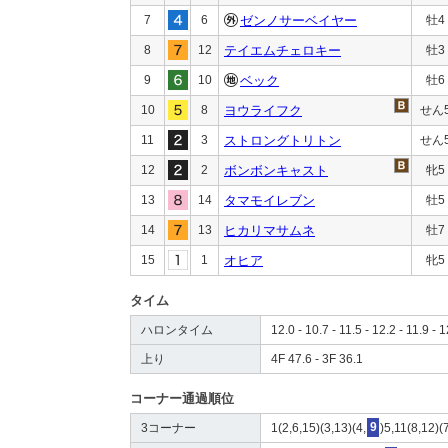
7
6
ゼンノサーベイヤー
牡4
8
12
テイエムチェロキー
牡3
9
10
ベック
牡6
10
8
ヨウライフク
せん
11
3
ストロングトリトン
せん
12
2
ボンボンキャスト
牝5
13
14
タマモイレブン
牡5
14
13
ヒカリマサムネ
牡7
15
1
オヒア
牝5
タイム
ハロンタイム
12.0 - 10.7 - 11.5 - 12.2 - 11.9 - 
上り
4F 47.6 - 3F 36.1
コーナー通過順位
3コーナー
1(2,6,15)(3,13)(4,
9
)5,11(8,12)(