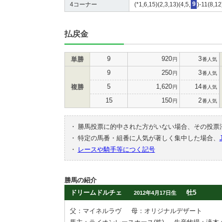
4コーナー
(*1,6,15)(2,3,13)(4,5,
9
)-11(8,12
払戻金
9
920
3
単勝
円
番人気
9
250
3
円
番人気
5
1,620
14
複勝
円
番人気
15
150
2
円
番人気
・
勝馬投票に的中された方がいない場合、その投票
・
特定の馬番・組番に人気が著しく集中した場合、
・
レースや騎手等につく記号
勝馬の紹介
ドリームドルチェ
牡5
2012年4月17日生
父：マイネルラヴ
母：オリジナルデザート