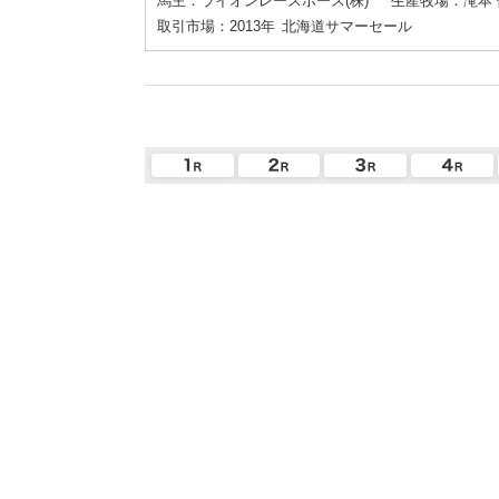
馬主：ライオンレースホース(株)
生産牧場：滝本 
取引市場：2013年
北海道サマーセール