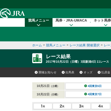
本文へ移動する
競馬メニュー
馬券・JRA-UMACA
ネット馬券
ホーム
>
競馬メニュー
>
レース結果 開催選択
>
レー
レース結果
2017年10月22日（日曜）3回新潟4日 11レース
開催お知らせ
出馬表
オッズ
払戻金
10月21日
4回東京6日
（土曜）
10月22日
4回東京7日
（日曜）