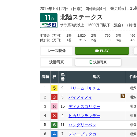
15
発走時刻：
2017年10月22日（日曜） 3回新潟4日
北陸ステークス
サラ系3歳以上
1600万円以下
（混合）（特指
本賞金
（万円）
1着
1,820
2着
730
3着
460
付加賞
（万円）
1着
31.5
2着
9
3着
4.5
レース映像
PLAY
決勝写真
決勝写真
馬
着順
枠
馬名
性齢
番
1
9
ドリームドルチェ
牡5
2
5
パイメイメイ
牝6
3
15
ディオスコリダー
牡3
4
4
ヒカリブランデー
牡6
5
11
ハングリーベン
牡3
6
7
ディープミタカ
牡6