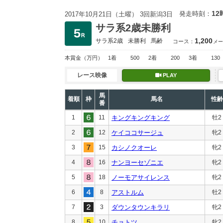
12
発走時刻：
2017年10月21日（土曜） 3回新潟3日
サラ系2歳未勝利
1,200
サラ系2歳
未勝利
馬齢
コース：
メー
本賞金
（万円）
1着
500
2着
200
3着
130
レース映像
PLAY
馬
着順
枠
馬名
性齢
番
1
11
キングキングキング
牡2
2
12
ケイココサージュ
牝2
3
15
カシノクオーレ
牝2
4
16
ナンヨーセゾニエ
牝2
5
18
ノーモアサイレンス
牝2
6
8
アストルム
牡2
7
3
ダウンタウンキラリ
牝2
8
10
チョトツ
牝2