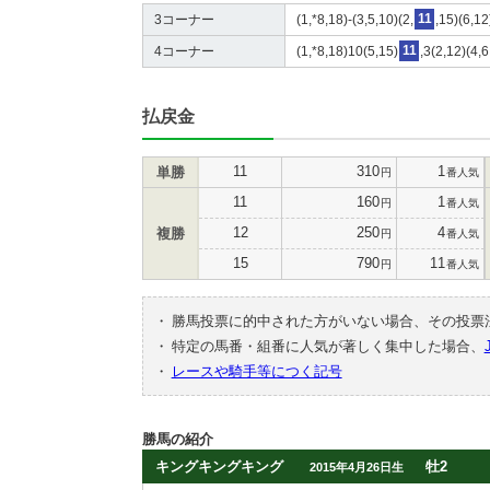
3コーナー
(1,*8,18)-(3,5,10)(2,
11
,15)(6,12
4コーナー
(1,*8,18)10(5,15)
11
,3(2,12)(4,
払戻金
11
310
1
単勝
円
番人気
11
160
1
円
番人気
12
250
4
複勝
円
番人気
15
790
11
円
番人気
・
勝馬投票に的中された方がいない場合、その投票
・
特定の馬番・組番に人気が著しく集中した場合、
・
レースや騎手等につく記号
勝馬の紹介
キングキングキング
牡2
2015年4月26日生