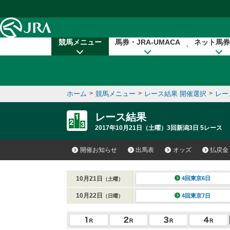
本文へ移動する
競馬メニュー
馬券・JRA-UMACA
ネット馬券
ホーム
>
競馬メニュー
>
レース結果 開催選択
>
レー
レース結果
2017年10月21日（土曜）3回新潟3日 5レース
開催お知らせ
出馬表
オッズ
払戻金
10月21日
4回東京6日
（土曜）
10月22日
4回東京7日
（日曜）