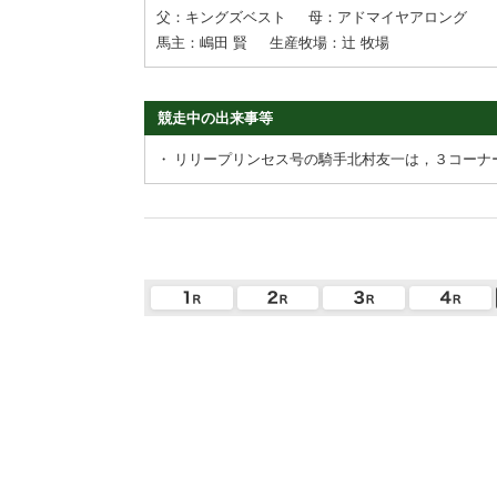
父：キングズベスト
母：アドマイヤアロング
馬主：嶋田 賢
生産牧場：辻 牧場
競走中の出来事等
・
リリープリンセス号の騎手北村友一は，３コーナ