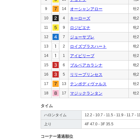
9
14
オーシャンアロー
牡2
10
4
キーローズ
牝2
11
9
ロジピエナ
牝2
12
7
ジョーサブレ
牡2
13
2
ロイズブラスハート
牝2
14
1
アイビリーブ
牡2
15
6
ブルベアカラシナ
牝2
16
5
リリープリンセス
牝2
17
13
テンポディヴァルス
牡2
18
17
マジックランタン
牡2
タイム
ハロンタイム
12.2 - 10.7 - 11.5 - 11.9 - 11.7 - 1
上り
4F 47.0 - 3F 35.5
コーナー通過順位