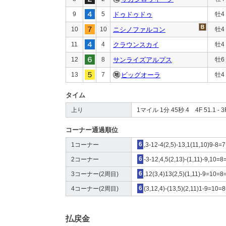
9
5
ドゥドゥドゥ
牡4
10
10
ニシノファルコン
牡4
11
4
クラウンスカイ
牡4
12
8
サンライズアルプス
牡6
13
7
ビッグオーラ
牡4
タイム
上り
1マイル 1分 45秒 4 4F 51.1 - 3F
コーナー通過順位
1コーナー
6
,3-12-4(2,5)-13,1(11,10)9-8=7
2コーナー
6
-3-12,4,5(2,13)-(1,11)-9,10=8
3コーナー(2周目)
6
,12(3,4)13(2,5)(1,11)-9=10=8
4コーナー(2周目)
6
(3,12,4)-(13,5)(2,11)1-9=10=8
払戻金