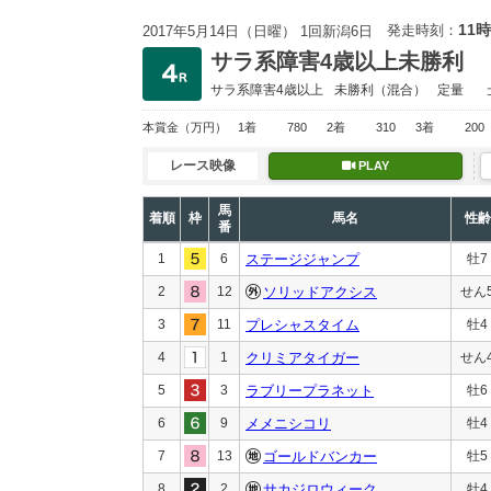
11時
発走時刻：
2017年5月14日（日曜） 1回新潟6日
サラ系障害4歳以上未勝利
サラ系障害4歳以上
未勝利
（混合）
定量
本賞金
（万円）
1着
780
2着
310
3着
200
レース映像
PLAY
馬
着順
枠
馬名
性齢
番
1
6
ステージジャンプ
牡7
2
12
ソリッドアクシス
せん
3
11
プレシャスタイム
牡4
4
1
クリミアタイガー
せん
5
3
ラブリープラネット
牡6
6
9
メメニシコリ
牡4
7
13
ゴールドバンカー
牡5
8
2
サカジロウィーク
牡4