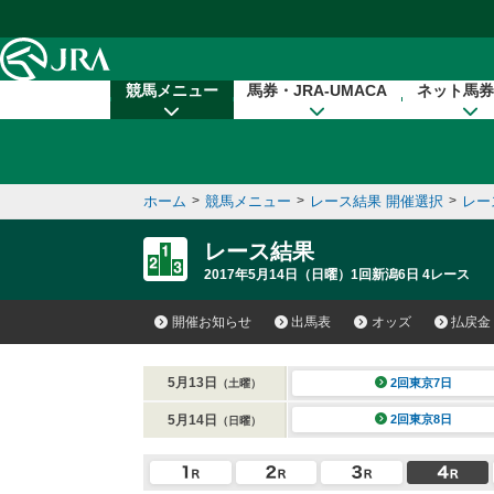
本文へ移動する
競馬メニュー
馬券・JRA-UMACA
ネット馬券
ホーム
>
競馬メニュー
>
レース結果 開催選択
>
レー
レース結果
2017年5月14日（日曜）1回新潟6日 4レース
開催お知らせ
出馬表
オッズ
払戻金
5月13日
2回東京7日
（土曜）
5月14日
2回東京8日
（日曜）