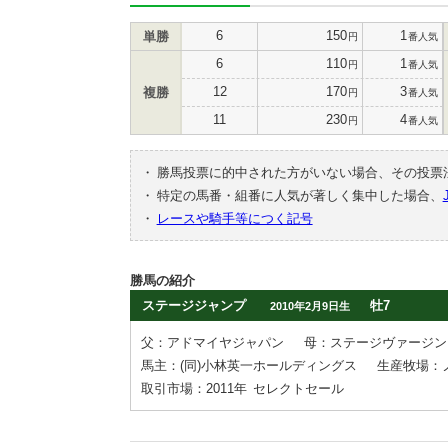
6
150
1
単勝
円
番人気
6
110
1
円
番人気
12
170
3
複勝
円
番人気
11
230
4
円
番人気
・
勝馬投票に的中された方がいない場合、その投票
・
特定の馬番・組番に人気が著しく集中した場合、
・
レースや騎手等につく記号
勝馬の紹介
ステージジャンプ
牡7
2010年2月9日生
父：アドマイヤジャパン
母：ステージヴァージン
馬主：(同)小林英一ホールディングス
生産牧場：
取引市場：2011年
セレクトセール