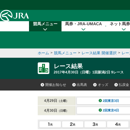
本文へ移動する
競馬メニュー
馬券・JRA-UMACA
ネット馬券
ホーム
>
競馬メニュー
>
レース結果 開催選択
>
レー
レース結果
2017年4月30日（日曜）1回新潟2日 9レース
開催お知らせ
出馬表
オッズ
払戻金
4月29日
2回東京3日
（土曜）
4月30日
2回東京4日
（日曜）