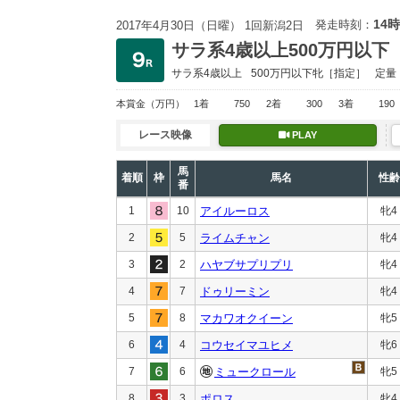
14時
発走時刻：
2017年4月30日（日曜） 1回新潟2日
サラ系4歳以上500万円以下
サラ系4歳以上
500万円以下
牝［指定］
定量
本賞金
（万円）
1着
750
2着
300
3着
190
レース映像
PLAY
馬
着順
枠
馬名
性齢
番
1
10
アイルーロス
牝4
2
5
ライムチャン
牝4
3
2
ハヤブサプリプリ
牝4
4
7
ドゥリーミン
牝4
5
8
マカワオクイーン
牝5
6
4
コウセイマユヒメ
牝6
7
6
ミュークロール
牝5
8
3
ポロス
牝4