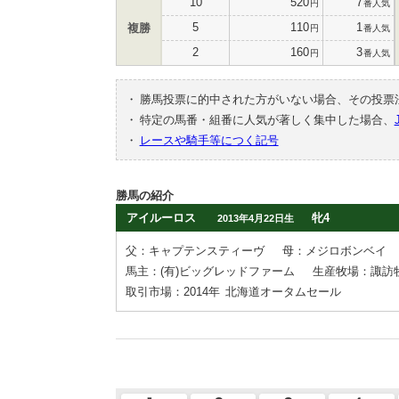
10
520
7
円
番人気
5
110
1
複勝
円
番人気
2
160
3
円
番人気
・
勝馬投票に的中された方がいない場合、その投票
・
特定の馬番・組番に人気が著しく集中した場合、
・
レースや騎手等につく記号
勝馬の紹介
アイルーロス
牝4
2013年4月22日生
父：キャプテンスティーヴ
母：メジロボンベイ
馬主：(有)ビッグレッドファーム
生産牧場：諏訪
取引市場：2014年
北海道オータムセール