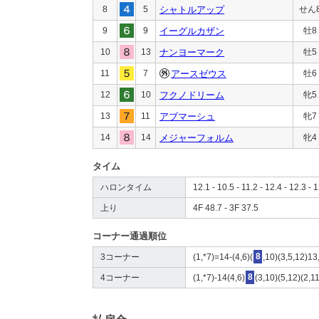
8
5
シャトルアップ
せん
9
9
イーグルカザン
牡8
10
13
ナンヨーマーク
牡5
11
7
アースゼウス
牡6
12
10
フクノドリーム
牝5
13
11
アブマーシュ
牝7
14
14
メジャーフォルム
牝4
タイム
ハロンタイム
12.1 - 10.5 - 11.2 - 12.4 - 12.3 - 
上り
4F 48.7 - 3F 37.5
コーナー通過順位
3コーナー
(1,*7)=14-(4,6)(
8
,10)(3,5,12)13
4コーナー
(1,*7)-14(4,6)
8
(3,10)(5,12)(2,1