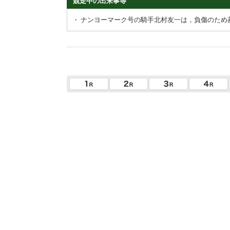
競走中の出来事等
・
ナンヨーマーク号の騎手北村友一は，負傷のため