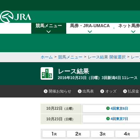
本文へ移動する
競馬メニュー
馬券・JRA-UMACA
ネット馬券
ホーム
>
競馬メニュー
>
レース結果 開催選択
>
レー
レース結果
2016年10月23日（日曜）3回新潟4日 11レース
開催お知らせ
出馬表
オッズ
払戻金
10月22日
4回東京6日
（土曜）
10月23日
4回東京7日
（日曜）