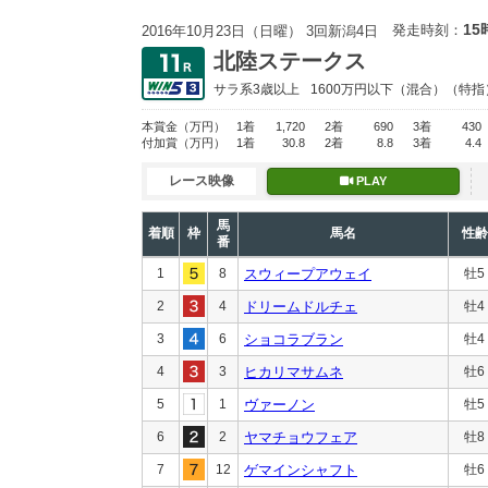
15
発走時刻：
2016年10月23日（日曜） 3回新潟4日
北陸ステークス
サラ系3歳以上
1600万円以下
（混合）（特指
本賞金
（万円）
1着
1,720
2着
690
3着
430
付加賞
（万円）
1着
30.8
2着
8.8
3着
4.4
レース映像
PLAY
馬
着順
枠
馬名
性齢
番
1
8
スウィープアウェイ
牡5
2
4
ドリームドルチェ
牡4
3
6
ショコラブラン
牡4
4
3
ヒカリマサムネ
牡6
5
1
ヴァーノン
牡5
6
2
ヤマチョウフェア
牡8
7
12
ゲマインシャフト
牡6