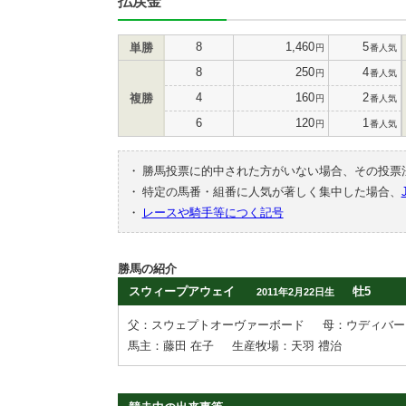
払戻金
8
1,460
5
単勝
円
番人気
8
250
4
円
番人気
4
160
2
複勝
円
番人気
6
120
1
円
番人気
・
勝馬投票に的中された方がいない場合、その投票
・
特定の馬番・組番に人気が著しく集中した場合、
・
レースや騎手等につく記号
勝馬の紹介
スウィープアウェイ
牡5
2011年2月22日生
父：スウェプトオーヴァーボード
母：ウディバー
馬主：藤田 在子
生産牧場：天羽 禮治