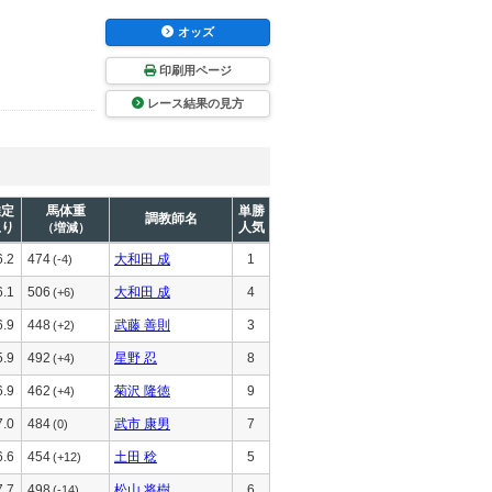
オッズ
印刷用ページ
レース結果の見方
推定
馬体重
単勝
調教師名
上り
人気
（増減）
6.2
474
大和田 成
1
(-4)
6.1
506
大和田 成
4
(+6)
6.9
448
武藤 善則
3
(+2)
5.9
492
星野 忍
8
(+4)
6.9
462
菊沢 隆徳
9
(+4)
7.0
484
武市 康男
7
(0)
6.6
454
土田 稔
5
(+12)
7.7
498
松山 将樹
6
(-14)