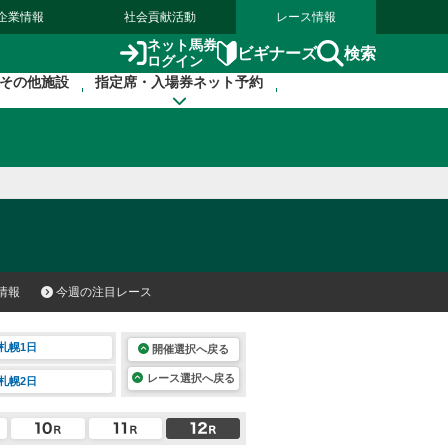
企業情報
社会貢献活動
レース情報
ネット馬券
検索
ビギナーズ
ログイン
その他施設
指定席・入場券ネット予約
情報
今週の注目レース
札幌1日
開催選択へ戻る
レース選択へ戻る
札幌2日