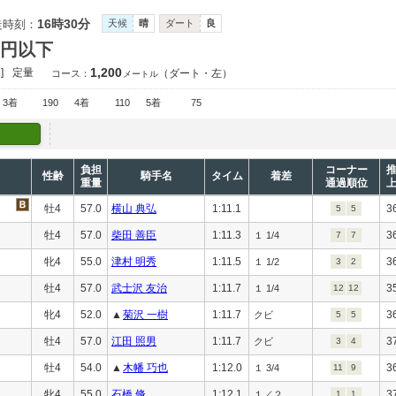
16時30分
走時刻：
天候
晴
ダート
良
万円以下
1,200
]
定量
（ダート・左）
コース：
メートル
3着
190
4着
110
5着
75
負担
コーナー
性齢
騎手名
タイム
着差
重量
通過順位
牡4
57.0
横山 典弘
1:11.1
3
5
5
牡4
57.0
柴田 善臣
1:11.3
3
１ 1/4
7
7
牝4
55.0
津村 明秀
1:11.5
3
１ 1/2
3
2
牡4
57.0
武士沢 友治
1:11.7
3
１ 1/4
12
12
牝4
52.0
▲
菊沢 一樹
1:11.7
3
クビ
5
5
牡4
57.0
江田 照男
1:11.7
3
クビ
3
4
牡4
54.0
▲
木幡 巧也
1:12.0
3
１ 3/4
11
9
牝4
55.0
石橋 脩
1:12.1
3
１／２
1
1