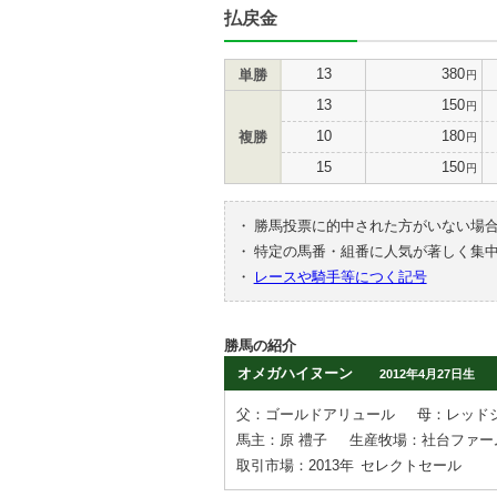
払戻金
13
380
単勝
円
13
150
円
10
180
複勝
円
15
150
円
・
勝馬投票に的中された方がいない場
・
特定の馬番・組番に人気が著しく集
・
レースや騎手等につく記号
勝馬の紹介
オメガハイヌーン
2012年4月27日生
父：ゴールドアリュール
母：レッド
馬主：原 禮子
生産牧場：社台ファー
取引市場：2013年
セレクトセール