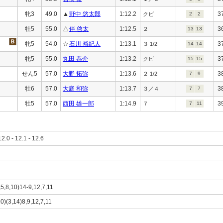
牝3
49.0
▲
野中 悠太郎
1:12.2
3
クビ
2
2
牡5
55.0
△
伴 啓太
1:12.5
3
２
13
13
牝5
54.0
☆
石川 裕紀人
1:13.1
3
３ 1/2
14
14
牝5
55.0
丸田 恭介
1:13.2
3
クビ
15
15
せん5
57.0
大野 拓弥
1:13.6
3
２ 1/2
7
9
牡6
57.0
大庭 和弥
1:13.7
3
３／４
7
7
牡5
57.0
西田 雄一郎
1:14.9
3
７
7
11
12.0 - 12.1 - 12.6
3,5,8,10)14-9,12,7,11
10)(3,14)8,9,12,7,11