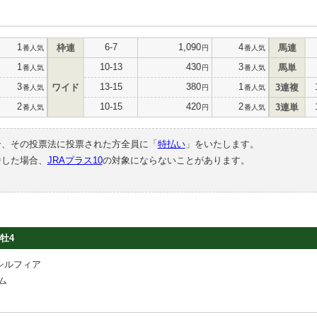
1
6-7
1,090
4
枠連
馬連
番人気
円
番人気
1
10-13
430
3
馬単
番人気
円
番人気
3
13-15
380
1
ワイド
3連複
番人気
円
番人気
2
10-15
420
2
3連単
番人気
円
番人気
合、その投票法に投票された方全員に「
特払い
」をいたします。
中した場合、
JRAプラス10
の対象にならないことがあります。
牡4
シルフィア
ム