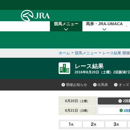
本文へ移動する
競馬メニュー
馬券・JRA-UMACA
ホーム
>
競馬メニュー
>
レース結果 開
レース結果
2016年8月20日（土曜）2回新潟7日
開催お知らせ
出馬表
オッズ
8月20日
2回
（土曜）
8月21日
2回
（日曜）