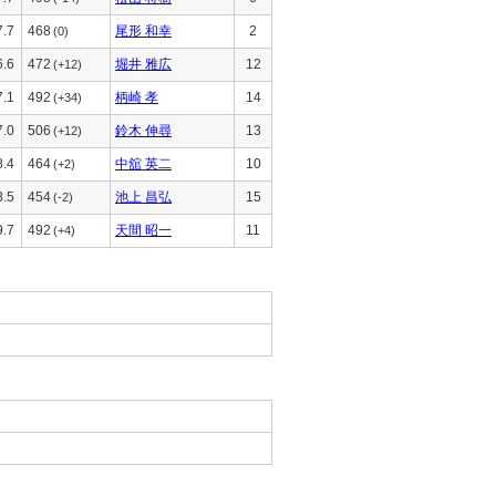
7.7
468
尾形 和幸
2
(0)
6.6
472
堀井 雅広
12
(+12)
7.1
492
柄崎 孝
14
(+34)
7.0
506
鈴木 伸尋
13
(+12)
8.4
464
中舘 英二
10
(+2)
8.5
454
池上 昌弘
15
(-2)
9.7
492
天間 昭一
11
(+4)