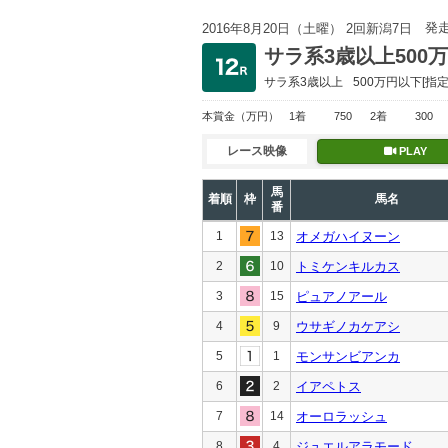
発
2016年8月20日（土曜） 2回新潟7日
サラ系3歳以上500
サラ系3歳以上
500万円以下
[指定
本賞金
（万円）
1着
750
2着
300
レース映像
PLAY
馬
着順
枠
馬名
番
1
13
オメガハイヌーン
2
10
トミケンキルカス
3
15
ピュアノアール
4
9
ウサギノカケアシ
5
1
モンサンビアンカ
6
2
イアペトス
7
14
オーロラッシュ
8
4
ジュエルアラモード