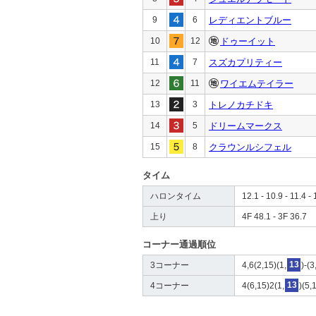
9
6
レディエントブルー
10
12
ドゥーイット
11
7
スズカプリティー
12
11
ワイエムテイラー
13
3
トレノカチドキ
14
5
ドリームマークス
15
8
クラウンルシフェル
タイム
ハロンタイム
12.1 - 10.9 - 11.4 - 
上り
4F 48.1 - 3F 36.7
コーナー通過順位
3コーナー
4,6(2,15)(1,
13
)-(
4コーナー
4(6,15)2(1,
13
)(5,