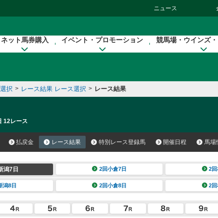
ニュース
ネット馬券購入
イベント・プロモーション
競馬場・ウインズ・
催選択
>
レース結果 レース選択
>
レース結果
 12レース
払戻金
レース結果
特別レース登録馬
開催日程
馬場
新潟7日
2回小倉7日
2回
新潟8日
2回小倉8日
2回