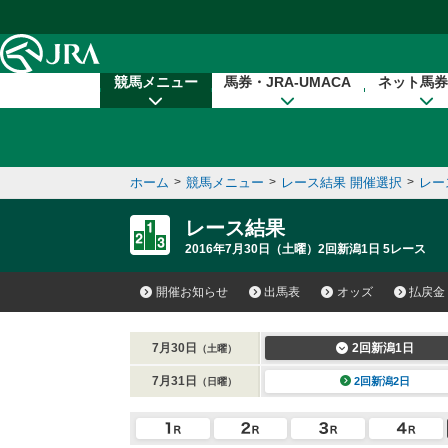
本文へ移動する
競馬メニュー
馬券・JRA-UMACA
ネット馬券
ホーム
>
競馬メニュー
>
レース結果 開催選択
>
レー
レース結果
2016年7月30日（土曜）2回新潟1日 5レース
開催お知らせ
出馬表
オッズ
払戻金
7月30日
2回新潟1日
（土曜）
7月31日
2回新潟2日
（日曜）