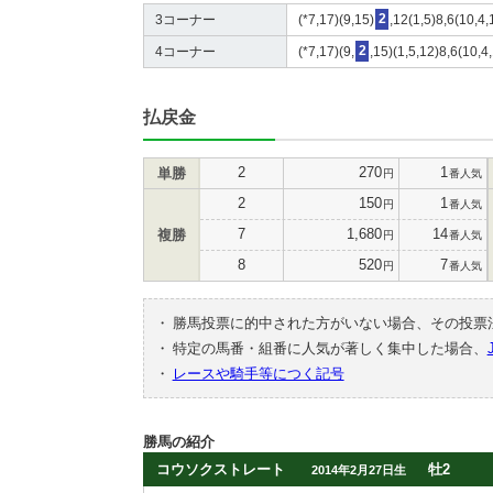
3コーナー
(*7,17)(9,15)
2
,12(1,5)8,6(10,4,
4コーナー
(*7,17)(9,
2
,15)(1,5,12)8,6(10,
払戻金
2
270
1
単勝
円
番人気
2
150
1
円
番人気
7
1,680
14
複勝
円
番人気
8
520
7
円
番人気
・
勝馬投票に的中された方がいない場合、その投票
・
特定の馬番・組番に人気が著しく集中した場合、
・
レースや騎手等につく記号
勝馬の紹介
コウソクストレート
牡2
2014年2月27日生