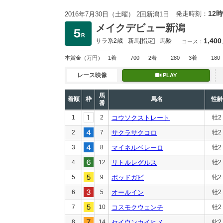
12時
発走時刻：
2016年7月30日（土曜） 2回新潟1日
メイクデビュー新潟
1,400
サラ系2歳
新馬
[指定]
馬齢
コース：
本賞金
（万円）
1着
700
2着
280
3着
180
レース映像
PLAY
馬
着順
枠
馬名
性齢
番
1
2
コウソクストレート
牡2
2
7
サクラサクコロ
牡2
3
8
マイネルベレーロ
牡2
4
12
リトルレグルス
牡2
5
9
ポッドガビ
牝2
6
5
オールイン
牡2
7
10
コスモクウェンチ
牡2
8
14
セイウンカイヒメ
牝2