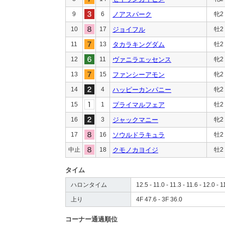
9
6
ノアスパーク
牝2
10
17
ジョイフル
牡2
11
13
タカラキングダム
牡2
12
11
ヴァニラエッセンス
牝2
13
15
ファンシーアモン
牝2
14
4
ハッピーカンパニー
牝2
15
1
プライマルフェア
牡2
16
3
ジャックマニー
牝2
17
16
ソウルドラキュラ
牡2
中止
18
クモノカヨイジ
牡2
タイム
ハロンタイム
12.5 - 11.0 - 11.3 - 11.6 - 12.0 - 1
上り
4F 47.6 - 3F 36.0
コーナー通過順位