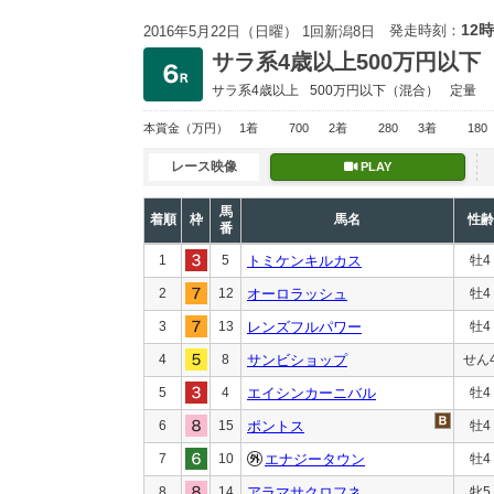
12時
発走時刻：
2016年5月22日（日曜） 1回新潟8日
サラ系4歳以上500万円以下
サラ系4歳以上
500万円以下
（混合）
定量
本賞金
（万円）
1着
700
2着
280
3着
180
レース映像
PLAY
馬
着順
枠
馬名
性齢
番
1
5
トミケンキルカス
牡4
2
12
オーロラッシュ
牡4
3
13
レンズフルパワー
牡4
4
8
サンビショップ
せん
5
4
エイシンカーニバル
牡4
6
15
ポントス
牡4
7
10
エナジータウン
牡4
8
14
アラマサクロフネ
牝5