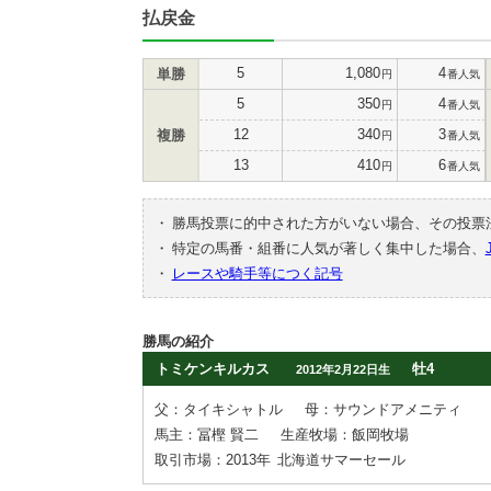
払戻金
5
1,080
4
単勝
円
番人気
5
350
4
円
番人気
12
340
3
複勝
円
番人気
13
410
6
円
番人気
・
勝馬投票に的中された方がいない場合、その投票
・
特定の馬番・組番に人気が著しく集中した場合、
・
レースや騎手等につく記号
勝馬の紹介
トミケンキルカス
牡4
2012年2月22日生
父：タイキシャトル
母：サウンドアメニティ
馬主：冨樫 賢二
生産牧場：飯岡牧場
取引市場：2013年
北海道サマーセール