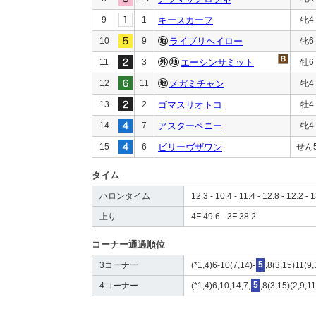
9
1
キースカーフ
牝4
10
9
ライブリヘイロー
牝6
11
3
エーシンサミット
牡6
12
11
メガミチャン
牝4
13
2
ゴマスリオトコ
牡4
14
7
アスターペニー
牝4
15
6
ビリーヴザワン
せん
タイム
ハロンタイム
12.3 - 10.4 - 11.4 - 12.8 - 12.2 - 
上り
4F 49.6 - 3F 38.2
コーナー通過順位
3コーナー
(*1,4)6-10(7,14)-
5
,8(3,15)11(9,
4コーナー
(*1,4)6,10,14,7,
5
,8(3,15)(2,9,1