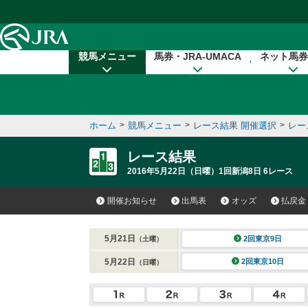
本文へ移動する
競馬メニュー
馬券・JRA-UMACA
ネット馬券
ホーム
>
競馬メニュー
>
レース結果 開催選択
>
レー
レース結果
2016年5月22日（日曜）1回新潟8日 6レース
開催お知らせ
出馬表
オッズ
払戻金
5月21日
2回東京9日
（土曜）
5月22日
2回東京10日
（日曜）