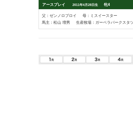
アースプレイ
牝4
2011年4月28日生
父：ゼンノロブロイ
母：ミスイースター
馬主：松山 増男
生産牧場：ガーベラパークスタ