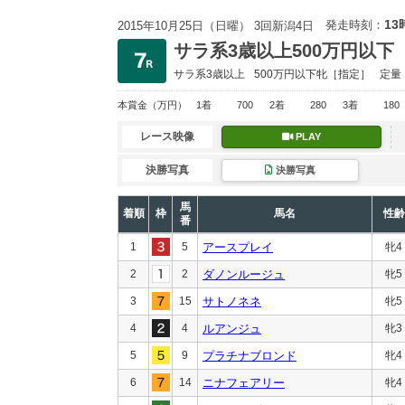
13
発走時刻：
2015年10月25日（日曜） 3回新潟4日
サラ系3歳以上500万円以下
サラ系3歳以上
500万円以下
牝［指定］
定量
本賞金
（万円）
1着
700
2着
280
3着
180
レース映像
PLAY
決勝写真
決勝写真
馬
着順
枠
馬名
性齢
番
1
5
アースプレイ
牝4
2
2
ダノンルージュ
牝5
3
15
サトノネネ
牝5
4
4
ルアンジュ
牝3
5
9
プラチナブロンド
牝4
6
14
ニナフェアリー
牝4