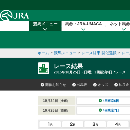
本文へ移動する
競馬メニュー
馬券・JRA-UMACA
ネット馬券
ホーム
>
競馬メニュー
>
レース結果 開催選択
>
レー
レース結果
2015年10月25日（日曜）3回新潟4日 7レース
開催お知らせ
出馬表
オッズ
払戻金
10月24日
4回東京6日
（土曜）
10月25日
4回東京7日
（日曜）