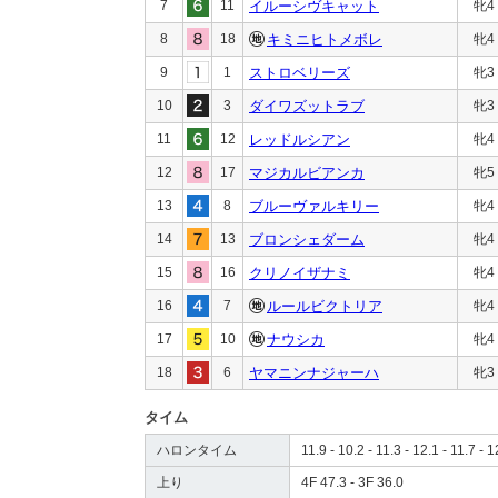
7
11
イルーシヴキャット
牝4
8
18
キミニヒトメボレ
牝4
9
1
ストロベリーズ
牝3
10
3
ダイワズットラブ
牝3
11
12
レッドルシアン
牝4
12
17
マジカルビアンカ
牝5
13
8
ブルーヴァルキリー
牝4
14
13
ブロンシェダーム
牝4
15
16
クリノイザナミ
牝4
16
7
ルールビクトリア
牝4
17
10
ナウシカ
牝4
18
6
ヤマニンナジャーハ
牝3
タイム
ハロンタイム
11.9 - 10.2 - 11.3 - 12.1 - 11.7 - 1
上り
4F 47.3 - 3F 36.0