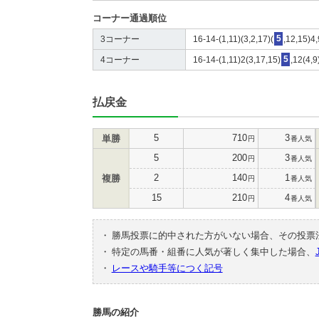
コーナー通過順位
3コーナー
16-14-(1,11)(3,2,17)(
5
,12,15)4
4コーナー
16-14-(1,11)2(3,17,15)
5
,12(4,9
払戻金
5
710
3
単勝
円
番人気
5
200
3
円
番人気
2
140
1
複勝
円
番人気
15
210
4
円
番人気
・
勝馬投票に的中された方がいない場合、その投票
・
特定の馬番・組番に人気が著しく集中した場合、
・
レースや騎手等につく記号
勝馬の紹介