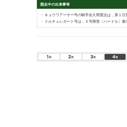
競走中の出来事等
・
キョウワアーサー号の騎手佐久間寛志は，第１日
・
ドルチェレガート号は，５号障害〔ハードル〕着