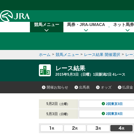
本文へ移動する
競馬メニュー
馬券・JRA-UMACA
ネット馬券
ホーム
>
競馬メニュー
>
レース結果 開催選択
>
レー
レース結果
2015年5月3日（日曜）1回新潟2日 4レース
開催お知らせ
出馬表
オッズ
払戻金
5月2日
2回東京3日
（土曜）
5月3日
2回東京4日
（日曜）