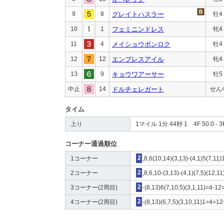
9
8
グレイトハスラー
牡4
10
1
フェミニンドレス
牝4
11
4
メイショウボンロク
牡4
12
12
エンプレスアイル
牝4
13
9
キョウワアーサー
牡5
中止
14
ドルチェレガート
せん
タイム
上り
1マイル 1分 44秒 1 4F 50.0 - 3F
コーナー通過順位
1コーナー
2
,8,6(10,14)(3,13)-(4,1)5(7,11
2コーナー
2
,8,6,10-(3,13)-(4,1)(7,5)(12,1
3コーナー(2周目)
2
-(8,13)6(7,10,5)(3,1,11)=4-12
4コーナー(2周目)
2
-(8,13)(6,7,5)(3,10,11)1=4=1