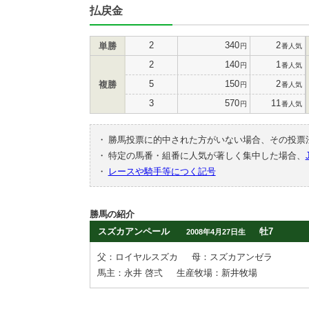
払戻金
2
340
2
単勝
円
番人気
2
140
1
円
番人気
5
150
2
複勝
円
番人気
3
570
11
円
番人気
・
勝馬投票に的中された方がいない場合、その投票
・
特定の馬番・組番に人気が著しく集中した場合、
・
レースや騎手等につく記号
勝馬の紹介
スズカアンペール
牡7
2008年4月27日生
父：ロイヤルスズカ
母：スズカアンゼラ
馬主：永井 啓弍
生産牧場：新井牧場