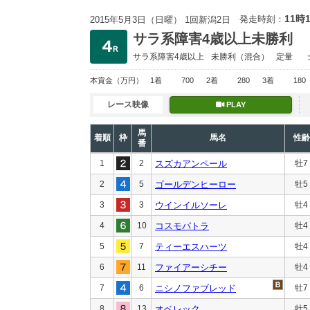
11時
発走時刻：
2015年5月3日（日曜） 1回新潟2日
サラ系障害4歳以上未勝利
サラ系障害4歳以上
未勝利
（混合）
定量
本賞金
（万円）
1着
700
2着
280
3着
180
レース映像
PLAY
馬
着順
枠
馬名
性齢
番
1
2
スズカアンペール
牡7
2
5
ゴールデンヒーロー
牡5
3
3
ウインイルソーレ
牡4
4
10
コスモパトラ
牡4
5
7
ティーエスハーツ
牡4
6
11
ファイアーシチー
牡4
7
6
ニシノファブレッド
牡7
8
13
オベレック
牡5