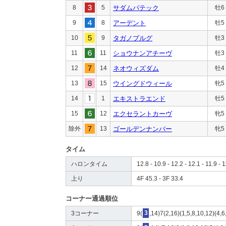
8
5
サダムパテック
牡6
9
8
アーデント
牡5
10
9
タガノブルグ
牡3
11
11
ショウナンアチーヴ
牡3
12
14
ネオウィズダム
牡4
13
15
ウイングドウィール
牝5
14
1
エキストラエンド
牡5
15
12
エクセラントカーヴ
牝5
除外
13
ゴールデンナンバー
牝5
タイム
ハロンタイム
12.8 - 10.9 - 12.2 - 12.1 - 11.9 - 1
上り
4F 45.3 - 3F 33.4
コーナー通過順位
3コーナー
9(
3
,14)7(2,16)(1,5,8,10,12)(4,6