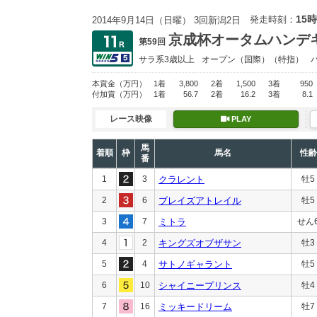
15時
発走時刻：
2014年9月14日（日曜） 3回新潟2日
京成杯オータムハンデ
第59回
サラ系3歳以上
オープン
（国際）（特指）
本賞金
（万円）
1着
3,800
2着
1,500
3着
950
付加賞
（万円）
1着
56.7
2着
16.2
3着
8.1
レース映像
PLAY
馬
着順
枠
馬名
性齢
番
1
3
クラレント
牡5
2
6
ブレイズアトレイル
牡5
3
7
ミトラ
せん
4
2
キングズオブザサン
牡3
5
4
サトノギャラント
牡5
6
10
シャイニープリンス
牡4
7
16
ミッキードリーム
牡7