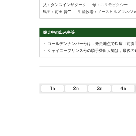
父：ダンスインザダーク
母：エリモピクシー
馬主：前田 晋二
生産牧場：ノースヒルズマネジ
競走中の出来事等
・
ゴールデンナンバー号は，発走地点で疾病〔前胸
・
シャイニープリンス号の騎手柴田大知は，最後の