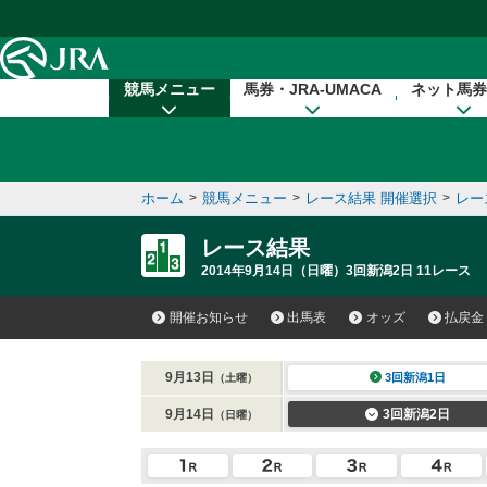
本文へ移動する
競馬メニュー
馬券・JRA-UMACA
ネット馬券
ホーム
>
競馬メニュー
>
レース結果 開催選択
>
レー
レース結果
2014年9月14日（日曜）3回新潟2日 11レース
開催お知らせ
出馬表
オッズ
払戻金
9月13日
3回新潟1日
（土曜）
9月14日
3回新潟2日
（日曜）