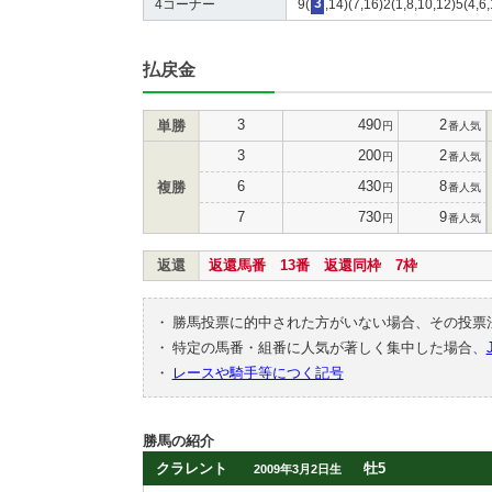
4コーナー
9(
3
,14)(7,16)2(1,8,10,12)5(4,6
払戻金
3
490
2
単勝
円
番人気
3
200
2
円
番人気
6
430
8
複勝
円
番人気
7
730
9
円
番人気
返還
返還馬番 13番 返還同枠 7枠
・
勝馬投票に的中された方がいない場合、その投票
・
特定の馬番・組番に人気が著しく集中した場合、
・
レースや騎手等につく記号
勝馬の紹介
クラレント
牡5
2009年3月2日生