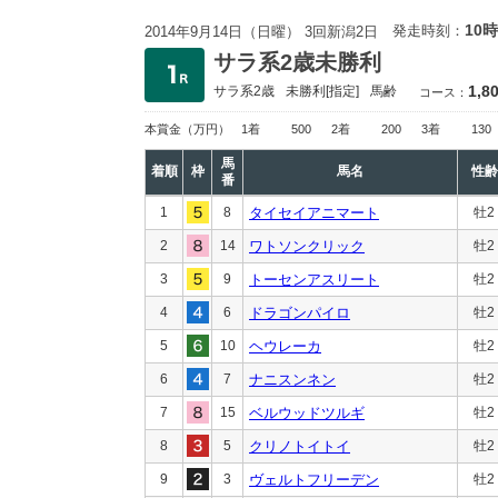
10時
発走時刻：
2014年9月14日（日曜） 3回新潟2日
サラ系2歳未勝利
1,8
サラ系2歳
未勝利
[指定]
馬齢
コース：
本賞金
（万円）
1着
500
2着
200
3着
130
馬
着順
枠
馬名
性齢
番
1
8
タイセイアニマート
牡2
2
14
ワトソンクリック
牡2
3
9
トーセンアスリート
牡2
4
6
ドラゴンパイロ
牡2
5
10
ヘウレーカ
牡2
6
7
ナニスンネン
牡2
7
15
ベルウッドツルギ
牡2
8
5
クリノトイトイ
牡2
9
3
ヴェルトフリーデン
牡2