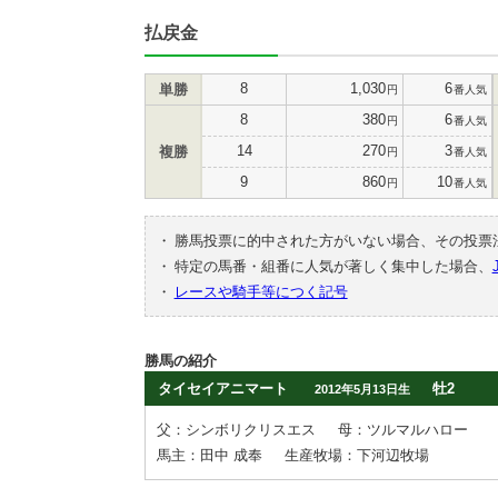
払戻金
8
1,030
6
単勝
円
番人気
8
380
6
円
番人気
14
270
3
複勝
円
番人気
9
860
10
円
番人気
・
勝馬投票に的中された方がいない場合、その投票
・
特定の馬番・組番に人気が著しく集中した場合、
・
レースや騎手等につく記号
勝馬の紹介
タイセイアニマート
牡2
2012年5月13日生
父：シンボリクリスエス
母：ツルマルハロー
馬主：田中 成奉
生産牧場：下河辺牧場