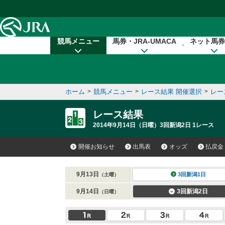
本文へ移動する
競馬メニュー
馬券・JRA-UMACA
ネット馬券
ホーム
>
競馬メニュー
>
レース結果 開催選択
>
レー
レース結果
2014年9月14日（日曜）3回新潟2日 1レース
開催お知らせ
出馬表
オッズ
払戻金
9月13日
3回新潟1日
（土曜）
9月14日
3回新潟2日
（日曜）