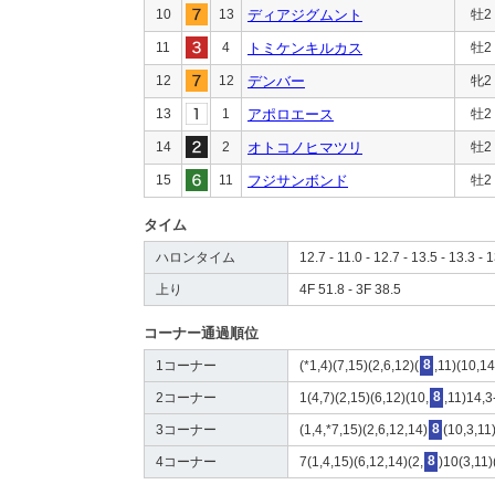
10
13
ディアジグムント
牡2
11
4
トミケンキルカス
牡2
12
12
デンバー
牝2
13
1
アポロエース
牡2
14
2
オトコノヒマツリ
牡2
15
11
フジサンボンド
牡2
タイム
ハロンタイム
12.7 - 11.0 - 12.7 - 13.5 - 13.3 - 1
上り
4F 51.8 - 3F 38.5
コーナー通過順位
1コーナー
(*1,4)(7,15)(2,6,12)(
8
,11)(10,14
2コーナー
1(4,7)(2,15)(6,12)(10,
8
,11)14,3
3コーナー
(1,4,*7,15)(2,6,12,14)
8
(10,3,11
4コーナー
7(1,4,15)(6,12,14)(2,
8
)10(3,11)